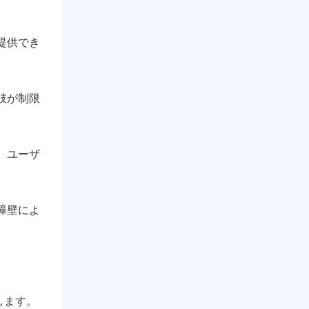
提供でき
肢が制限
、ユーザ
障壁によ
します。