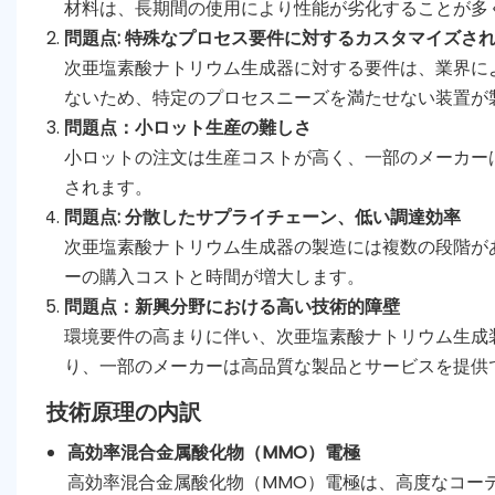
材料は、長期間の使用により性能が劣化することが多
問題点: 特殊なプロセス要件に対するカスタマイズさ
次亜塩素酸ナトリウム生成器に対する要件は、業界に
ないため、特定のプロセスニーズを満たせない装置が
問題点：小ロット生産の難しさ
小ロットの注文は生産コストが高く、一部のメーカー
されます。
問題点: 分散したサプライチェーン、低い調達効率
次亜塩素酸ナトリウム生成器の製造には複数の段階が
ーの購入コストと時間が増大します。
問題点：新興分野における高い技術的障壁
環境要件の高まりに伴い、次亜塩素酸ナトリウム生成
り、一部のメーカーは高品質な製品とサービスを提供
技術原理の内訳
高効率混合金属酸化物（MMO）電極
高効率混合金属酸化物（MMO）電極は、高度なコー