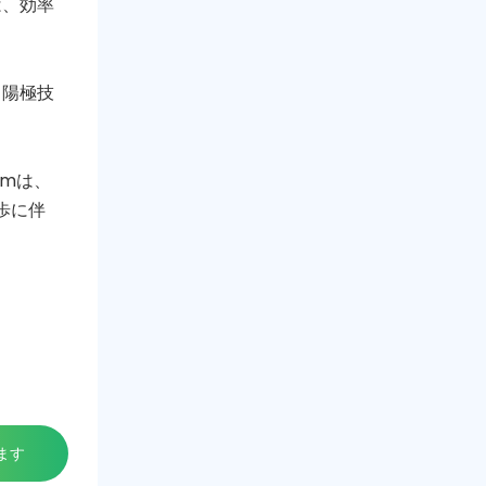
は、効率
と陽極技
umは、
歩に伴
ます