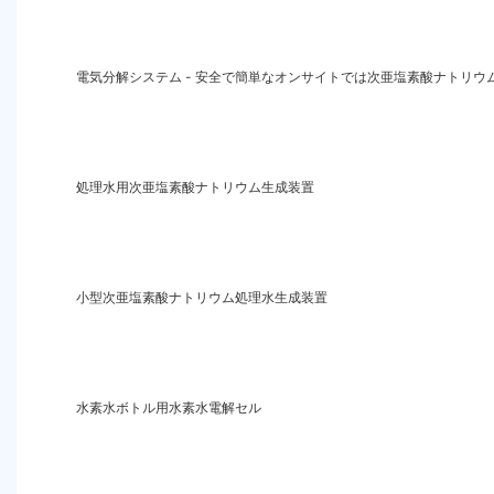
電気分解システム - 安全で簡単なオンサイトでは次亜塩素酸ナトリウ
処理水用次亜塩素酸ナトリウム生成装置
小型次亜塩素酸ナトリウム処理水生成装置
水素水ボトル用水素水電解セル