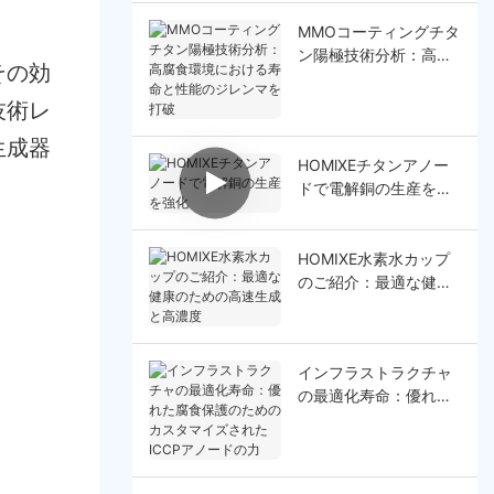
MMOコーティングチタ
ン陽極技術分析：高腐
その効
食環境における寿命と
性能のジレンマを打破
技術レ
生成器
HOMlXEチタンアノー
ドで電解銅の生産を強
化
HOMIXE水素水カップ
のご紹介：最適な健康
のための高速生成と高
濃度
インフラストラクチャ
の最適化寿命：優れた
腐食保護のためのカス
タマイズされたICCPア
ノードの力