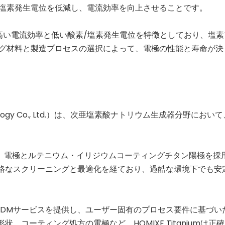
塩素発生電位を低減し、電流効率を向上させることです。
高い電流効率と低い酸素/塩素発生電位を特徴としており、塩素
グ材料と製造プロセスの選択によって、電極の性能と寿命が決
 Technology Co., Ltd.）は、次亜塩素酸ナトリウム生成器分野にお
（MMO）電極とルテニウム・イリジウムコーティングチタン陽極を採
格なスクリーニングと最適化を経ており、過酷な環境下でも安
MおよびODMサービスを提供し、ユーザー固有のプロセス要件に基づ
コーティング処方の電極など、HOMIXE Titaniumは正