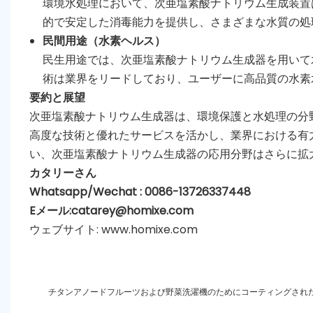
環境水処理において、次亜塩素酸ナトリウム生成装置は下水
的で安定した消毒能力を提供し、さまざまな水質の処
民間用途（水素ヘルス）
民生用途では、次亜塩素酸ナトリウム生成器を用いて水素水
術は業界をリードしており、ユーザーに高品質の水素
要約と展望
次亜塩素酸ナトリウム生成器は、環境保護と水処理の分野にお
高度な技術と優れたサービスを活かし、業界における有
い、次亜塩素酸ナトリウム生成器の応用分野はさらに拡
カタリーさん
Whatsapp/Wechat : 0086-13726337448
Eメール:
catarey@homixe.com
ウェブサイト:
www.homixe.com
チタンアノードフルーツおよび野菜洗濯機のためにコーティングされ