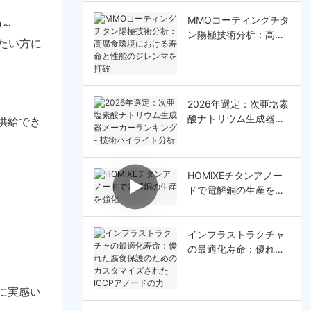
MMOコーティングチタ
0～
ン陽極技術分析：高腐
たい方に
食環境における寿命と
性能のジレンマを打破
2026年選定：次亜塩素
酸ナトリウム生成器メ
供給でき
ーカーランキング - 技
術ハイライト分析
HOMlXEチタンアノー
ドで電解銅の生産を強
化
インフラストラクチャ
の最適化寿命：優れた
腐食保護のためのカス
タマイズされたICCPア
限に実感い
ノードの力