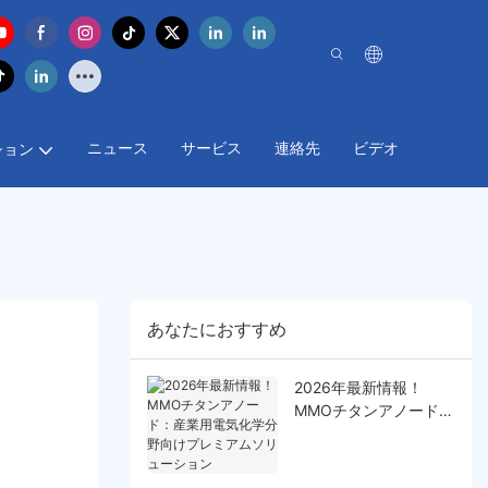
ニュース
サービス
連絡先
ビデオ
ション
あなたにおすすめ
2026年最新情報！
MMOチタンアノード：
産業用電気化学分野向
けプレミアムソリュー
ション