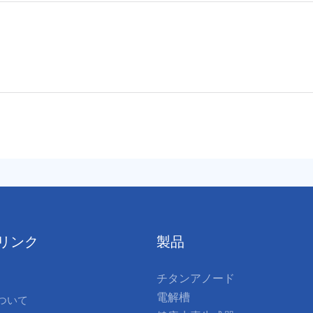
リンク
製品
チタンアノード
電解槽
ついて