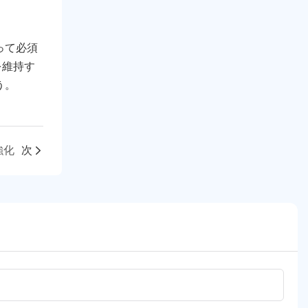
って必須
を維持す
う。
強化
次