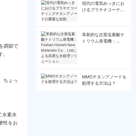
現代の電気めっきにお
けるプラチナコーティ
ングチタンアノードの
重要な役割
革新的な次亜塩素酸ナ
トリウム発電機：
を調節で
Foshan Hometi New
す。
Materials Co.、Ltdに
よる高度な水処理ソリ
ューション
MMOチタンアノードを
、ちょっ
処理する方法は？
て水素水
便性をお