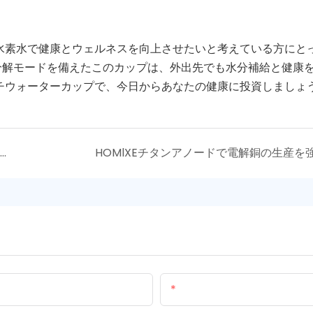
、水素水で健康とウェルネスを向上させたいと考えている方にと
分解モードを備えたこのカップは、外出先でも水分補給と健康
ッチウォーターカップで、今日からあなたの健康に投資しましょ
インフラストラクチャの最適化寿命：優れた腐食保護のためのカスタマイズされたICCPアノードの力
HOMlXEチタンアノードで電解銅の生産を
メール