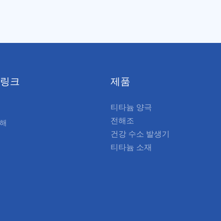
 특징인 이 전극망은 다양한 산
팅된 티타늄 기판으로 구성되
 사용하기에 적합합니다.
적, 우수한 전기 전도성 및 강
를 제공합니다. 유기오염물질
분해, 탈색시켜 처리효율을 
 링크
제품
티타늄 양극
전해조
대해
건강 수소 발생기
티타늄 소재