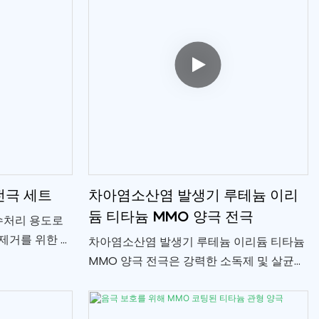
전극 세트
차아염소산염 발생기 루테늄 이리
듐 티타늄 MMO 양극 전극
수처리 용도로
제거를 위한 효
차아염소산염 발생기 루테늄 이리듐 티타늄
해 기능을 제공
MMO 양극 전극은 강력한 소독제 및 살균제
인 차아염소산염 생성에 사용되는 특수 전극
입니다. 이 전극은 루테늄, 이리듐, 티타늄의
독특한 조합으로 만들어져 차아염소산염 생