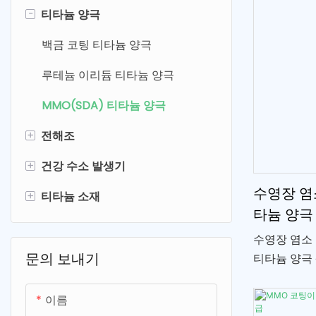
-
티타늄 양극
백금 코팅 티타늄 양극
루테늄 이리듐 티타늄 양극
MMO(SDA) 티타늄 양극
+
전해조
+
건강 수소 발생기
전기분해 수소발생기
수영장 염
+
티타늄 소재
과일 및 야채 정수기
수소물병
타늄 양극
차아염소산나트륨 생성기
과일 및 야채 세탁기
티타늄 필터
수영장 염소
전기분해 셀
수소수분무
티타늄 메쉬 & 플레이트
문의 보내기
티타늄 양극
게 유지하세요
수소 흡입 기계
티타늄 나사
수 전해질을
이름
동을 제공하