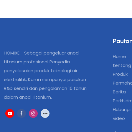
Pautan
HOMIXE - Sebagai pengeluar anod
Home
titanium profesional Penyedia
tentang 
penyelesaian produk teknologi air
Produk
elektrolitik, Kami mempunyai pasukan
Permoh
R&D sendiri dan pengalaman 10 tahun
Berita
dalam anod Titanium.
Perkhid
Hubungi
video