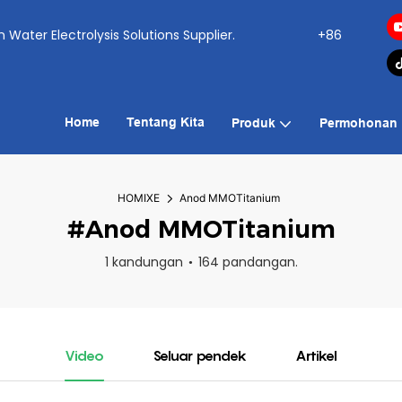
ogen Water Electrolysis Solutions Supplier.
+86
Home
Tentang Kita
Produk
Permohonan
HOMIXE
Anod MMOTitanium
#Anod MMOTitanium
1 kandungan
164 pandangan.
Video
Seluar pendek
Artikel