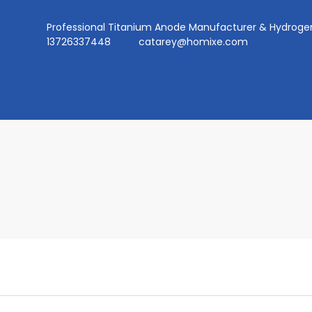
Professional Titanium Anode Manufacturer & Hydr
13726337448
catarey@homixe.com