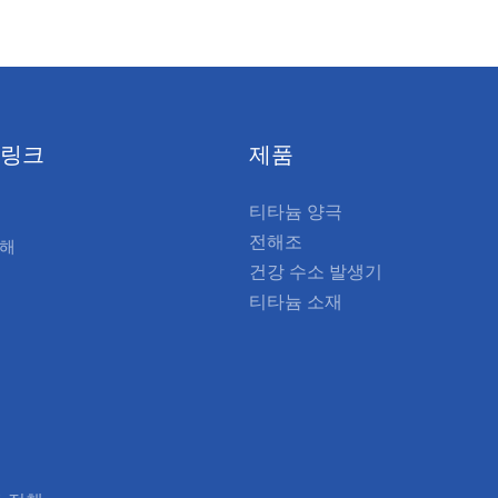
 링크
제품
티타늄 양극
전해조
대해
건강 수소 발생기
티타늄 소재