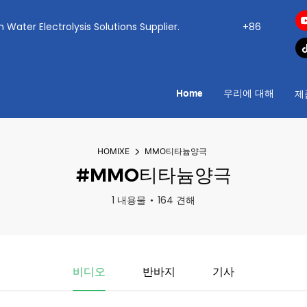
ogen Water Electrolysis Solutions Supplier.
+86
Home
우리에 대해
제
HOMIXE
MMO티타늄양극
#MMO티타늄양극
1 내용물
164 견해
비디오
반바지
기사