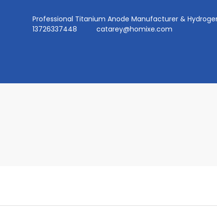
Professional Titanium Anode Manufacturer & Hydr
13726337448
catarey@homixe.com