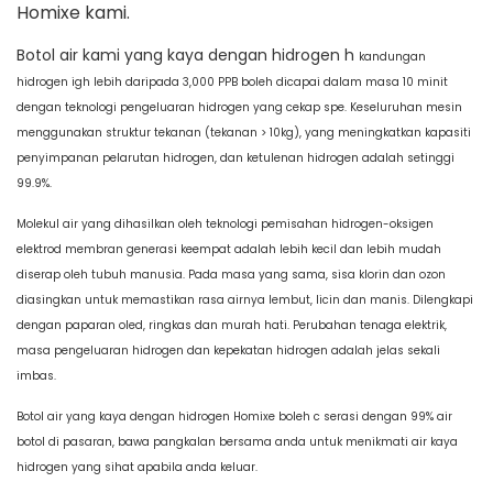
Homixe kami.
Botol air kami yang kaya dengan hidrogen h
kandungan
hidrogen igh lebih daripada 3,000 PPB boleh dicapai dalam masa 10 minit
dengan teknologi pengeluaran hidrogen yang cekap spe. Keseluruhan mesin
menggunakan struktur tekanan (tekanan > 10kg), yang meningkatkan kapasiti
penyimpanan pelarutan hidrogen, dan ketulenan hidrogen adalah setinggi
99.9%.
Molekul air yang dihasilkan oleh teknologi pemisahan hidrogen-oksigen
elektrod membran generasi keempat adalah lebih kecil dan lebih mudah
diserap oleh tubuh manusia. Pada masa yang sama, sisa klorin dan ozon
diasingkan untuk memastikan rasa airnya lembut, licin dan manis. Dilengkapi
dengan paparan oled, ringkas dan murah hati. Perubahan tenaga elektrik,
masa pengeluaran hidrogen dan kepekatan hidrogen adalah jelas sekali
imbas.
Botol air yang kaya dengan hidrogen Homixe boleh c
serasi dengan 99% air
botol di pasaran, bawa pangkalan bersama anda untuk menikmati air kaya
hidrogen yang sihat apabila anda keluar.