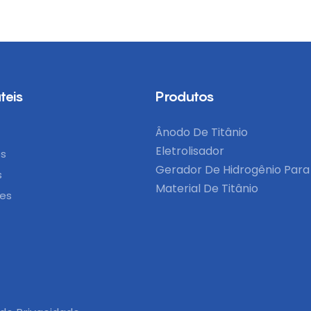
teis
Produtos
Ânodo De Titânio
Eletrolisador
ós
Gerador De Hidrogênio Para
s
Material De Titânio
ões
o