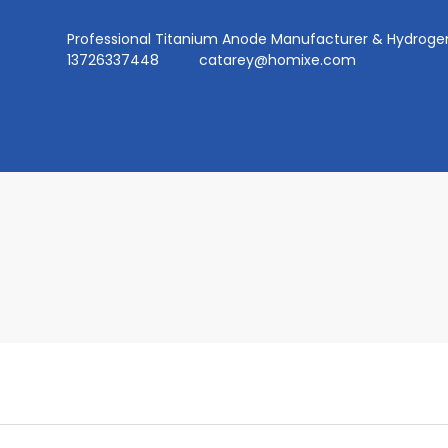
Professional Titanium Anode Manufacturer & Hydr
13726337448
catarey@homixe.com