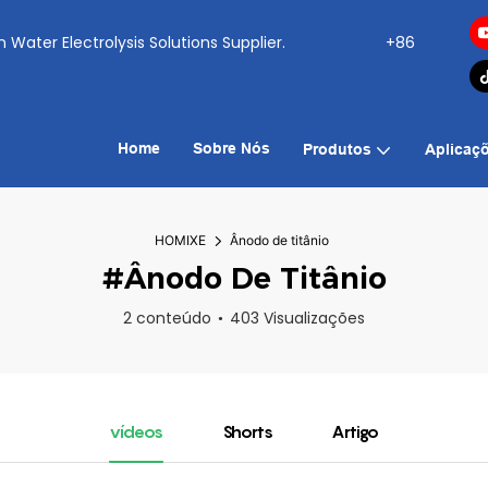
ogen Water Electrolysis Solutions Supplier.
+86
Home
Sobre Nós
Produtos
Aplicaç
HOMIXE
Ânodo de titânio
#Ânodo De Titânio
2 conteúdo
403 Visualizações
vídeos
Shorts
Artigo