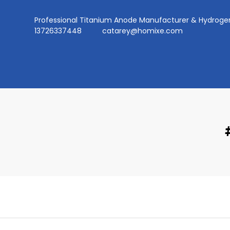
Professional Titanium Anode Manufacturer & Hydr
13726337448
catarey@homixe.com