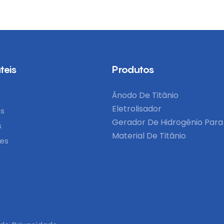
teis
Produtos
Ânodo De Titânio
Eletrolisador
ós
Gerador De Hidrogênio Para
s
Material De Titânio
ões
o