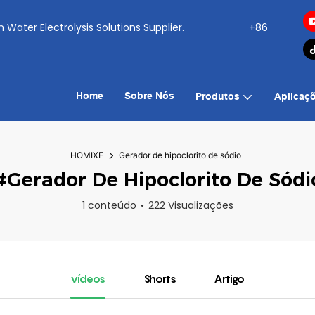
ogen Water Electrolysis Solutions Supplier.
+86
Home
Sobre Nós
Produtos
Aplicaç
HOMIXE
Gerador de hipoclorito de sódio
#Gerador De Hipoclorito De Sódi
1 conteúdo
222 Visualizações
vídeos
Shorts
Artigo