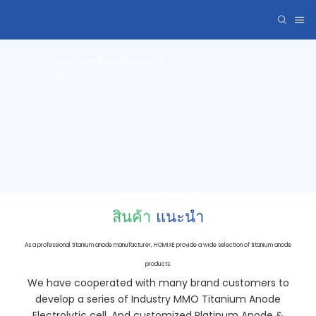
โรงงานไทเทเนียมแอโนด/แหล่ง
วัสดุ
สินค้า
แนะนำ
As a professional titanium anode manufacturer, HOMIXE provide a wide selection of titanium anode
products.
We have cooperated with many brand customers to
develop a series of Industry MMO Titanium Anode
Electrolytic cell. And customized Platinum Anode &