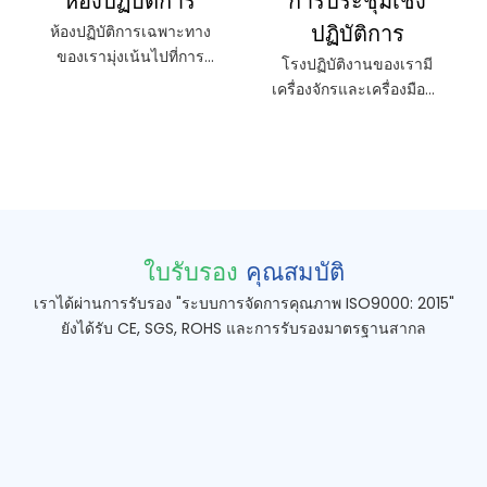
ห้องปฏิบัติการ
การประชุมเชิง
ปฏิบัติการ
ห้องปฏิบัติการเฉพาะทาง
ของเรามุ่งเน้นไปที่การ
โรงปฏิบัติงานของเรามี
บำบัดการเคลือบขั้นสูง
เครื่องจักรและเครื่องมือล้ำ
สำหรับผลิตภัณฑ์ไทเทเนียม
สมัยสำหรับกระบวนการ
โดยนำเสนอโซลูชันที่
ผลิตต่างๆ รวมถึงการตัด
ออกแบบตามความต้องการ
เฉือน การประกอบ และการ
ซึ่งปรับแต่งให้ตรงตาม
ควบคุมคุณภาพ ได้รับการ
ความต้องการเฉพาะ ด้วย
ออกแบบมาเพื่อสนับสนุน
การใช้เทคโนโลยีล้ำสมัย
การผลิตที่มีประสิทธิภาพ
และเทคนิคที่แม่นยำ เราให้
และผลผลิตคุณภาพสูงใน
ใบรับรอง
คุณสมบัติ
บริการการเคลือบคุณภาพ
โครงการต่างๆ ด้วยทีมงาน
เราได้ผ่านการรับรอง "ระบบการจัดการคุณภาพ ISO9000: 2015"
สูงที่ออกแบบมาเพื่อเพิ่ม
ที่มีทักษะและสิ่งอำนวย
ยังได้รับ CE, SGS, ROHS และการรับรองมาตรฐานสากล
ความทนทาน ประสิทธิภาพ
ความสะดวกขั้นสูง เรารับ
และความสวยงามของส่วน
ประกันงานฝีมือที่แม่นยำ
ประกอบไทเทเนียม ทีมผู้
และการส่งมอบส่วน
เชี่ยวชาญของเรารับรองว่า
ประกอบและผลิตภัณฑ์ได้
แต่ละโครงการเป็นไปตาม
ทันเวลา สำหรับข้อมูลเพิ่ม
มาตรฐานที่เข้มงวด โดยให้
เติมเกี่ยวกับความสามารถ
ผลลัพธ์ที่ปรับแต่งตามความ