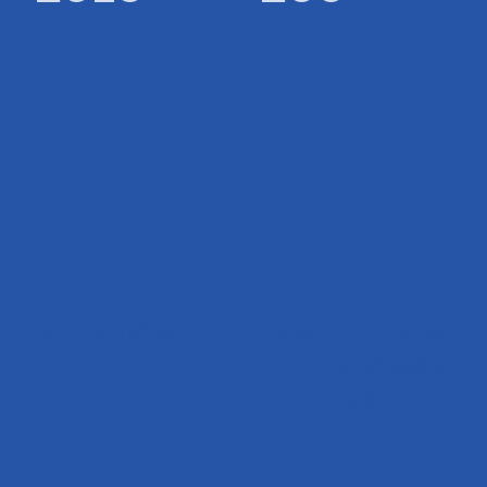
พลังงานไฮโดรเจน
เครื่องกำเนิดโซเดีย
มไฮโปคลอไรต์ด้วย
ไฟฟ้า