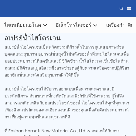
ไทเทเนียมแอโนด
อิเล็กโทรไลเซอร์
เครื่องกำเนิด
สเปรย์น้ำไฮโดรเจน
สเปรย์น้ำไฮโดรเจนเป็นนวัตกรรมที่ก้าวล้ำในการดูแลสุขภาพส่วน
บุคคลและสุขภาพ อุปกรณ์ขั้นสูงนี้ใช้พลังของน้ำที่ผสมไฮโดรเจนเพื่อ
มอบประสบการณ์ที่สดชื่นและมีชีวิตชีวา น้ำไฮโดรเจนขึ้นชื่อในด้าน
คุณสมบัติต้านอนุมูลอิสระซึ่งอาจช่วยต่อสู้กับความเครียดจากปฏิกิริยา
ออกซิเดชั่นและส่งเสริมสุขภาพผิวให้ดีขึ้น
สเปรย์น้ำไฮโดรเจนได้รับการออกแบบเพื่อความสะดวกและมี
ประสิทธิภาพ ด้วยขนาดที่กะทัดรัดและฟังก์ชันที่ใช้งานง่าย ผู้ใช้จึง
สามารถเพลิดเพลินกับคุณประโยชน์ของน้ำไฮโดรเจนได้ทุกที่ทุกเวลา
เพียงฉีดสเปรย์ละอองละเอียดลงบนผิวของคุณเพื่อสัมผัสประสบการณ์
การฟื้นฟูความชุ่มชื้นและสุขภาพที่ดี
ที่ Foshan Hometi New Material Co., Ltd เราทุ่มเทให้กับการ