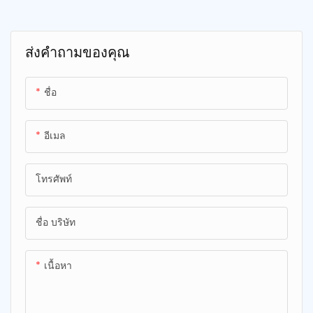
ไฮโดรเจนเพื่อให้ความชุ่มชื้นและ
ฟื้นฟูผิวอย่างล้ำลึก ด้วยการ
ออกแบบที่กะทัดรัดและพกพาได้
ส่งคำถามของคุณ
เครื่องมือเสริมความงามนี้จึง
เหมาะอย่างยิ่งสำหรับผลิตภัณฑ์
ชื่อ
ดูแลผิวที่ต้องเดินทาง มอบหมอก
อันสดชื่นเพื่อผิวที่กระจ่างใสและ
อ่อนเยาว์
อีเมล
โทรศัพท์
ชื่อ บริษัท
เนื้อหา