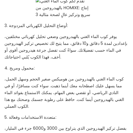
3. أوضاع التحليل الكهربائي المزدوجة:
يوفر كوب الماء الغني بالهيدروجين وضعي تحليل كهربائي مختلفين،
بإعدادين لمدة 5 دقائق و10 دقائق، مما يتيح لك تخصيص تركيز الهيدروجين
في الماء حسب تفضيلاتك. سواءً كنت تفضل جرعة هيدروجين أقوى أو
أخف، فهذا الكوب يُلبي احتياجاتك.
4. محمول ومريح:
كوب الماء الغني بالهيدروجين من هوميكس صغير الحجم وسهل الحمل،
مما يسهل عليك اصطحابه معك أينما ذهبت. سواء كنت مسافرًا، أو في
النادي الرياضي، أو تقضي بعض المهام، يمكنك الاستمتاع بفوائد الماء
الغني بالهيدروجين أينما كنت. حافظ على رطوبة جسمك وصحتك مع هذا
الكوب العملي.
5. متعددة الاستخدامات وفعالة:
بفضل تركيز الهيدروجين الذي يتراوح بين 3000 و6000 جزء في المليار،