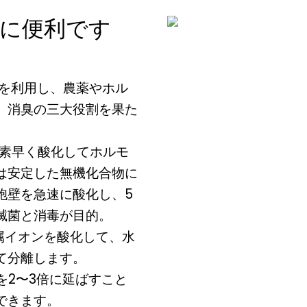
当に便利です
を利用し、農薬やホル
、消臭の三大役割を果た
を素早く酸化してホルモ
は安定した無機化合物に
胞壁を急速に酸化し、5
滅菌と消毒が目的。
属イオンを酸化して、水
て分離します。
を2〜3倍に延ばすこと
できます。