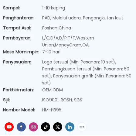
Sampel:
1-10 keping
Penghantaran:
PAD, Melalui udara, Pengangkutan laut
Tempat Asal:
Foshan China
Pembayaran:
L/C,D/A,D/P,T/T,Western
Union,MoneyGram,OA
Masa Memimpin:
7-10 hari
Penyesuaian:
Logo tersuai (Min. Pesanan: 10 set),
Pembungkusan tersuai (Min. Pesanan: 50
set), Penyesuaian grafik (Min. Pesanan: 50
set)
Perkhidmatan:
OEM,ODM
Sijil:
ISO9001, ROSH, SGS
Nombor Model:
HM-HB95