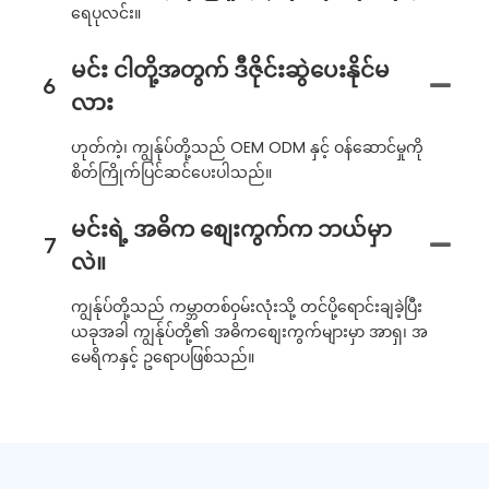
ရေပုလင်း။
မင်း ငါတို့အတွက် ဒီဇိုင်းဆွဲပေးနိုင်မ
6
လား
ဟုတ်ကဲ့၊ ကျွန်ုပ်တို့သည် OEM ODM နှင့် ဝန်ဆောင်မှုကို
စိတ်ကြိုက်ပြင်ဆင်ပေးပါသည်။
မင်းရဲ့ အဓိက စျေးကွက်က ဘယ်မှာ
7
လဲ။
ကျွန်ုပ်တို့သည် ကမ္ဘာတစ်ဝှမ်းလုံးသို့ တင်ပို့ရောင်းချခဲ့ပြီး
ယခုအခါ ကျွန်ုပ်တို့၏ အဓိကစျေးကွက်များမှာ အာရှ၊ အ
မေရိကနှင့် ဥရောပဖြစ်သည်။