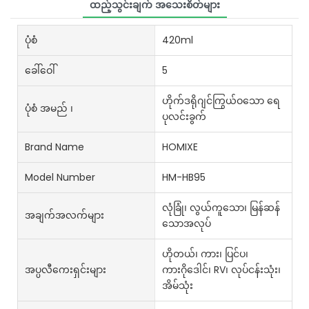
ထည့်သွင်းချက် အသေးစိတ်များ
ပုံစံ
420ml
ခေါ်ဝေါ်
5
ဟိုက်ဒရိုဂျင်ကြွယ်ဝသော ရေ
ပုံစံ အမည် ၊
ပုလင်းခွက်
Brand Name
HOMIXE
Model Number
HM-HB95
လုံခြုံ၊ လွယ်ကူသော၊ မြန်ဆန်
အချက်အလက်များ
သောအလုပ်
ဟိုတယ်၊ ကား၊ ပြင်ပ၊
အပ္ပလီကေးရှင်းများ
ကားဂိုဒေါင်၊ RV၊ လုပ်ငန်းသုံး၊
အိမ်သုံး