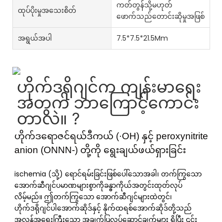
ကတ်တွန်သို့မဟုတ်
ထုပ်ပိုးမှုအသေးစိတ်
ဖောက်သည်တောင်းဆိုမှုအဖြစ်
အရွယ်အပါ
7.5*7.5*21.5Mm
ဟိုက်ဒရိုဂျင်က ကျန်းမာရေး
အတွက် ဘာကြောင့်ကောင်း
တာလဲ။
?
ဟိုက်ဒရောဇင်ရယ်ဒီကယ် (·OH) နှင့် peroxynitrite
anion (ONNN-) တို့ကို ရွေးချယ်ဖယ်ရှားခြင်း
ischemia (သို့) ရောင်ရမ်းခြင်းဖြစ်ပေါ်သောအခါ၊ တက်ကြွသော
အောက်ဆီဂျင်ပမာဏများစွာကိုခန္ဓာကိုယ်အတွင်းထုတ်လုပ်
လိမ့်မည်။ ဤတက်ကြွသော အောက်ဆီဂျင်များထဲတွင်၊
ဟိုက်ဒရိုဂျင်ပါအောက်ဆိုဒ်နှင့် နိုက်ထရစ်အောက်ဆိုဒ်တို့သည်
အလွန်အရေးကြီးသော အချက်ပြလုပ်ဆောင်ချက်များ ရှိပြီး ၎င်း