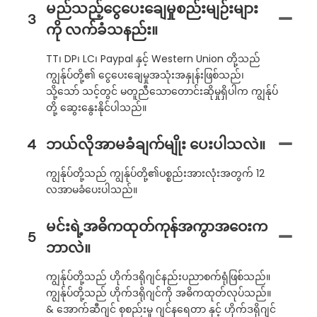
မည်သည့်ငွေပေးချေမှုစည်းမျဉ်းများ
3
ကို လက်ခံသနည်း။
TT၊ DP၊ LC၊ Paypal နှင့် Western Union တို့သည်
ကျွန်ုပ်တို့၏ ငွေပေးချေမှုအသုံးအနှုန်းဖြစ်သည်၊
သို့သော် သင့်တွင် မတူညီသောတောင်းဆိုမှုရှိပါက ကျွန်ုပ်
တို့ ဆွေးနွေးနိုင်ပါသည်။
4
ဘယ်လိုအာမခံချက်မျိုး ပေးပါသလဲ။
ကျွန်ုပ်တို့သည် ကျွန်ုပ်တို့၏ပစ္စည်းအားလုံးအတွက် 12
လအာမခံပေးပါသည်။
မင်းရဲ့အဓိကထုတ်ကုန်အကွာအဝေးက
5
ဘာလဲ။
ကျွန်ုပ်တို့သည် ဟိုက်ဒရိုဂျင်နည်းပညာစက်ရုံဖြစ်သည်။
ကျွန်ုပ်တို့သည် ဟိုက်ဒရိုဂျင်ကို အဓိကထုတ်လုပ်သည်။
& အောက်ဆီဂျင် စုစည်းမှု ဂျင်နရေတာ နှင့် ဟိုက်ဒရိုဂျင်