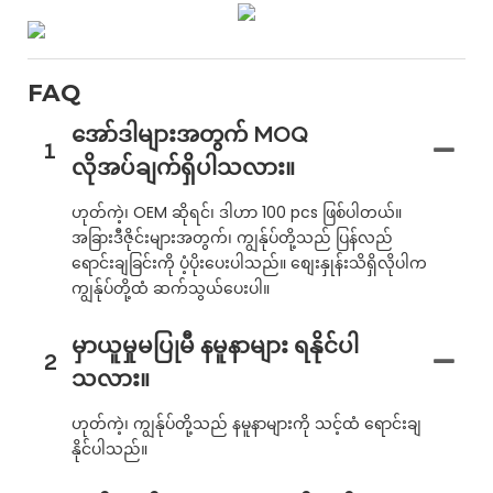
FAQ
အော်ဒါများအတွက် MOQ
1
လိုအပ်ချက်ရှိပါသလား။
ဟုတ်ကဲ့၊ OEM ဆိုရင်၊ ဒါဟာ 100 pcs ဖြစ်ပါတယ်။
အခြားဒီဇိုင်းများအတွက်၊ ကျွန်ုပ်တို့သည် ပြန်လည်
ရောင်းချခြင်းကို ပံ့ပိုးပေးပါသည်။ စျေးနှုန်းသိရှိလိုပါက
ကျွန်ုပ်တို့ထံ ဆက်သွယ်ပေးပါ။
မှာယူမှုမပြုမီ နမူနာများ ရနိုင်ပါ
2
သလား။
ဟုတ်ကဲ့၊ ကျွန်ုပ်တို့သည် နမူနာများကို သင့်ထံ ရောင်းချ
နိုင်ပါသည်။