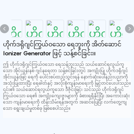
ဟိုက်ဒရိုဂျင်ကြွယ်ဝသော ရေဘူးကို အိတ်ဆောင်
Ionizer Generator ဖြင့် သန့်စင်ခြင်း။
ဤ ဟိုက်ဒရိုဂျင်ကြွယ်ဝသော ရေသန့်ဘူးသည် သယ်ဆောင်ရလွယ်ကူ
သော အိုင်ယွန်းနစ် ဂျင်နရေတာ သန့်စင်ခြင်းတွင် အကျိုးပြု ဟိုက်ဒရိုဂျင်
အိုင်းယွန်းဖြင့် ရေကို ပေါင်းစပ်ထည့်သွင်းရန် နောက်ဆုံးပေါ်နည်းပညာကို
အသုံးပြုထားပြီး ရေဓါတ်နှင့် အလုံးစုံကျန်းမာရေးကို မြှင့်တင်ပေးပါသည်။
၎င်း၏ သယ်ဆောင်ရလွယ်ကူသော ဒီဇိုင်းဖြင့်၊ သင်သည် ဟိုက်ဒရိုဂျင်
ကြွယ်ဝသော ရေ၏ အကျိုးကျေးဇူးများကို ခံစားရရှိနိုင်ပြီး အကောင်းဆုံး
သော ကျန်းမာရေးကို ထိန်းသိမ်းရန်အတွက် အဆင်ပြေပြီး လက်တွေ့ကျ
သော ရွေးချယ်မှုတစ်ခု ဖြစ်စေပါသည်။