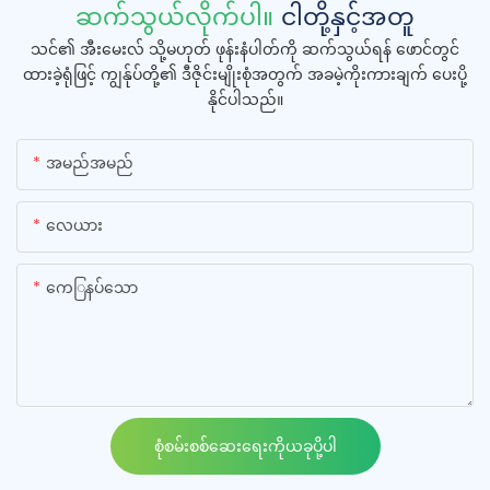
ဆက်သွယ်လိုက်ပါ။
ငါတို့နှင့်အတူ
သင်၏ အီးမေးလ် သို့မဟုတ် ဖုန်းနံပါတ်ကို ဆက်သွယ်ရန် ဖောင်တွင်
ထားခဲ့ရုံဖြင့် ကျွန်ုပ်တို့၏ ဒီဇိုင်းမျိုးစုံအတွက် အခမဲ့ကိုးကားချက် ပေးပို့
နိုင်ပါသည်။
အမည်အမည်
လေယား
ကေြနပ်သော
စုံစမ်းစစ်ဆေးရေးကိုယခုပို့ပါ