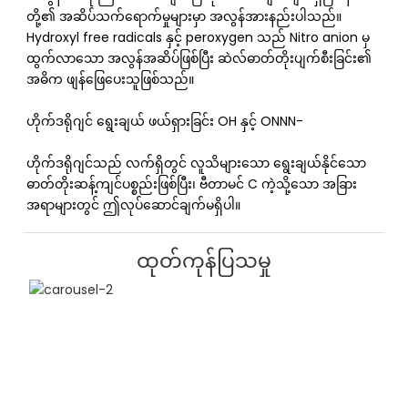
တို့၏ အဆိပ်သက်ရောက်မှုများမှာ အလွန်အားနည်းပါသည်။
Hydroxyl free radicals နှင့် peroxygen သည် Nitro anion မှ
ထွက်လာသော အလွန်အဆိပ်ဖြစ်ပြီး ဆဲလ်ဓာတ်တိုးပျက်စီးခြင်း၏
အဓိက ဖျန်ဖြေပေးသူဖြစ်သည်။
ဟိုက်ဒရိုဂျင် ရွေးချယ် ဖယ်ရှားခြင်း OH နှင့် ONNN-
ဟိုက်ဒရိုဂျင်သည် လက်ရှိတွင် လူသိများသော ရွေးချယ်နိုင်သော
ဓာတ်တိုးဆန့်ကျင်ပစ္စည်းဖြစ်ပြီး၊ ဗီတာမင် C ကဲ့သို့သော အခြား
အရာများတွင် ဤလုပ်ဆောင်ချက်မရှိပါ။
ထုတ်ကုန်ပြသမှု