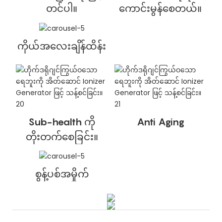
တင်ပါ။
ကောင်းမွန်စေတယ်။
ကိုယ်အလေးချိန်ထိန်း
Sub-health ကို
Anti Aging
တိုးတက်စေခြင်း။
စွန့်ပစ်အမှိုက်