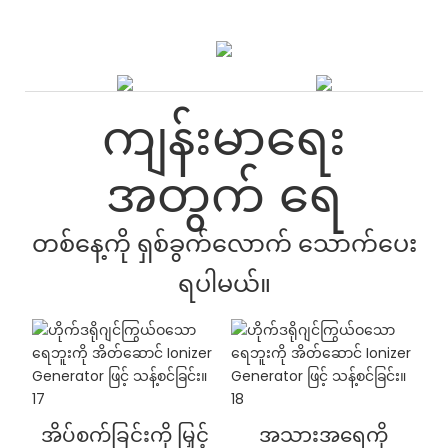
ကျန်းမာရေး
အတွက် ရေ
တစ်နေ့ကို ရှစ်ခွက်လောက် သောက်ပေး
ရပါမယ်။
အိပ်စက်ခြင်းကို မြှင့်
အသားအရေကို