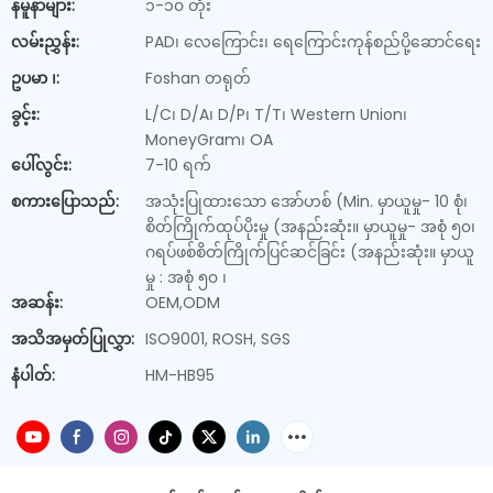
နမူနာများ:
၁-၁၀ တုံး
လမ်းညွှန်း:
PAD၊ လေကြောင်း၊ ရေကြောင်းကုန်စည်ပို့ဆောင်ရေး
ဥပမာ ၊:
Foshan တရုတ်
ခွင့်း:
L/C၊ D/A၊ D/P၊ T/T၊ Western Union၊
MoneyGram၊ OA
ပေါ်လွင်း:
7-10 ရက်
စကားပြောသည်:
အသုံးပြုထားသော အော်ဟစ် (Min. မှာယူမှု- 10 စုံ၊
စိတ်ကြိုက်ထုပ်ပိုးမှု (အနည်းဆုံး။ မှာယူမှု- အစုံ ၅၀၊
ဂရပ်ဖစ်စိတ်ကြိုက်ပြင်ဆင်ခြင်း (အနည်းဆုံး။ မှာယူ
မှု : အစုံ ၅၀ ၊
အဆန်း:
OEM,ODM
အသိအမှတ်ပြုလွှာ:
ISO9001, ROSH, SGS
နံပါတ်:
HM-HB95