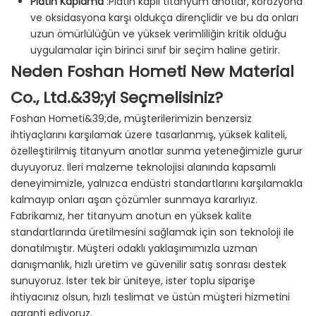
Platin Kaplama
:Platin kaplı titanyum anotlar, korozyona
ve oksidasyona karşı oldukça dirençlidir ve bu da onları
uzun ömürlülüğün ve yüksek verimliliğin kritik olduğu
uygulamalar için birinci sınıf bir seçim haline getirir.
Neden Foshan Hometi New Material
Co., Ltd.&39;yi Seçmelisiniz?
Foshan Hometi&39;de, müşterilerimizin benzersiz
ihtiyaçlarını karşılamak üzere tasarlanmış, yüksek kaliteli,
özelleştirilmiş titanyum anotlar sunma yeteneğimizle gurur
duyuyoruz. İleri malzeme teknolojisi alanında kapsamlı
deneyimimizle, yalnızca endüstri standartlarını karşılamakla
kalmayıp onları aşan çözümler sunmaya kararlıyız.
Fabrikamız, her titanyum anotun en yüksek kalite
standartlarında üretilmesini sağlamak için son teknoloji ile
donatılmıştır. Müşteri odaklı yaklaşımımızla uzman
danışmanlık, hızlı üretim ve güvenilir satış sonrası destek
sunuyoruz. İster tek bir üniteye, ister toplu siparişe
ihtiyacınız olsun, hızlı teslimat ve üstün müşteri hizmetini
garanti ediyoruz.