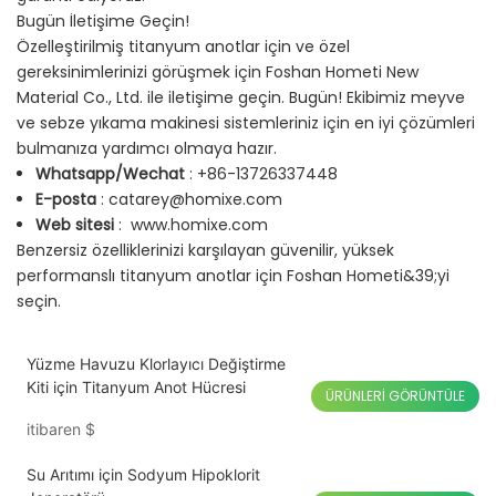
Bugün İletişime Geçin!
Özelleştirilmiş titanyum anotlar için ve özel
gereksinimlerinizi görüşmek için Foshan Hometi New
Material Co., Ltd. ile iletişime geçin. Bugün! Ekibimiz meyve
ve sebze yıkama makinesi sistemleriniz için en iyi çözümleri
bulmanıza yardımcı olmaya hazır.
Whatsapp/Wechat
: +86-13726337448
E-posta
:
catarey@homixe.com
Web sitesi
:
www.homixe.com
Benzersiz özelliklerinizi karşılayan güvenilir, yüksek
performanslı titanyum anotlar için Foshan Hometi&39;yi
seçin.
Yüzme Havuzu Klorlayıcı Değiştirme
Kiti için Titanyum Anot Hücresi
ÜRÜNLERI GÖRÜNTÜLE
itibaren
$
Su Arıtımı için Sodyum Hipoklorit