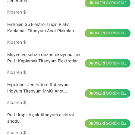
Jeneratörü
ÜRÜNLERI GÖRÜNTÜLE
itibaren
$
Hidrojen Su Elektrolizi için Platin
Kaplamalı Titanyum Anot Plakaları
ÜRÜNLERI GÖRÜNTÜLE
itibaren
$
Meyve ve sebze dezenfeksiyonu için
Ru-Ir Kaplamalı Titanyum Elektrotlar
ÜRÜNLERI GÖRÜNTÜLE
Anot Sterilizatör
itibaren
$
Hipoklorit Jeneratörü Rutenyum
İridyum Titanyum MMO Anot
ÜRÜNLERI GÖRÜNTÜLE
Elektrodu
itibaren
$
Ru-Ir kaplı bıçak titanyum elektrot
anodu
ÜRÜNLERI GÖRÜNTÜLE
itibaren
$