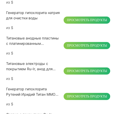
из
$
Генератор гипохлорита натрия
для очистки воды
ПРОСМОТРЕТЬ ПРОДУКТЫ
из
$
Титановые анодные пластины
с платинированным
ПРОСМОТРЕТЬ ПРОДУКТЫ
покрытием для электролиза
из
$
водородной воды
Титановые электроды с
покрытием Ru-Ir, анод для
ПРОСМОТРЕТЬ ПРОДУКТЫ
дезинфекции фруктов и
из
$
овощей, стерилизатор
Генератор гипохлорита
Рутений Иридий Титан ММО
ПРОСМОТРЕТЬ ПРОДУКТЫ
Анод Электрод
из
$