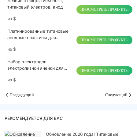
Лезвие с покрытием Ru-Ir,
титановый электрод, анод
ПРОСМОТРЕТЬ ПРОДУКТЫ
из
$
Платинированные титановые
анодные пластины для
ПРОСМОТРЕТЬ ПРОДУКТЫ
электролиза водородной воды
из
$
Набор электродов
электролизной ячейки для
ПРОСМОТРЕТЬ ПРОДУКТЫ
генератора гипохлорита
из
$
натрия
Предыдущий
Следующий
РЕКОМЕНДУЕТСЯ ДЛЯ ВАС
Обновление 2026 года! Титановые