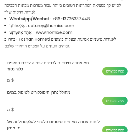
לסייע לך במציאת הפתרונות הטובים ביותר עבור מערכות מכונות הכביסה
לפירות וירקות שלך.
WhatsApp/Wechat
: +86-13726337448
catarey@homixe.com
:
אֶלֶקטרוֹנִי
www.homixe.com
:
אֲתַר אִינטֶרנֶט
בחרו ב- Foshan Hometi לאנודות טיטניום אמינות ובעלות ביצועים
גבוהים העונים על המפרט הייחודי שלכם.
תא אנודה טיטניום לבריכת שחייה ערכת החלפת
כלורינטור
צפה במוצרים
$
מ
מחולל נתרן היפוכלוריט לטיפול במים
צפה במוצרים
$
מ
לוחות אנודה מצופים טיטניום פלטיני לאלקטרוליזה של
מי מימן
צפה במוצרים