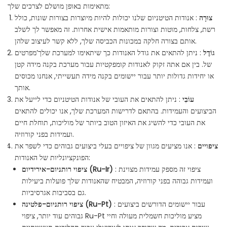
מתאימות באופן מושלם לצרכים שלך:
צוּרָה
: אנודות הטיטניום שלנו יכולות להיות מיוצרות בצורות שונות, כולל
רשת, צלחות, מוטות וצורות מותאמות אישית אחרות. זה מאפשר לך לשלב
אותם בצורה חלקה במכונות הכביסה שלך, ללא קשר לעיצוב שלהן.
גוֹדֶל
: ניתן להתאים את גודל האנודות כך שיתאימו למערכת שלך’מפרטים
של. בין אם אתה זקוק לאנודות קומפקטיות עבור מערכת בקנה מידה קטן
או יחידות גדולות יותר עבור יישומים בקנה מידה תעשייתי, אנחנו מכוסים
אותך.
עוֹבִי
: ניתן להתאים את העובי של אנודות הטיטניום כדי לייעל את
הביצועים והעמידות. בהתאם לדרישות המערכת שלך, אנו יכולים להתאים
את העובי כדי להשיג את האיזון הטוב ביותר של מוליכות, תוחלת חיים
ועמידות בפני קורוזיה.
ציפויים
: אנו מציעים מגוון של ציפויים בעלי ביצועים גבוהים כדי לשפר את
הפונקציונליות של האנודות:
: ציפוי זה מספק עמידות מצוינת
ציפוי רותניום-אירידיום (Ru-Ir)
ועמידות גבוהה בפני קורוזיה, המבטיח שהאנודות שלך פועלות ביעילות
גם בסביבות אגרסיביות.
: עבור יישומים הדורשים ביצועים
ציפוי רותניום-פלטינה (Ru-Pt)
גבוהים עוד יותר, ציפוי Ru-Pt מציע מוליכות חשמלית מעולה וחיי