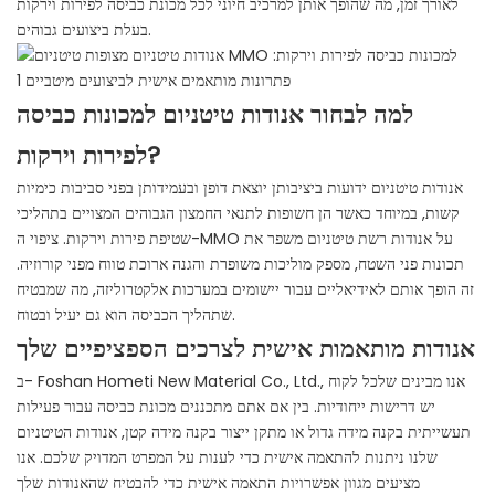
לאורך זמן, מה שהופך אותן למרכיב חיוני לכל מכונת כביסה לפירות וירקות
בעלת ביצועים גבוהים.
למה לבחור אנודות טיטניום למכונות כביסה
לפירות וירקות?
אנודות טיטניום ידועות ביציבותן יוצאת דופן ובעמידותן בפני סביבות כימיות
קשות, במיוחד כאשר הן חשופות לתנאי החמצון הגבוהים המצויים בתהליכי
שטיפת פירות וירקות. ציפוי ה-MMO על אנודות רשת טיטניום משפר את
תכונות פני השטח, מספק מוליכות משופרת והגנה ארוכת טווח מפני קורוזיה.
זה הופך אותם לאידיאליים עבור יישומים במערכות אלקטרוליזה, מה שמבטיח
שתהליך הכביסה הוא גם יעיל ובטוח.
אנודות מותאמות אישית לצרכים הספציפיים שלך
ב- Foshan Hometi New Material Co., Ltd., אנו מבינים שלכל לקוח
יש דרישות ייחודיות. בין אם אתם מתכננים מכונת כביסה עבור פעילות
תעשייתית בקנה מידה גדול או מתקן ייצור בקנה מידה קטן, אנודות הטיטניום
שלנו ניתנות להתאמה אישית כדי לענות על המפרט המדויק שלכם. אנו
מציעים מגוון אפשרויות התאמה אישית כדי להבטיח שהאנודות שלך