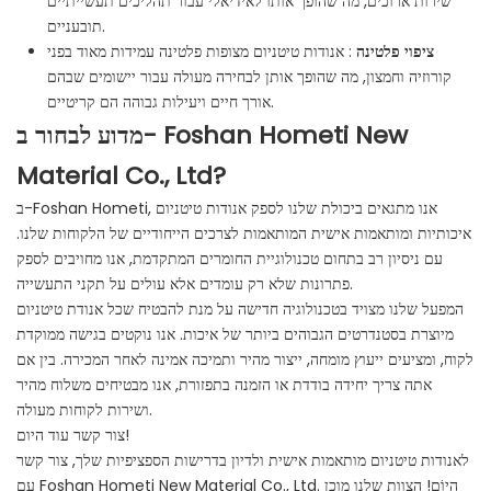
שירות ארוכים, מה שהופך אותו לאידיאלי עבור תהליכים תעשייתיים
תובעניים.
ציפוי פלטינה
: אנודות טיטניום מצופות פלטינה עמידות מאוד בפני
קורוזיה וחמצון, מה שהופך אותן לבחירה מעולה עבור יישומים שבהם
אורך חיים ויעילות גבוהה הם קריטיים.
מדוע לבחור ב- Foshan Hometi New
Material Co., Ltd?
ב-Foshan Hometi, אנו מתגאים ביכולת שלנו לספק אנודות טיטניום
איכותיות ומותאמות אישית המותאמות לצרכים הייחודיים של הלקוחות שלנו.
עם ניסיון רב בתחום טכנולוגיית החומרים המתקדמת, אנו מחויבים לספק
פתרונות שלא רק עומדים אלא עולים על תקני התעשייה.
המפעל שלנו מצויד בטכנולוגיה חדישה על מנת להבטיח שכל אנודת טיטניום
מיוצרת בסטנדרטים הגבוהים ביותר של איכות. אנו נוקטים בגישה ממוקדת
לקוח, ומציעים ייעוץ מומחה, ייצור מהיר ותמיכה אמינה לאחר המכירה. בין אם
אתה צריך יחידה בודדת או הזמנה בתפזורת, אנו מבטיחים משלוח מהיר
ושירות לקוחות מעולה.
צור קשר עוד היום!
לאנודות טיטניום מותאמות אישית ולדיון בדרישות הספציפיות שלך, צור קשר
עם Foshan Hometi New Material Co., Ltd. הַיוֹם! הצוות שלנו מוכן