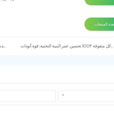
دة المنتجات
تحسين عمر البنية التحتية: قوة أنودات ICCP المخصصة لحماية تآكل متفوقة
مولد هيبوكلوريت الصوديوم المبتكرة: حلول معالجة المياه المتقدمة من قبل شركة فوشان هوميتي الجديدة ، المحدودة
البريد الإلكتروني