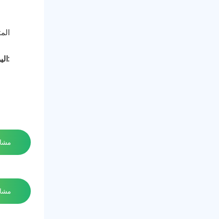
اتصل بـ Foshan Hometi New Material Co. ، Ltd. اليوم لمناقشة كيف يمكن لأنودات التيتانيوم المغلفة بلاتينية تحسين أدائك الكهربائي:
مشاه
مشاه