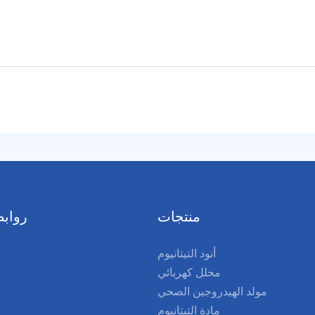
منتجات
روابط
أنود التيتانيوم
محلل كهربائي
مولد الهيدروجين الصحي
مادة التيتانيوم