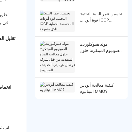
وتركيز عالٍ لصحة مثالية
تحسين عمر البنية التحتية:
قوة أنودات ICCP
المخصصة لحماية تآكل
متفوقة
تقليل ال
مولد هيبوكلوريت
الصوديوم المبتكرة: حلول
معالجة المياه المتقدمة
من قبل شركة فوشان
هوميتي الجديدة ،
المحدودة
كيفية معالجة أنودس
انخفاض
التيتانيوم MMO؟