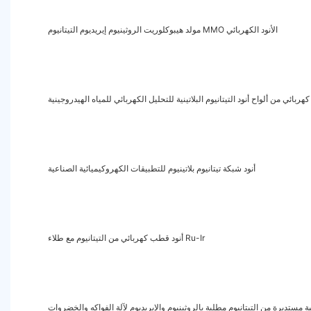
مولد هيبوكلوريت الروثينيوم إيريديوم التيتانيوم MMO الأنود الكهربائي
ربائي من ألواح أنود التيتانيوم البلاتينية للتحليل الكهربائي للمياه الهيدروجينية
أنود شبكة تيتانيوم بلاتينيوم للتطبيقات الكهروكيميائية الصناعية
أنود قطب كهربائي من التيتانيوم مع طلاء Ru-Ir
ة مستديرة من التيتانيوم مطلية بالروثينيوم والإيريديوم لآلة الفواكه والخضروات