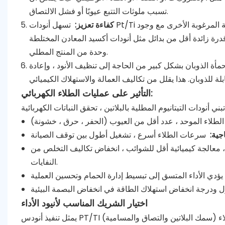
تسبب ملوثات التتبع عيوبًا أو فشل الالتصاق.
كفاءة تعزيز:
تسهل أنودات Pt/Ti تطور الأكسجين عالي الكفاءة (في الحمامات الحمضية) أو التفاعلات الأنودية المرغوبة الأخرى مع وجود
رة زائدة أقل من بدائل مثل أنودات أكسيد المعادن المختلطة (MMO) في بعض الكيميائيات. هذا يؤدي إلى انخفاض استهلاك الطاقة لكل
وحدة من المنتج المطلي.
حمأة الذوبان بشكل كبير من الحاجة إلى تنظيف الأنود ، وإعادة
التأثير على عمليات الطلاء الكهربائي:
اجية:
 ، معالجة كيميائية أقل للشوائب ، انخفاض تكاليف التخلص من
النفايات.
اختيار الشريك المناسب لأنيود الأداء
يمثل تنفيذ أنودس PT/TI استثمارًا استراتيجيًا في كفاءة وجودة أي عملية طلاء كهربائي. تعد جودة الطلاء (سمك البلاتين والتصاق والمسامية)