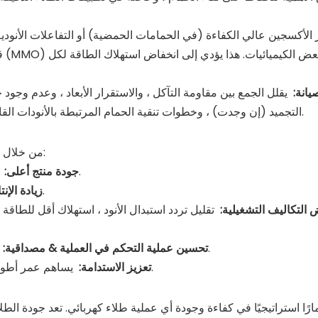
قد
صيانة:
يقلل الجمع بين مقاومة التآكل ، والاستقرار الأبعاد ، وعدم وجود 
التجميد (إن وجدت) ، وخطوات تنقية الحمام المرتبطة بالأنودات القابلة للذوبان. هذا يقلل من تكاليف العمالة والاستهلاك الكيميائي.
من خلال تبني أنودات التيتانيوم المطلية بالبلاتين ، تحقق النباتات الكهربائية:
الطلاء الموحد ، عدد أقل من العيوب (الحفر ، حرق ، خشونة).
جودة منتج أعلى:
سرعات الطلاء أسرع ، تشغيل أطول بين توقف الصيانة.
زيادة الإنت
 التكاليف التشغيلية:
تقليل تردد استبدال الأنود ، استهلاك أقل للطاقة
يؤدي الأداء المتسق إلى تبسيط إدارة الحمام وتحسين العملية.
تحسين عملية التحكم في العملية & مصداقية:
يساهم عمر أطول ودرجة انخفاض استهلاك الطاقة في انخفاض البصمة البيئية.
تعزيز الاستدامة: