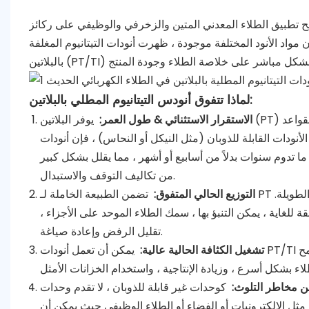
تيح تطبيق الطلاء المعدني المتين والزخرفي والوظيفي على ركائز
 مواد الأنود المختلفة موجودة ، ظهرت أنودات التيتانيوم المغلفة
لماذا تتفوق أنودس التيتانيوم المطلي بالبلاتين:
الاستقرار الاستثنائي & طول العمر:
يوفر البلاتين (PT) مقاومة تآكل رائعة في الشوارد الطلاء العدوانية ، بما في ذلك الأحماض والقواعد
ة للذوبان (مثل النيكل أو النحاس) ، فإن أنودات Pt/Ti مستقرة أبعاد –
ًا ما تدوم سنوات بدلاً من أسابيع أو أشهر ، مما يقلل بشكل كبير
من تكاليف التوقف والاستبدال.
التوزيع الحالي المتفوق:
تضمن الطبيعة الخاملة لـ PT وصلابة الركيزة التيتانيوم أن الأنود يحافظ على شكله وأبعاده الدقيق طوال حياته الطويلة.
 للغاية ، يمكن التنبؤ بها ، سمك الطلاء الموحد على الأجزاء ،
تقليل الرفض وإعادة صياغة.
تشغيل الكثافة الحالية عالية:
يمكن أن تعمل أنودات PT/TI بكفاءة في كثافات التيار أعلى بكثير مقارنة بالعديد من الأنودات التقليدية. هذا يسمح
من مخاطر التلوث:
كوحدات غير قابلة للذوبان ، لا تقدم وحدات PT/Ti شوائب معدنية (مثل حمأة الأنود) في حمام الطلاء. هذا أمر
 مثل الإلكترونيات أو الفضاء أو الطلاء الوظيفي حيث يمكن أن