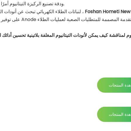
ودقة تصنيع الركيزة التيتانيوم أمرًا بالغ الأهمية لتحقيق الفوائد الموعودة وزيادة العائد على الاستثمار.
Foshan Hometi New
لنباتات الطلاء الكهربائي تبحث عن أنودات التيتانيوم الموثوقة ذات الأداء العالي البلاتيني المدعومة من الخبرة ،
دة المنتجات
دة المنتجات