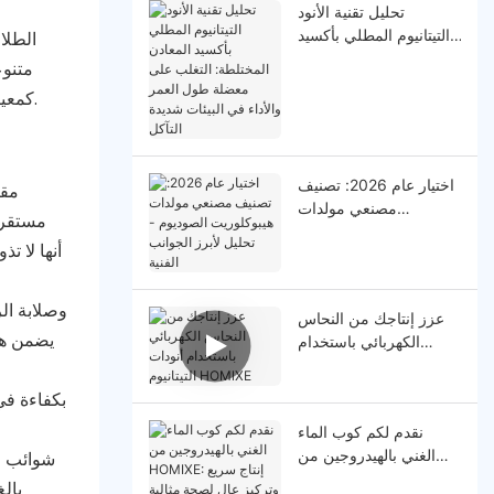
تحليل تقنية الأنود
التيتانيوم المطلي بأكسيد
الطلا
المعادن المختلطة: التغلب
متنوع
على معضلة طول العمر
بالبلاتين (PT/TI) كمعيار ذهبي للتطبيقات المتطلبة ، حيث تقدم أداءً لا مثيل له وموثوقية يؤثر بشكل مباشر على خلاصة الطلاء وجودة المنتج.
والأداء في البيئات شديدة
التآكل
اختيار عام 2026: تصنيف
مصنعي مولدات
هيبوكلوريت الصوديوم -
أنها لا ت
تحليل لأبرز الجوانب
الفنية
عزز إنتاجك من النحاس
يضمن هذا
الكهربائي باستخدام
أنودات التيتانيوم HOMlXE
نقدم لكم كوب الماء
الغني بالهيدروجين من
HOMIXE: إنتاج سريع
بال