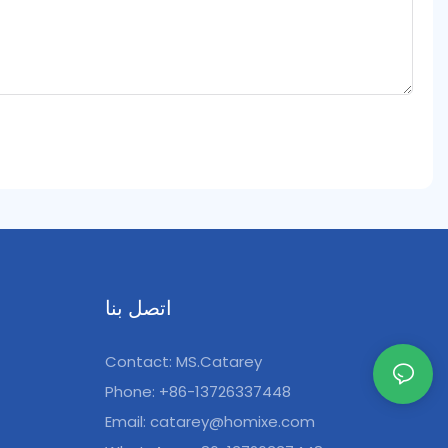
اتصل بنا
Contact: MS.Catarey
Phone: +86-13726337448
Email:
catarey@homixe.com