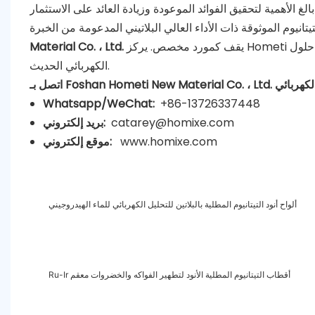
يقف كمورد مخصص. يركز Hometi على توفير حلول Anode المتقدمة المصممة للمتطلبات الصعبة لعمليات الطلاء
Material Co. ، Ltd.
الكهربائي الحديث.
Whatsapp/WeChat:
+86-13726337448
catarey@homixe.com
بريد إلكتروني:
www.homixe.com
موقع إلكتروني:
ألواح أنود التيتانيوم المطلية بالبلاتين للتحليل الكهربائي للماء الهيدروجيني
Ru-Ir أقطاب التيتانيوم المطلية الأنود لتطهير الفواكه والخضروات معقم