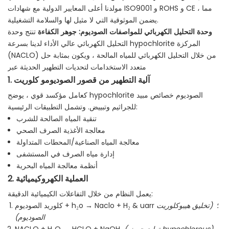
مولدنا أعلى المعايير الدولية مع شهادات ISO9001 و ROHS و CE ، مما
يضمن الموثوقية التي لا مثيل لها والسلامة التشغيلية.
وحدة التحليل الكهربائي للمواصفات الصوديوم: جوهر الكفاءة
تنتج وحدة
التحليل الكهربائي عالي الأداء لدينا بسرعة hypochlorite المركزة
(NACLO) من خلال التحليل الكهربائي للمياه المالحة ، ويكون بمثابة حل
متعدد الاستخدامات لتحديات التطهير الحديثة عبر
1. آلية التطهير من قصور الصوديومو كلوريت
كعامل مؤكسد قوي ، يوضح hypochlorite الصوديوم خصائص مبيد
للجراثيم وتبييض. وتشمل التطبيقات الرئيسية:
تنقية المياه الصالحة للشرب
معالجة الأغذية الصرف الصحي
معالجة المياه الصناعية/المحطات المتداولة
إدارة مياه الصرف في المستشفى
أنظمة معالجة المياه البحرية
2. العملية الكهروكيميائية
يعمل النظام من خلال التفاعلات الكيميائية الدقيقة:
كلوريد الصوديوم + h₂o → Naclo + H₂ & uarr ؛
(تخليق هيبوكلوريت
الصوديوم)