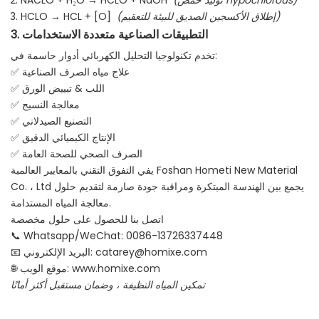
(توليد حمض hypochlorous)
NACLO + H₂O → HCLO + NaOH
(إطلاق الأكسجين الصديق للبيئة للتعقيم)
HCLO → HCL + [O]
3. التطبيقات الصناعية متعددة الاستخدامات
تخدم تكنولوجيا التحليل الكهربائي أدوار حاسمة في:
✅ علاج مياه الصرف الصناعية
✅ اللب & تبييض الورق
✅ معالجة النسيج
✅ التصنيع الصيدلاني
✅ الإنتاج الكيميائي الدقيق
✅ الصرف الصحي للصحة العامة
يفي التفوق التقني بالمعايير العالمية Foshan Hometi New Material
Co. ، Ltd يجمع بين الهندسة المبتكرة ومراقبة جودة صارمة لتقديم حلول
معالجة المياه المستدامة.
اتصل بنا للحصول على حلول مخصصة
📞 Whatsapp/WeChat: 0086-13726337448
catarey@homixe.com
📧 البريد الإلكتروني:
www.homixe.com
🌐 موقع الويب:
تمكين المياه النظيفة ، وضمان مستقبل أكثر أمانًا