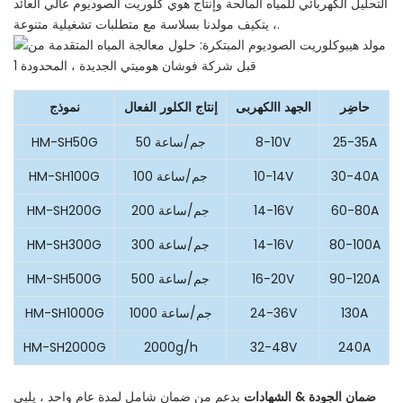
التحليل الكهربائي للمياه المالحة وإنتاج هوي كلوريت الصوديوم عالي العائد
، يتكيف مولدنا بسلاسة مع متطلبات تشغيلية متنوعة.
حاضِر
الجهد االكهربى
إنتاج الكلور الفعال
نموذج
25-35A
8-10V
50 جم/ساعة
HM-SH50G
30-40A
10-14V
100 جم/ساعة
HM-SH100G
60-80A
14-16V
200 جم/ساعة
HM-SH200G
80-100A
14-16V
300 جم/ساعة
HM-SH300G
90-120A
16-20V
500 جم/ساعة
HM-SH500G
130A
24-36V
1000 جم/ساعة
HM-SH1000G
HM-SH2000G
2000g/h
32-48V
240A
ضمان الجودة & الشهادات
بدعم من ضمان شامل لمدة عام واحد ، يلبي