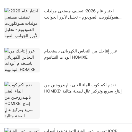
اختيار عام 2026: تصنيف مصنعي مولدات
هيبوكلوريت الصوديوم - تحليل لأبرز الجوانب
الفنية
عزز إنتاجك من النحاس الكهربائي باستخدام
أنودات التيتانيوم HOMlXE
نقدم لكم كوب الماء الغني بالهيدروجين من
HOMIXE: إنتاج سريع وتركيز عالٍ لصحة مثالية
تحسين عمر البنية التحتية: قوة أنودات ICCP