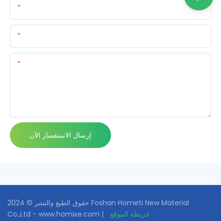
اسم
البريد الإلكتروني
المحتوى
إرسال الاستفسار الآن
حقوق الطبع والنشر © 2024 Foshan Hometi New Material
خريطة الموقع
Co.,Ltd - www.homixe.com |