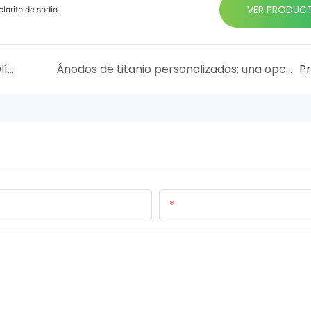
VER PRODUC
lorito de sodio
Botella rica en hidrógeno para los Juegos Olímpicos de París
Ánodos de titanio personalizados: una opción clave para elevar los estándares de la industria
P
Correo Electrónico