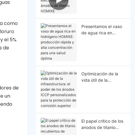
aguas
con ánodos de titanio
HOMlXE
 da como
Presentamos el vaso
loruro
de agua rica en
y el 5%.
hidrógeno HOMIXE:
producción rápida y
s de
alta concentración
para una salud óptima
Optimización de la
vida útil de la
infraestructura: el
dores de
poder de los ánodos
re un
ICCP personalizados
tiendo
para la protección de
corrosión superior
El papel crítico de los
anodos de titanio
recubiertos de platino