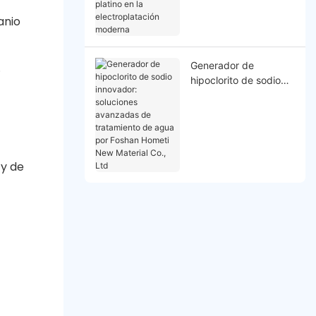
en la electroplatación
anio
moderna
Generador de
.
hipoclorito de sodio
innovador: soluciones
avanzadas de
tratamiento de agua
por Foshan Hometi
New Material Co., Ltd
 y de