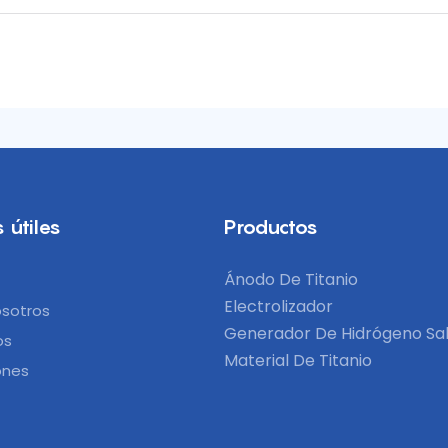
 útiles
Productos
Ánodo De Titanio
Electrolizador
osotros
Generador De Hidrógeno Sa
os
Material De Titanio
ones
s