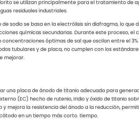
orito se utilizan principalmente para el tratamiento de 
guas residuales industriales.
de sodio se basa en la electrólisis sin diafragma, lo que
cciones químicas secundarias. Durante este proceso, el c
n concentraciones óptimas de sal que oscilan entre el 3% 
ctrodos tubulares y de placa, no cumplen con los estándare
de mejorar.
onar una placa de ánodo de titanio adecuada para genera
terno (EC) hecho de rutenio, iridio y óxido de titanio sob
io y mejora la resistencia del ánodo a la reducción, permi
l cátodo en un tiempo más corto. tiempo.