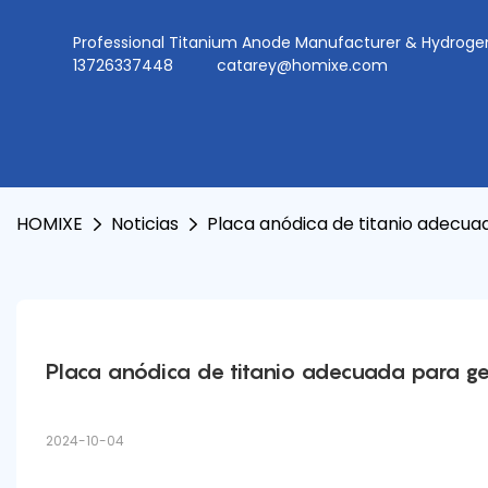
Professional Titanium Anode Manufacturer & Hydr
13726337448
catarey@homixe.com
HOMIXE
Noticias
Placa anódica de titanio adecua
Placa anódica de titanio adecuada para ge
2024-10-04