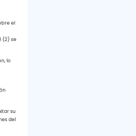
obre el
 (2) se
n, lo
ión
itar su
nes del