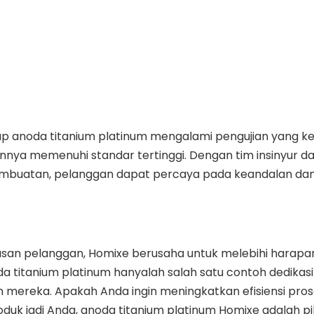
tiap anoda titanium platinum mengalami pengujian yang k
nnya memenuhi standar tertinggi. Dengan tim insinyur d
mbuatan, pelanggan dapat percaya pada keandalan dan 
an pelanggan, Homixe berusaha untuk melebihi harapa
da titanium platinum hanyalah salah satu contoh dedikasi
n mereka. Apakah Anda ingin meningkatkan efisiensi pro
duk jadi Anda, anoda titanium platinum Homixe adalah pi