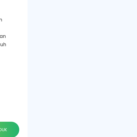
n
dan
ruh
DUK