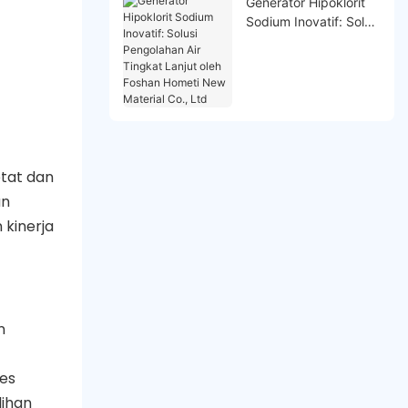
Generator Hipoklorit
Sodium Inovatif: Solusi
Pengolahan Air
Tingkat Lanjut oleh
Foshan Hometi New
Material Co., Ltd
etat dan
an
kinerja
n
ses
lihan