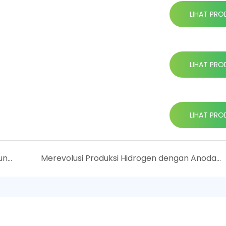
LIHAT PRO
LIHAT PRO
LIHAT PRO
Keranjang Anoda Titanium: Penting untuk Aplikasi Elektrokimia
Merevolusi Produksi Hidrogen dengan Anoda Platinum-Titanium: Terobosan dalam Efisiensi Elektrolisis