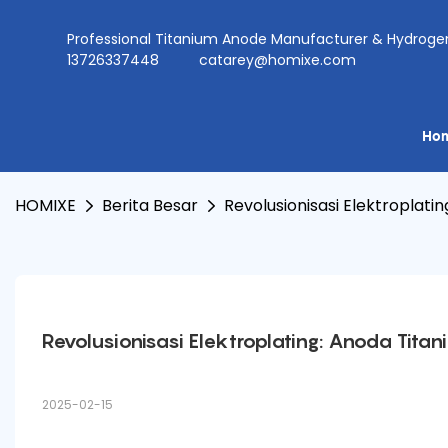
Professional Titanium Anode Manufacturer & Hydr
13726337448
catarey@homixe.com
Ho
HOMIXE
Berita Besar
Revolusionisasi Elektroplati
Revolusionisasi Elektroplating: Anoda Tita
2025-02-15