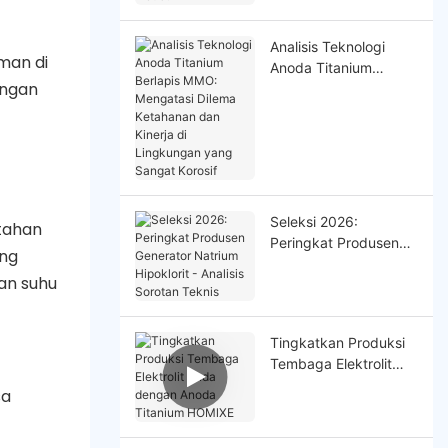
Analisis Teknologi
man di
Anoda Titanium
engan
Berlapis MMO:
Mengatasi Dilema
Ketahanan dan Kinerja
di Lingkungan yang
Sangat Korosif
Seleksi 2026:
 tahan
Peringkat Produsen
ang
Generator Natrium
an suhu
Hipoklorit - Analisis
Sorotan Teknis
Tingkatkan Produksi
Tembaga Elektrolit
Anda dengan Anoda
sa
Titanium HOMlXE