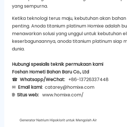
yang sempurna.
Ketika teknologi terus maju, kebutuhan akan bahan 
penting. Anoda titanium platinum Homixe adalah b
menawarkan solusi yang unggul untuk kebutuhan elek
keserbagunaannya, anoda titanium platinum siap menj
dunia.
Hubungi spesialis teknik permukaan kami
Foshan Hometi Bahan Baru Co., Ltd
☎
Whatsapp/WeChat:
+86-13726337448
✉
Email kami:
catarey@homixe.com
🌐
Situs web:
www.homixe.com/
Generator Natrium Hipoklorit untuk Mengolah Air