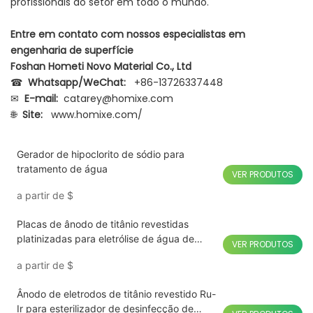
profissionais do setor em todo o mundo.
Entre em contato com nossos especialistas em
engenharia de superfície
Foshan Hometi Novo Material Co., Ltd
☎
Whatsapp/WeChat:
+86-13726337448
✉
E-mail:
catarey@homixe.com
🌐
Site:
www.homixe.com/
Gerador de hipoclorito de sódio para
tratamento de água
VER PRODUTOS
a partir de
$
Placas de ânodo de titânio revestidas
platinizadas para eletrólise de água de
VER PRODUTOS
hidrogênio
a partir de
$
Ânodo de eletrodos de titânio revestido Ru-
Ir para esterilizador de desinfecção de