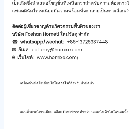
เป็นเลิศซึ่งนำเสนอโซลูชั่นที่เหนือกว่าสำหรับความต้อ
แพลตตินัมไทเทเนียมมีความพร้อมที่จะกลายเป็นทางเลือกสำ
ติดต่อผู้เชี่ยวชาญด้านวิศวกรรมพื้นผิวของเรา
บริษัท Foshan Hometi ใหม่วัสดุ จำกัด
☎
whatsapp/wechat:
+86-13726337448
✉
อีเมล:
catarey@homixe.com
🌐
เว็บไซต์:
www.homixe.com/
เครื่องกำเนิดโซเดียมไฮโปคลอไรต์สำหรับบำบัดน้ำ
แผ่นขั้วบวกไทเทเนียมเคลือบ Platinized สำหรับกระแสไฟฟ้าไฮโดรเจนน้ำ