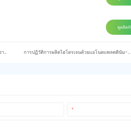
ดูผลิตภ
ตะกร้าแอโนดไทเทเนียม: จำเป็นสำหรับการใช้งานเคมีไฟฟ้า
การปฏิวัติการผลิตไฮโดรเจนด้วยแอโนดแพลตตินัม-ไททาเนียม: ความก้าวหน้าครั้งสำคัญในประสิทธิภาพอิเล็กโทรไลซิส
อีเมล