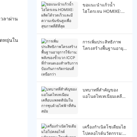
ขอแนะนำแก้วน้ำ
ไฮโดรเจน HOMIXE:
ผลิตได้รวดเร็วและมี
เวลาผ่าน
ความเข้มข้นสูงเพื่อ
สุขภาพที่ดีที่สุด
ดหยุ่นใน
การเพิ่มประสิทธิภาพ
โครงสร้างพื้นฐานอายุ
การใช้งาน: พลังของขั้ว
บวก ICCP ที่กำหนดเอง
สำหรับการป้องกันการ
กัดกร่อนที่เหนือกว่า
บทบาทที่สำคัญของ
แอโนดไทเทเนียมเคลือบ
แพลตตินัมในการชุบ
ด้วยไฟฟ้าที่ทันสมัย
เครื่องกำเนิดโซเดียมไฮ
โปคลอไรต์นวัตกรรม: