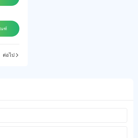
ัณฑ์
ต่อไป