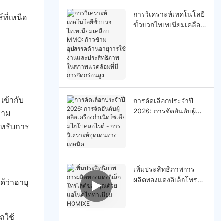
การวิเคราะห์เทคโนโลยี
ที่เหนือ
ขั้วบวกไทเทเนียมเคลือบ
ม
MMO: ก้าวข้ามอุปสรรค
ด้านอายุการใช้งานและ
ประสิทธิภาพในสภาพ
แวดล้อมที่มีการกัดกร่อน
สูง
เข้ากับ
การคัดเลือกประจำปี
2026: การจัดอันดับผู้
วาม
ผลิตเครื่องกำเนิดโซเดีย
ำหรับการ
มไฮโปคลอไรต์ - การ
วิเคราะห์จุดเด่นทาง
เทคนิค
เพิ่มประสิทธิภาพการ
ผลิตทองแดงอิเล็กโทร
้ว่าอายุ
ไลต์ของคุณด้วยแอโนด
ไททาเนียม HOMlXE
ถใช้