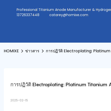
Professional Titanium Anode Manufacturer & Hydr
13726337448
catarey@homixe.com
HOMIXE
ข่าวสาร
การปฏิวัติ Electroplating: Platin
การปฏิวัติ Electroplating: Platinum Titani
2025-02-15