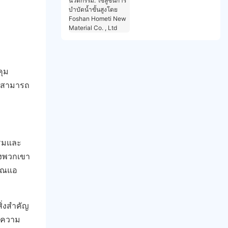
โซลูชั่นการบำบัดน้ำขั้น
สูงโดย Foshan Hometi
New Material Co. , Ltd
คุม
้าสามารถ
รรมและ
ของพวกเขา
คุณแอ
ิ่งสำคัญ
ละความ