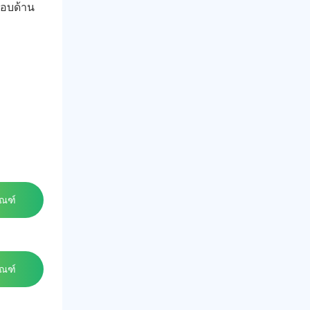
รอบด้าน
ัณฑ์
ัณฑ์