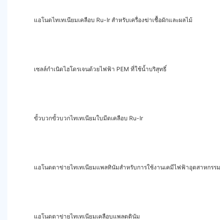
แอโนดไทเทเนียมเคลือบ Ru-Ir สำหรับเครื่องฆ่าเชื้อผักและผลไม้
เซลล์กำเนิดไฮโดรเจนด้วยไฟฟ้า PEM ที่ใช้น้ำบริสุทธิ์
ขั้วบวกขั้วบวกไทเทเนียมใบมีดเคลือบ Ru-Ir
แอโนดตาข่ายไทเทเนียมแพลทินัมสำหรับการใช้งานเคมีไฟฟ้าอุตสาหกรร
แอโนดตาข่ายไทเทเนียมเคลือบแพลตตินัม