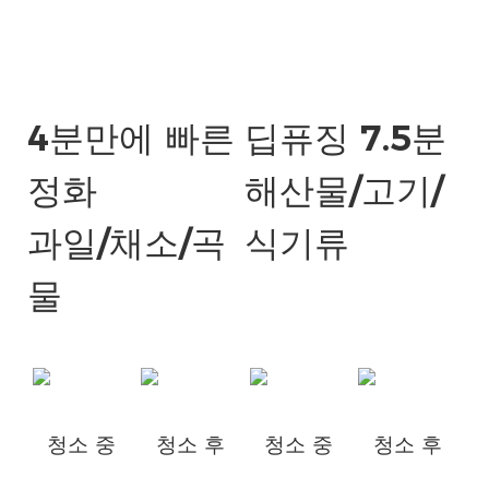
4분만에 빠른
딥퓨징 7.5분
정화
해산물/고기/
과일/채소/곡
식기류
물
청소 중
청소 후
청소 중
청소 후