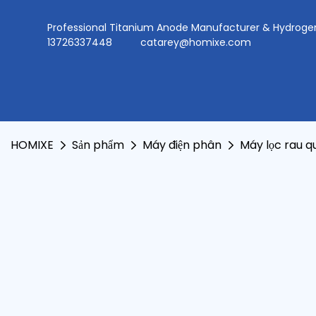
Professional Titanium Anode Manufacturer & Hydr
13726337448
catarey@homixe.com
HOMIXE
Sản phẩm
Máy điện phân
Máy lọc rau q