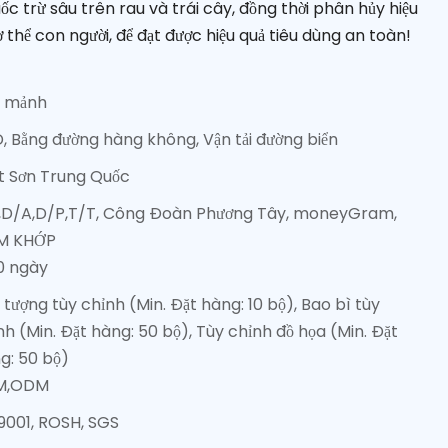
uốc trừ sâu trên rau và trái cây, đồng thời phân hủy hiệu
 thể con người, để đạt được hiệu quả tiêu dùng an toàn!
0 mảnh
, Bằng đường hàng không, Vận tải đường biển
t Sơn Trung Quốc
,D/A,D/P,T/T, Công Đoàn Phương Tây, moneyGram,
M KHỚP
0 ngày
u tượng tùy chỉnh (Min. Đặt hàng: 10 bộ), Bao bì tùy
nh (Min. Đặt hàng: 50 bộ), Tùy chỉnh đồ họa (Min. Đặt
g: 50 bộ)
M,ODM
9001, ROSH, SGS