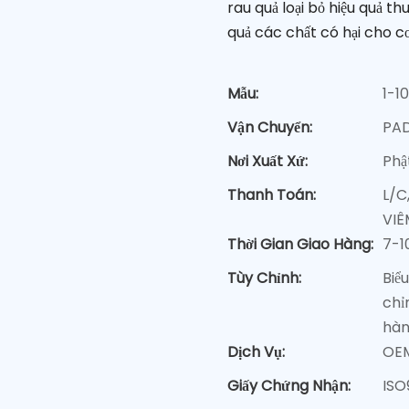
rau quả loại bỏ hiệu quả th
quả các chất có hại cho cơ
Mẫu:
1-1
Vận Chuyển:
PAD
Nơi Xuất Xứ:
Phậ
Thanh Toán:
L/C
VIÊ
Thời Gian Giao Hàng:
7-1
Tùy Chỉnh:
Biể
chỉ
hàn
Dịch Vụ:
OE
Giấy Chứng Nhận:
ISO