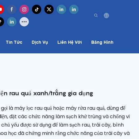
Tin Tức
Dịch Vụ
Liên Hệ Với
Băng Hình
iện rau quả xanh/trắng gia dụng
gọi là máy lọc rau quả hoặc máy rửa rau quả, dùng để
 điện, đặt các chức năng làm sạch khử trùng và chống vi
chủ yếu được sử dụng để làm sạch rau, trái cây, bình
khoa học đã chứng minh rằng chức năng của trái cây và