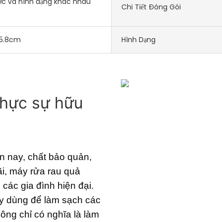
ớc và hình dạng khác nhau
Chi Tiết Đóng Gói
*5.8cm
Hình Dạng
hực sự hữu 
ện nay, chất bảo quản,
i, máy rửa rau quả
 các gia đình hiện đại.
áy dùng để làm sạch các
hông chỉ có nghĩa là làm