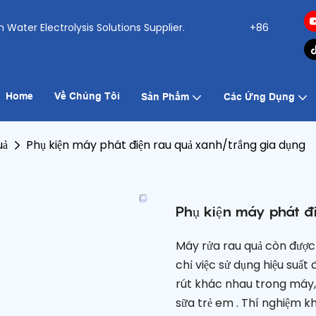
ogen Water Electrolysis Solutions Supplier.
+86
Home
Về Chúng Tôi
Sản Phẩm
Các Ứng Dụng
uả
Phụ kiện máy phát điện rau quả xanh/trắng gia dụng
Phụ kiện máy phát đ
Máy rửa rau quả còn được 
chỉ việc sử dụng hiệu suất
rút khác nhau trong máy, 
sữa trẻ em . Thí nghiệm 