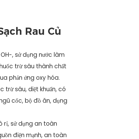
Sạch Rau Củ
 OH-, sử dụng nước làm
huốc trừ sâu thành chất
g qua phản ứng oxy hóa.
 trừ sâu, diệt khuẩn, có
, ngũ cốc, bộ đồ ăn, dụng
ò rỉ, sử dụng an toàn
nguồn điện mạnh, an toàn