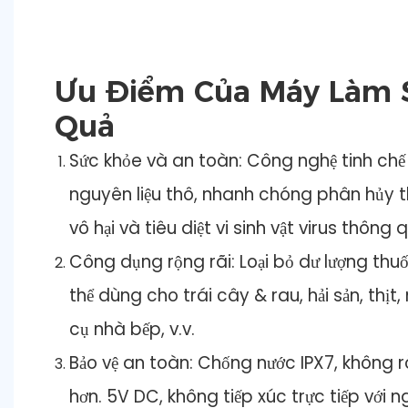
Ưu Điểm Của Máy Làm 
Quả
Sức khỏe và an toàn: Công nghệ tinh chế
nguyên liệu thô, nhanh chóng phân hủy t
vô hại và tiêu diệt vi sinh vật virus thôn
Công dụng rộng rãi: Loại bỏ dư lượng thuốc
thể dùng cho trái cây & rau, hải sản, thịt
cụ nhà bếp, v.v.
Bảo vệ an toàn: Chống nước IPX7, không r
hơn. 5V DC, không tiếp xúc trực tiếp với 