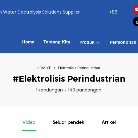
ogen Water Electrolysis Solutions Supplier.
+86
Home
Tentang Kita
Produk
Permohonan
HOMIXE
Elektrolisis Perindustrian
#Elektrolisis Perindustrian
1 kandungan
140 pandangan.
Video
Seluar pendek
Artikel