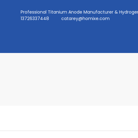
Professional Titanium Anode Manufacturer & Hydr
13726337448
catarey@homixe.com