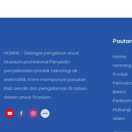
Pautan
HOMIXE - Sebagai pengeluar anod
Home
titanium profesional Penyedia
tentang 
penyelesaian produk teknologi air
Produk
elektrolitik, Kami mempunyai pasukan
Permoh
R&D sendiri dan pengalaman 10 tahun
Berita
dalam anod Titanium.
Perkhid
Hubungi
video