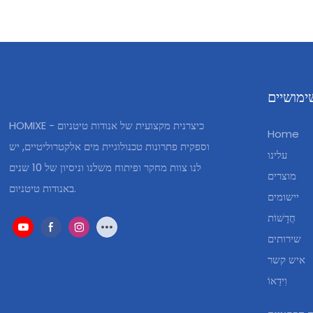
ימושיים
HOMIXE - כיצרנית מקצועית של אנודות טיטניום
Home
וספקית פתרונות טכנולוגיית מים אלקטרוליטיים, יש
עלינו
לנו צוות מחקר ופיתוח משלנו וניסיון של 10 שנים
מוצרים
באנודות טיטניום.
יישומים
חֲדָשׁוֹת
שירותים
איש קשר
וִידֵאוֹ