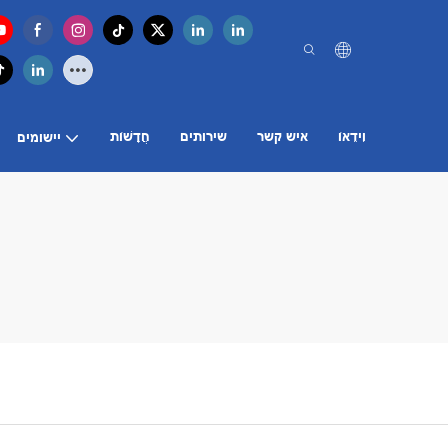
וִידֵאוֹ
איש קשר
שירותים
חֲדָשׁוֹת
יישומים