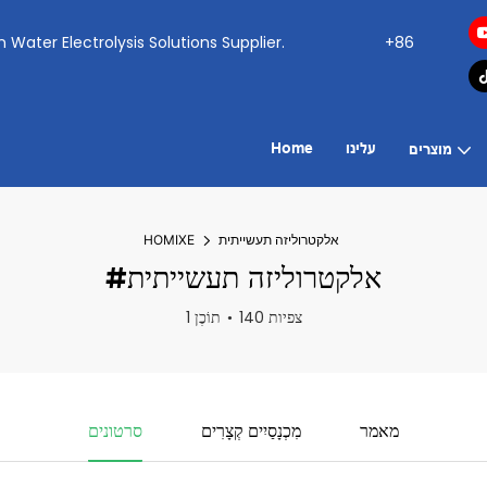
ogen Water Electrolysis Solutions Supplier.
+86
עלינו
Home
מוצרים
אלקטרוליזה תעשייתית
HOMIXE
#אלקטרוליזה תעשייתית
140 צפיות
1 תוֹכֶן
מאמר
מִכְנָסַיִים קְצָרִים
סרטונים