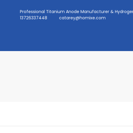
Professional Titanium Anode Manufacturer & Hydr
13726337448
catarey@homixe.com