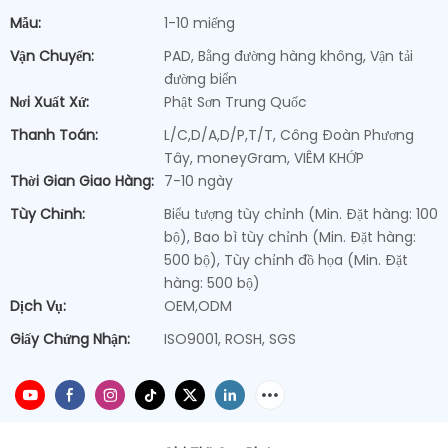
Mẫu:
1-10 miếng
Vận Chuyển:
PAD, Bằng đường hàng không, Vận tải
đường biển
Nơi Xuất Xứ:
Phật Sơn Trung Quốc
Thanh Toán:
L/C,D/A,D/P,T/T, Công Đoàn Phương
Tây, moneyGram, VIÊM KHỚP
Thời Gian Giao Hàng:
7-10 ngày
Tùy Chỉnh:
Biểu tượng tùy chỉnh (Min. Đặt hàng: 100
bộ), Bao bì tùy chỉnh (Min. Đặt hàng:
500 bộ), Tùy chỉnh đồ họa (Min. Đặt
hàng: 500 bộ)
Dịch Vụ:
OEM,ODM
Giấy Chứng Nhận:
ISO9001, ROSH, SGS