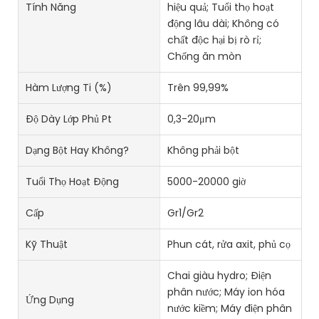
Tính Năng
hiệu quả; Tuổi thọ hoạt
động lâu dài; Không có
chất độc hại bị rò rỉ;
Chống ăn mòn
Hàm Lượng Ti (%)
Trên 99,99%
Độ Dày Lớp Phủ Pt
0,3-20μm
Dạng Bột Hay Không?
Không phải bột
Tuổi Thọ Hoạt Động
5000-20000 giờ
Cấp
Gr1/Gr2
Kỹ Thuật
Phun cát, rửa axit, phủ cọ
Chai giàu hydro; Điện
phân nước; Máy ion hóa
Ứng Dụng
nước kiềm; Máy điện phân