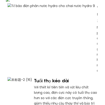
Cô
ngh
SPE
Màng
phân
cấp 
sáng
giúp
nồng
hydr
ra đi
oxy 
Tuổi thọ kéo dài
Với thiết kế tiên tiến và vật liệu chất
lượng cao, điện cực này có tuổi thọ cao
hơn so với các điện cực truyền thống,
giảm thiểu nhu cầu thay thế và bảo trì