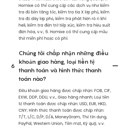
Homixe có thể cung cấp các dịch vụ như kiểm
tra độ bền tăng tốc, kiểm tra tia X lớp phủ, kiểm
tra độ dày lớp phủ, kiểm tra phát hiện rò rỉ khí
heli, kiểm tra điện trở tiếp xúc, kiểm tra hiệu suất
điện hóa, v.v.; 6. Homixe có thể cung cấp mẫu
thử miễn phí hoặc có phí.
Chúng tôi chấp nhận những điều
khoản giao hàng, loại tiền tệ
6
thanh toán và hình thức thanh
toán nào?
Điều khoản giao hàng được chấp nhận: FOB, CIF,
EXW, DDP, DDU, v.v., Giao hàng nhanh; Loại tiền
tệ thanh toán được chấp nhận: USD, EUR, HKD,
CNY; Hình thức thanh toán được chấp nhận:
T/T, L/C, D/P, D/A, MoneyGram, Thẻ tín dụng,
PayPal, Western Union, Tiền mặt, Ký quỹ, v.v.