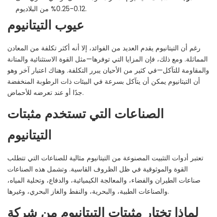
0.12-0.25% من البلاديوم.
عيوب التيتانيوم
رغم أن التيتانيوم يقدم العديد من الفوائد، إلا أنه أكثر تكلفة من المعادن
المماثلة. ومع ذلك، فإن المزايا التي توفرها—مثل القوة الاستثنائية والمتانة
والمقاومة للتآكل—في كثير من الأحيان يبرر التكلفة. وهناك اعتبار آخر وهو
أن التيتانيوم يمكن أن يتآكل بسرعة في البيئات ذات الرطوبة المنخفضة
جدًا أو عند تعرضه للأحماض.
الصناعات التي تستخدم مثبتات
التيتانيوم
تعتبر أدوات التثبيت المصنوعة من التيتانيوم مثالية للصناعات التي تتطلب
القوة والموثوقية في ظل الظروف القاسية. وتشمل هذه الصناعات
صناعات الطيران والفضاء، والمعالجة الكيميائية، والدفاع، وتحلية المياه،
والصناعات الطبية، والبحرية، والنفط والغاز البحري، وغيرها.
لماذا تختار مثبتات التيتانيوم من شركة