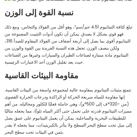
نسبة القوة إلى الوزن
تبلغ كثافة التيتانيوم 4.51 جم/سم³، وهو أقل من الفولاذ والنحاس، ومع ذلك
فهو قوي بشكل لا يصدق. يمكن أن تكون أدوات التثبيت المصنوعة من
التيتانيوم أقوى بما يصل إلى أربعة أضعاف من الفولاذ المقاوم للصدأ 316،
ولكن بنصف الوزن. تجعل هذه النسبة الفريدة بين القوة والوزن من
التيتانيوم مادة ممتازة لصناعات الطيران والسيارات وغيرها من الصناعات
حيث يعد تقليل الوزن أحد الاعتبارات الرئيسية.
مقاومة البيئات القاسية
تتمتع مثبتات التيتانيوم بمقاومة عالية لمجموعة واسعة من البيئات القاسية.
إنها مقاومة للمياه سريعة الحركة أو الراكدة ودرجات الحرارة القصوى
(من -320°ف إلى 500°و)، وهي خاملة فعليًا للكلور ومحاليله. من أهم
مميزات التيتانيوم قدرته على تحمل حتى أكثر المياه تلوثًا، مما يجعله مثاليًا
للتطبيقات البحرية والساحلية. يمكن أن يعمل التيتانيوم على عمق يصل
إلى ميل تحت سطح البحر’السطح ولا يتأثر بالكبريتيدات، مما يجعله لا يقدر
بثمن في البيئات تحت سطح البحر.