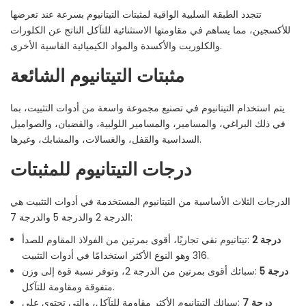
تتجدد الطبقة السلبية الواقية لمثبتات التيتانيوم بسرعة عند تعرضها
للأكسجين، مما يساهم في مقاومتها الاستثنائية للتآكل الناتج عن الكلورات
والكلوريت والأكسدة والمواد الكيميائية القاسية الأخرى.
مثبتات التيتانيوم الشائعة
يتم استخدام التيتانيوم في تصنيع مجموعة واسعة من أدوات التثبيت، بما
في ذلك البراغي، والمسامير، والمسامير اللولبية، والقضبان، والصواميل
السداسية والقفل، والغسالات، والمشابك، وغيرها.
درجات التيتانيوم للمثبتات
الدرجات الثلاث الأساسية من التيتانيوم المستخدمة في أدوات التثبيت هي
الدرجة 2 والدرجة 5 والدرجة 7:
درجة 2
:تيتانيوم نقي تجاريًا، أقوى بمرتين من الفولاذ المقاوم للصدأ
316 وهو النوع الأكثر استخدامًا في أدوات التثبيت.
درجة 5
:سبائك أقوى بمرتين من الدرجة 2، وتوفر نسبة قوة إلى وزن
متفوقة ومقاومة للتآكل.
درجة 7
:سبائك التيتانيوم الأكثر مقاومة للتآكل، والتي تحتوي على