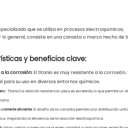
specializado que se utiliza en procesos electroquímicos,
r lo general, consiste en una canasta o marco hecho de ti
sticas y beneficios clave:
 a la corrosión:
El titanio es muy resistente a la corrosión,
al para su uso en diversos entornos químicos.
ero.:
Titanio’La relación resistencia-peso es excelente, lo que permite un d
viano.
 corriente eficiente:
El diseño de la canasta permite una distribución unif
trica, mejorando la eficiencia de la reacción electroquímica.
n:
Estas cestas a menudo se pueden adaptar a aplicaciones específica