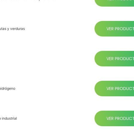
VER PRODUC
utas y verduras
VER PRODUC
VER PRODUC
hidrógeno
VER PRODUC
 industrial