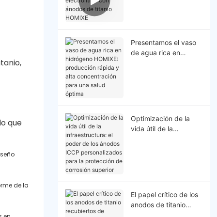
con ánodos de titanio
HOMlXE
Presentamos el vaso
de agua rica en
tanio,
hidrógeno HOMIXE:
producción rápida y
alta concentración
para una salud óptima
Optimización de la
 lo que
vida útil de la
infraestructura: el
poder de los ánodos
iseño
ICCP personalizados
para la protección de
corrosión superior
orme de la
El papel crítico de los
anodos de titanio
recubiertos de platino
s en