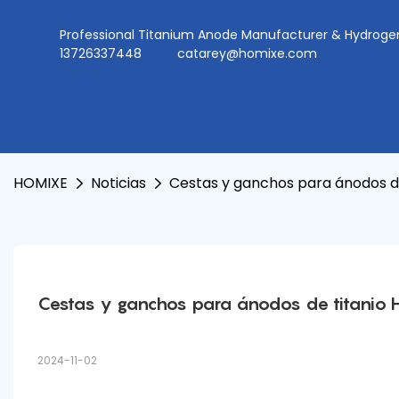
Professional Titanium Anode Manufacturer & Hydr
13726337448
catarey@homixe.com
HOMIXE
Noticias
Cestas y ganchos para ánodos d
Cestas y ganchos para ánodos de titanio
2024-11-02