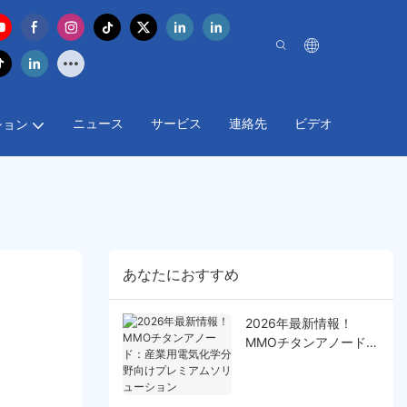
ニュース
サービス
連絡先
ビデオ
ション
あなたにおすすめ
2026年最新情報！
MMOチタンアノード：
産業用電気化学分野向
けプレミアムソリュー
ション