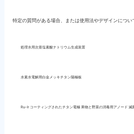
特定の質問がある場合、または使用法やデザインについ
処理水用次亜塩素酸ナトリウム生成装置
水素水電解用白金メッキチタン陽極板
Ru-Ir コーティングされたチタン電極 果物と野菜の消毒用アノード 滅