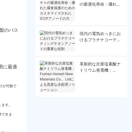
の最適化寿命：優れた
腐食保護のためのカス
タマイズされたICCPア
ノードの力
製のバス
現代の電気めっきにお
けるプラチナコーティ
ングチタンアノードの
重要な役割
革新的な次亜塩素酸ナ
用に最適
トリウム発電機：
Foshan Hometi New
Materials Co.、Ltdに
計が可能で
よる高度な水処理ソリ
ューション
します。
整できま