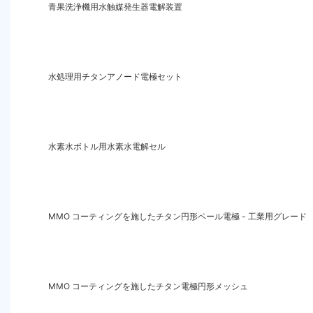
青果洗浄機用水触媒発生器電解装置
水処理用チタンアノード電極セット
水素水ボトル用水素水電解セル
MMO コーティングを施したチタン円形ペール電極 - 工業用グレード
MMO コーティングを施したチタン電極円形メッシュ