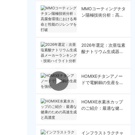
MMOコーティングチタ
ン陽極技術分析：高腐
食環境における寿命と
性能のジレンマを打破
2026年選定：次亜塩素
酸ナトリウム生成器メ
ーカーランキング - 技
術ハイライト分析
HOMlXEチタンアノー
ドで電解銅の生産を強
化
HOMIXE水素水カップ
のご紹介：最適な健康
のための高速生成と高
濃度
インフラストラクチャ