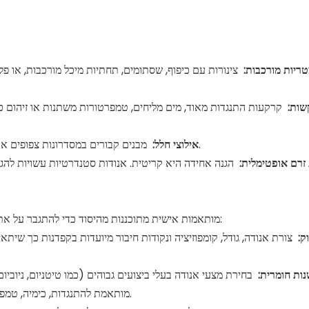
טריות מורכבות:
צינורות עם כיפוף, שסתומים, תחתיות מיכל מורכבות, או פ
שות:
קרקעות התנגדות מאוד, מים מליחים, טמפרטורות משתנות או זיהום כי
מבנים קבורים במסדרונות צפופים או רטרו במתקנים קיימים יש לרוב שטח מוגבל מאוד להתקנת אנודה.
אילוצי חלל:
זרם אופטימלית:
הגנה אחידה היא קריטית. אנודות סטנדרטיות עשויות להגן 
בְּאֶמצָעוּת:
אנודות ICCP מותאמות אישית מתוכננות מהיסוד כדי להתגבר על
ק:
צורת אנודה, גודל, קומפוזיציה ונקודות חיבור מיועדות בקפדנות כך שיתא
ות חומרית:
בחירת מצעי אנודה בעלי ביצועים גבוהים (כמו טיטניום, ניובי
מעורבת (MMO) מותאמת להתנגדות, כימיה, טמפרטורה וחיי השירות הנדרשים של האלקטרוליט.