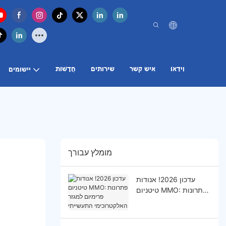
וִידֵאוֹ
איש קשר
שירותים
חֲדָשׁוֹת
יישומים
מומלץ עבורך
עדכון 2026! אנודות
טיטניום MMO: פתרונות
פרימיום למגזר
האלקטרוכימי התעשייתי