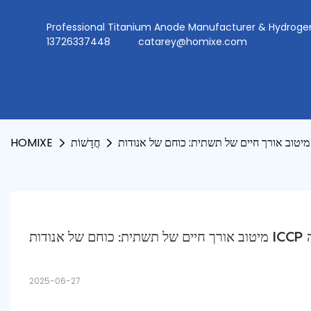
Professional Titanium Anode Manufacturer & Hydr
13726337448
catarey@homixe.com
חֲדָשׁוֹת
HOMIXE
ה
2025-06-27