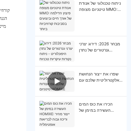
ניתוח טכנולוגי של אנודת
טיטניום מצופה MMO:
קורוזי
פיצוץ הדילמה של אורך
הגנה
חיים וביצועים בסביבות
קורוזיביות ביותר
מבחר 2026: דירוג יצרני
גנרטורים של נתרן
היפוכלוריט - ניתוח
נקודות עיקריות טכניות
שפרו את ייצור הנחושת
האלקטרוליטית שלכם עם
אנודות טיטניום HOMlXE
הכירו את כוס המים
העשירה במימן של
HOMIXE: ייצור מהיר
וריכוז גבוה לבריאות
אופטימלית