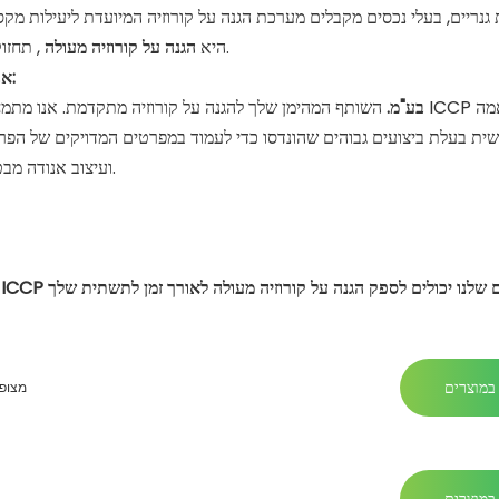
 גנריים, בעלי נכסים מקבלים מערכת הגנה על קורוזיה המיועדת ליעילות מ
, תחזוקה ממוזערת, תוחלת חיי נכס מורחבת וחיסכון משמעותי לטווח הארוך.
היא
הגנה על קורוזיה מעולה
אבטח את התשתית שלך באמצעות פתרונות מותאמים אישית מומחים:
Foshan Hometi New Mattery Co., בע"מ.
השותף המהימן שלך להגנה על קורוזיה מתקדמת. אנו מתמחים בתכנון 
ית בעלת ביצועים גבוהים שהונדסו כדי לעמוד במפרטים המדויקים של הפרויק
ועיצוב אנודה מבטיחה הגנה מיטבית וחיי שירות מורחבים עבור הנכסים הקריטיים שלך.
במוצרים
אנודי 
במוצרים