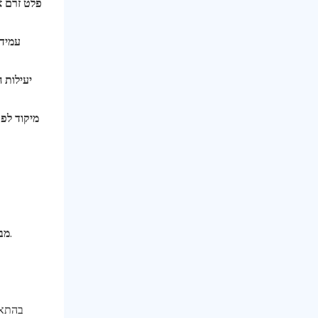
פלט זרם א
עמידו
יעילות 
מיקוד לפת
הטמעה או הרכבה של אנודות להגנה קתודית על גשרים, מוסכי חניה וערימות ימיות הסובלות מקורוזיה הנגרמת על ידי כלוריד.
מבנ