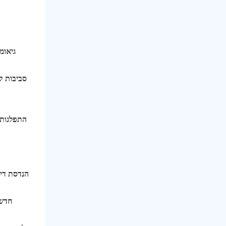
גיאומ
סביבות ק
התפלגות 
הנדסת דיו
חדשנ