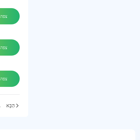
צפה 
צפה 
צפה 
הַבָּא
הכירו את כוס המ