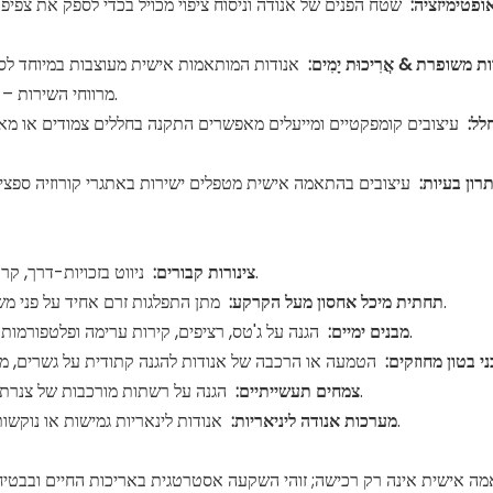
ופטימיזציה:
שטח הפנים של אנודה וניסוח ציפוי מכויל בכדי לספק את צפי
ת משופרת & אֲרִיכוּת יָמִים:
אנודות המותאמות אישית מעוצבות במיוחד לסב
מרווחי השירות – לעיתים קרובות חורגים מ 30 שנה – והפחתת עלויות מחזור החיים.
חלל:
עיצובים קומפקטיים ומייעלים מאפשרים התקנה בחללים צמודים או מא
רון בעיות:
עיצובים בהתאמה אישית מטפלים ישירות באתגרי קורוזיה ספציפ
ניווט בזכויות-דרך, קרקעות בעלות התנגדות גבוהה, מעברי נהר ותחנות שסתום מורכבות.
צינורות קבורים:
מתן התפלגות זרם אחיד על פני משטחים גדולים ולא סדירים, לרוב בתצורות הכלה משניות מאתגרות.
תחתית מיכל אחסון מעל הקרקע:
הגנה על ג'טס, רציפים, קירות ערימה ופלטפורמות מחוץ לחוף בסביבות מי ים אגרסיביות עם מליחות וזרמים משתנים.
מבנים ימיים:
י בטון מחוזקים:
הגנה על רשתות מורכבות של צנרת קבורה, חוות טנקים ויסודות כלי שיט בתנאי אדמה מזוהמים מאוד.
צמחים תעשייתיים:
אנודות לינאריות גמישות או נוקשות בהתאמה אישית לצינורות, תחתיות טנקים ואנודות באר עמוקות.
מערכות אנודה ליניאריות: