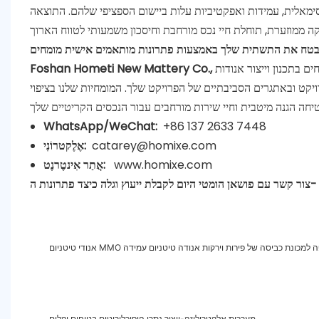
קסימאלית, עמידות ואפקטיביות עלות ביישום הספציפי שלהם. התוצאה
וייצור אנודות ICCP בהתאמה
ט ובאתגרים הסביבתיים של הפרויקט שלך. המומחיות שלנו בציפוי MMO
WhatsApp/WeChat:
+86 137 2633 7448
catarey@homixe.com
אֶלֶקטרוֹנִי:
www.homixe.com
אֲתַר אִינטֶרנֶט:
טיטניום MMO מצופה למכונת כביסה של פירות וירקות אנודה טיטניום עמידה
מערכות אלקטרוליזה-ייצור נתרן היפוכלוריטים בטוחים וקלים