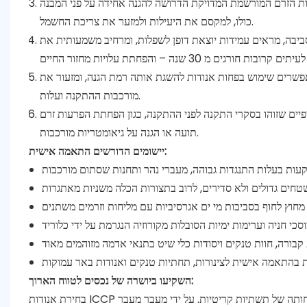
פות הזרם המורשמת המדויקת הדרושה להגנה אחידה על פני המבנה
כולו, למקסם את היעילות ולמזער את צריכת החשמל.
יבה, מראים עמידות יוצאת דופן לשפלות, ומרחיב משמעותית את
פשרים שימוש בפחות אנודות להשגת אותה רמת הגנה, ומזעור את
מורכבות ההתקנה ועלות.
יים שזוהו בסקרי התקנה לפני ההתקנה, כגון הפחתת הפרעות זרם
תועה או הגנה על גיאומטריות מורכבות.
יישומים הדורשים התאמה אישית:
השקיעו ביושרה של נכסים לטווח הארוך:
בחירת אנודות ICCP בהתאמה אישית אינה רק רכישה; זוהי השקעה אסטרטגית באריכות החיים ובבטיחותה של תשתיות קריטיות. על ידי מעבר מעבר