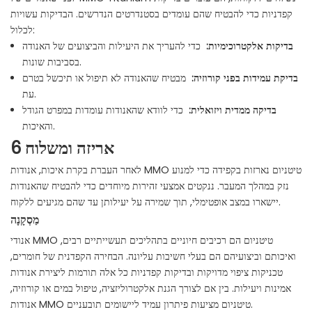
קפדניות כדי להבטיח שהם עומדים בסטנדרטים הנדרשים. הבדיקות עשויות
לכלול:
בדיקות אלקטרוכימיות:
כדי להעריך את היעילות והביצועים של האנודה
בסביבות שונות.
בדיקת עמידות בפני קורוזיה:
מבטיח שהאנודה לא תיפול או תיכשל בטרם
עת.
בדיקה ממדית ויזואלית:
כדי לוודא שהאנודות עומדות במפרט הגודל
והאיכות.
6 אריזה ומשלוח
לאחר העברת בקרת איכות, אנודות MMO טיטניום נארזות בקפידה כדי למנוע
נזק במהלך המעבר. ננקטים אמצעי זהירות מיוחדים כדי להבטיח שהאנודות
יישארו במצב אופטימלי, תוך שמירה על יעילותן עד שהם מגיעים ללקוח.
מַסְקָנָה
אנודי MMO טיטניום הם רכיבים חיוניים בתהליכים תעשייתיים רבים,
ואיכותם וביצועיהם הם בעלי חשיבות עליונה. הבחירה הקפדנית של חומרים,
טכניקות ציפוי מדויקות ובדיקות קפדניות כל אלה תורמות ליצירת אנודות
אמינות ויעילות. בין אם לצורך הגנת אלקטרוליזציה, טיפול במים או קורוזיה,
אנודות MMO טיטניום מציעות פיתרון עמיד ליישומים תובעניים.