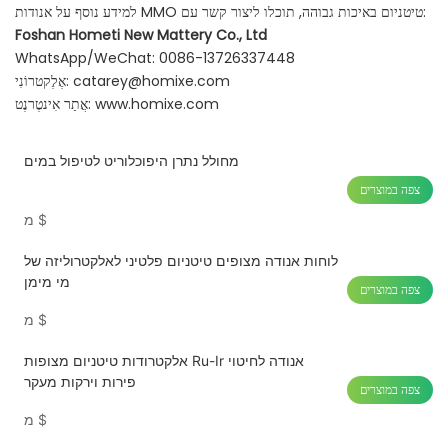
למידע נוסף על אנודות MMO טיטניום באיכות גבוהה, תוכלו ליצור קשר עם:
Foshan Hometi New Mattery Co., Ltd
WhatsApp/WeChat: 0086-13726337448
catarey@homixe.com
אֶלֶקטרוֹנִי:
www.homixe.com
אֲתַר אִינטֶרנֶט:
מחולל נתרן היפוכלוריט לטיפול במים
צפה במוצרים
$
מ
לוחות אנודה מצופים טיטניום פלטיני לאלקטרוליזה של
מי מימן
צפה במוצרים
$
מ
אלקטרודות טיטניום מצופות Ru-Ir אנודה לחיטוי
פירות וירקות מעקר
צפה במוצרים
$
מ