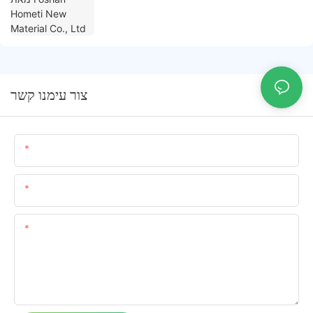
צור עימנו קשר
שֵׁם
אימייל
תוֹכֶן