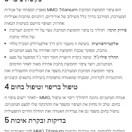
מאפיין המפתח של אנודות MMO Titanium הוא ציפוי תחמוצת המתכת
המעורבת, המורכב בדרך כלל משילוב של אירידיום, רותניום ומתכות אציליות
אחרות. הציפוי מיושם בשיטות הבאות:
פירוק תרמי:
תהליך בו ציפוי תחמוצת המתכת נוצר על ידי חימום תערובת
של מלחי מתכת.
אלקטרודפוזיציה:
בשיטה זו מועבר זרם דרך אלקטרוליט המכיל מלחי
מתכת, ומפקד שכבת תחמוצת דקה ואחידה על מצע הטיטניום.
תהליך סול-ג'ל:
שיטה כימית היוצרת חומר דמוי ג'ל המופעל על מצע
הטיטניום, ויוצר ציפוי תחמוצת מתכת אחידה מאוד לאחר החימום.
ציפוי תחמוצת המתכת המעורבת משפר את המוליכות החשמלית ואת
ההתנגדות לקורוזיה, ומבטיח שהאנודה מתפקדת ביעילות בתנאים קיצוניים.
4 טיפול בריפוי וטיפול בחום
לאחר יישום ציפוי ה- MMO, אנודה הטיטניום נתונה לתהליך ריפוי או טיפול
בחום. שלב זה מחזק את הציפוי ומשפר את ההדבקה שלו למצע הטיטניום.
טיפול בחום משפר גם את עמידות האנודה ואת תוחלת החיים התפעולית.
5 בדיקות ובקרת איכות
לפני שאנודים של MMO Titanium נשלחים ללקוחות, הם עוברים בדיקות