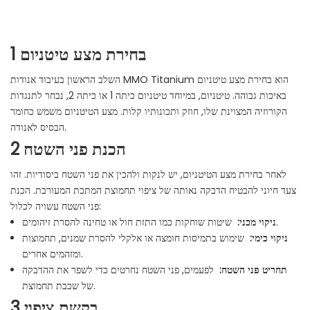
1 בחירת מצע טיטניום
השלב הראשון בעיבוד אנודות MMO Titanium הוא בחירת מצע טיטניום
באיכות גבוהה. טיטניום, במיוחד טיטניום כיתה 1 או כיתה 2, נבחר לתנגדות
הקורוזיה המצוינת שלו, חוזק ותכונותיו קלות. מצע הטיטניום משמש כחומר
הבסיס לאנודה.
2 הכנת פני השטח
לאחר בחירת מצע הטיטניום, יש לנקות ולהכין את פני השטח ביסודיות. זהו
צעד חיוני להבטיח הדבקה נאותה של ציפוי תחמוצת המתכת המעורבת. הכנת
פני השטח עשויה לכלול:
שיטות שוחקות כמו התזת חול או טחינה להסרת זיהומים.
ניקוי מכני:
ניקוי כימי:
שימוש בתמיסות חומצה או אלקלי להסרת שמנים, תחמוצות
ומזהמים אחרים.
תחריט פני השטח:
לפעמים, פני השטח נחרטים כדי לשפר את ההדבקה
של שכבת תחמוצת.
3 בקשת ציפוי