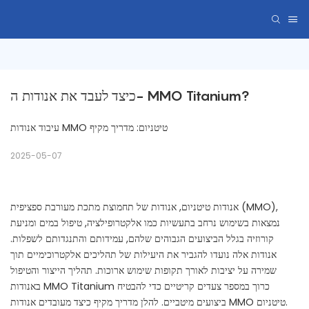
כיצד לעבד את אנודות ה- MMO Titanium?
עיבוד אנודות MMO טיטניום: מדריך מקיף
2025-05-07
אנודות טיטניום, אנודות של תחמוצת מתכת מעורבת ספציפית (MMO),
נמצאות בשימוש נרחב בתעשיות כמו אלקטרופילציה, טיפול במים ומניעת
קורוזיה בגלל הביצועים הגבוהים שלהם, עמידותם והתנגדותם לשפלות.
אנודות אלה נועדו להגביר את היעילות של תהליכים אלקטרוכימיים תוך
שמירה על יציבות לאורך תקופות שימוש ארוכות. תהליך הייצור והטיפול
באנודות MMO Titanium כרוך במספר צעדים קריטיים כדי להבטיח
ביצועים מיטביים. להלן מדריך מקיף כיצד מעובדים אנודות MMO טיטניום.