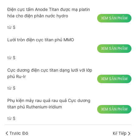
Điện cực tấm Anode Titan được mạ platin
hóa cho điện phân nước hydro
XEM SẢN PHẨM
từ
$
Lưới tròn điện cực titan phủ MMO
XEM SẢN PHẨM
từ
$
Cực dương điện cực titan dạng lưới với lớp
phủ Ru-Ir
XEM SẢN PHẨM
từ
$
Phụ kiện máy rau quả rau quả Cực dương
titan phủ Ruthenium-iridium
XEM SẢN PHẨM
từ
$
Trước Đó
Kế Tiếp