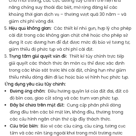
cho môi trường, các cực dương tùy chỉnh thể hiện khả
năng chống suy thoái đặc biệt, mở rộng đáng kể các
khoảng thời gian dịch vụ – thường vượt quá 30 năm – và
giảm chi phí vòng đời.
Hiệu quả không gian:
Các thiết kế nhỏ gọn, hợp lý cho phép
cài đặt trong các không gian chặt chẽ hoặc cho phép sử
dụng ít cực dương hơn để đạt được mức độ bảo vệ tương tự,
giảm thiểu độ phức tạp và chi phí cài đặt.
Trọng tâm giải quyết vấn đề:
Thiết kế tùy chỉnh trực tiếp
giải quyết các thách thức ăn mòn cụ thể được xác định
trong các khảo sát trước khi cài đặt, chẳng hạn như giảm
thiểu nhiễu dòng điện đi lạc hoặc bảo vệ hình học phức tạp.
Ứng dụng yêu cầu tùy chỉnh:
Đường ống chôn:
Điều hướng quyền lợi của đất đai, đất có
độ bền cao, giao cắt sông và các trạm van phức tạp.
Đáy bể chứa trên mặt đất:
Cung cấp phân phối dòng
đồng đều trên các bề mặt lớn, không đều, thường trong
các cấu hình ngăn chặn thứ cấp đầy thách thức.
Cấu trúc biển:
Bảo vệ các cầu cảng, cầu cảng, tường cọc
tấm và các nền tảng ngoài khơi trong môi trường nước