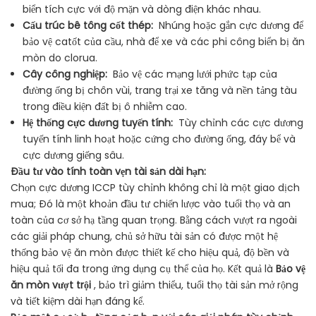
biển tích cực với độ mặn và dòng điện khác nhau.
Cấu trúc bê tông cốt thép:
Nhúng hoặc gắn cực dương để
bảo vệ catốt của cầu, nhà để xe và các phi công biển bị ăn
mòn do clorua.
Cây công nghiệp:
Bảo vệ các mạng lưới phức tạp của
đường ống bị chôn vùi, trang trại xe tăng và nền tảng tàu
trong điều kiện đất bị ô nhiễm cao.
Hệ thống cực dương tuyến tính:
Tùy chỉnh các cực dương
tuyến tính linh hoạt hoặc cứng cho đường ống, đáy bể và
cực dương giếng sâu.
Đầu tư vào tính toàn vẹn tài sản dài hạn:
Chọn cực dương ICCP tùy chỉnh không chỉ là một giao dịch
mua; Đó là một khoản đầu tư chiến lược vào tuổi thọ và an
toàn của cơ sở hạ tầng quan trọng. Bằng cách vượt ra ngoài
các giải pháp chung, chủ sở hữu tài sản có được một hệ
thống bảo vệ ăn mòn được thiết kế cho hiệu quả, độ bền và
hiệu quả tối đa trong ứng dụng cụ thể của họ. Kết quả là
Bảo vệ
ăn mòn vượt trội
, bảo trì giảm thiểu, tuổi thọ tài sản mở rộng
và tiết kiệm dài hạn đáng kể.