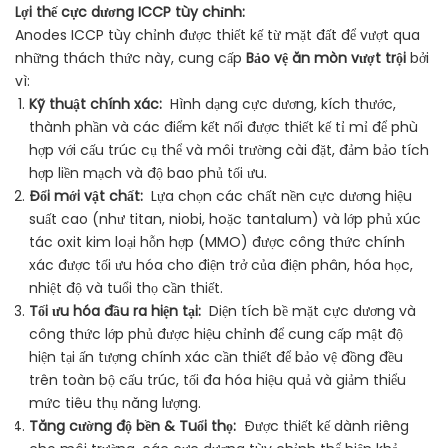
Lợi thế cực dương ICCP tùy chỉnh:
Anodes ICCP tùy chỉnh được thiết kế từ mặt đất để vượt qua
những thách thức này, cung cấp
Bảo vệ ăn mòn vượt trội
bởi
vì:
Kỹ thuật chính xác:
Hình dạng cực dương, kích thước,
thành phần và các điểm kết nối được thiết kế tỉ mỉ để phù
hợp với cấu trúc cụ thể và môi trường cài đặt, đảm bảo tích
hợp liền mạch và độ bao phủ tối ưu.
Đổi mới vật chất:
Lựa chọn các chất nền cực dương hiệu
suất cao (như titan, niobi, hoặc tantalum) và lớp phủ xúc
tác oxit kim loại hỗn hợp (MMO) được công thức chính
xác được tối ưu hóa cho điện trở của điện phân, hóa học,
nhiệt độ và tuổi thọ cần thiết.
Tối ưu hóa đầu ra hiện tại:
Diện tích bề mặt cực dương và
công thức lớp phủ được hiệu chỉnh để cung cấp mật độ
hiện tại ấn tượng chính xác cần thiết để bảo vệ đồng đều
trên toàn bộ cấu trúc, tối đa hóa hiệu quả và giảm thiểu
mức tiêu thụ năng lượng.
Tăng cường độ bền & Tuổi thọ:
Được thiết kế dành riêng