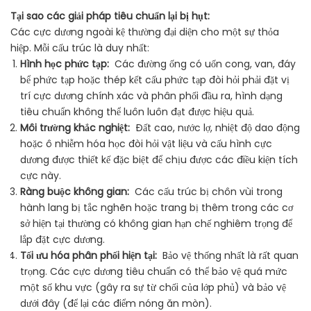
Tại sao các giải pháp tiêu chuẩn lại bị hụt:
Các cực dương ngoài kệ thường đại diện cho một sự thỏa
hiệp. Mỗi cấu trúc là duy nhất:
Hình học phức tạp:
Các đường ống có uốn cong, van, đáy
bể phức tạp hoặc thép kết cấu phức tạp đòi hỏi phải đặt vị
trí cực dương chính xác và phân phối đầu ra, hình dạng
tiêu chuẩn không thể luôn luôn đạt được hiệu quả.
Môi trường khắc nghiệt:
Đất cao, nước lợ, nhiệt độ dao động
hoặc ô nhiễm hóa học đòi hỏi vật liệu và cấu hình cực
dương được thiết kế đặc biệt để chịu được các điều kiện tích
cực này.
Ràng buộc không gian:
Các cấu trúc bị chôn vùi trong
hành lang bị tắc nghẽn hoặc trang bị thêm trong các cơ
sở hiện tại thường có không gian hạn chế nghiêm trọng để
lắp đặt cực dương.
Tối ưu hóa phân phối hiện tại:
Bảo vệ thống nhất là rất quan
trọng. Các cực dương tiêu chuẩn có thể bảo vệ quá mức
một số khu vực (gây ra sự từ chối của lớp phủ) và bảo vệ
dưới đây (để lại các điểm nóng ăn mòn).