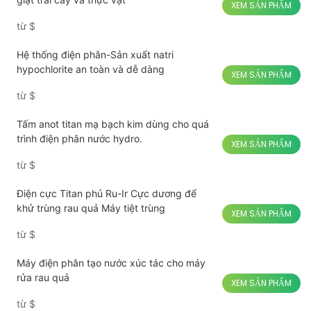
XEM SẢN PHẨM
từ
$
Hệ thống điện phân-Sản xuất natri
hypochlorite an toàn và dễ dàng
XEM SẢN PHẨM
từ
$
Tấm anot titan mạ bạch kim dùng cho quá
trình điện phân nước hydro.
XEM SẢN PHẨM
từ
$
Điện cực Titan phủ Ru-Ir Cực dương để
khử trùng rau quả Máy tiệt trùng
XEM SẢN PHẨM
từ
$
Máy điện phân tạo nước xúc tác cho máy
rửa rau quả
XEM SẢN PHẨM
từ
$