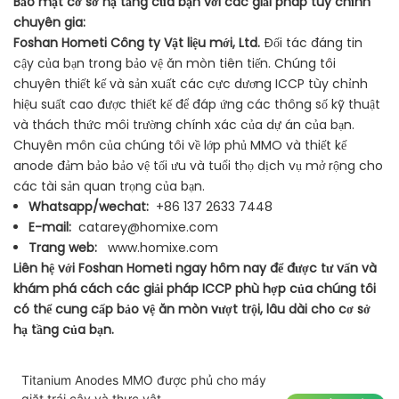
Bảo mật cơ sở hạ tầng của bạn với các giải pháp tùy chỉnh
chuyên gia:
Foshan Hometi Công ty Vật liệu mới, Ltd.
Đối tác đáng tin
cậy của bạn trong bảo vệ ăn mòn tiên tiến. Chúng tôi
chuyên thiết kế và sản xuất các cực dương ICCP tùy chỉnh
hiệu suất cao được thiết kế để đáp ứng các thông số kỹ thuật
và thách thức môi trường chính xác của dự án của bạn.
Chuyên môn của chúng tôi về lớp phủ MMO và thiết kế
anode đảm bảo bảo vệ tối ưu và tuổi thọ dịch vụ mở rộng cho
các tài sản quan trọng của bạn.
Whatsapp/wechat:
+86 137 2633 7448
E-mail:
catarey@homixe.com
Trang web:
www.homixe.com
Liên hệ với Foshan Hometi ngay hôm nay để được tư vấn và
khám phá cách các giải pháp ICCP phù hợp của chúng tôi
có thể cung cấp bảo vệ ăn mòn vượt trội, lâu dài cho cơ sở
hạ tầng của bạn.
Titanium Anodes MMO được phủ cho máy
giặt trái cây và thực vật