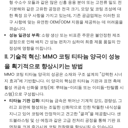
형 수소수 모듈과 같은 많은 신흥 응용 분야 또는 고전류 밀도 전
기분해와 같은 고유한 공정은 전극 크기, 모양 및 코팅 조성에 대
한 특정 요구 사항을 가지고 있는데, 기존 공급업체는 이러한 요
구 사항에 맞는 유연한 OEM/ODM 지원을 제공하는 데 어려움을
겪습니다.
성능 일관성 부족:
소량 생산 또는 비표준 주문은 불안정한 제조
공정으로 인해 배치 간 성능 편차가 심하여 최종 제품 품질의 안
정성에 영향을 미칩니다.
II. 기술적 혁신: MMO 코팅 티타늄 양극이 성능
을 획기적으로 향상시키는 방법
MMO 코팅 티타늄 양극의 성공은 소재와 구조 설계의 "강력한 시너
지 효과"에 기반합니다. 이 양극의 핵심은 티타늄 기판과 표면 촉매
활성 귀금속 산화물 코팅(예: 루테늄-이리듐 또는 이리듐-탄탈륨 시
스템)으로 구성됩니다.
티타늄 기판 강화:
티타늄 금속은 뛰어난 기계적 강도, 경량성, 그
리고 표면에 형성되는 조밀한 산화막으로 인한 탁월한 내식성을
지니고 있어 코팅에 안정적이고 견고한 "골격"을 제공합니다. 샌
드블라스팅 및 산 에칭과 같은 고급 전처리 공정을 통해 기판 표
면적을 크게 증가시켜 코팅 접착력을 향상시킬 수 있습니다.