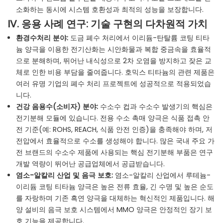
소화하는 동시에 시스템 호환성과 최적의 성능을 보장합니다.
IV. 응용 사례 연구: 기술 구현의 다차원적 가치
환경수처리 분야:
도금 폐수 처리에서 이리듐-탄탈륨 코팅 티타
늄 양극을 이용한 전기산화는 시안화물과 복합 중금속을 효율적
으로 분해하며, 뛰어난 내식성으로 2차 오염을 방지하고 잦은 교
체로 인한 비용 부담을 줄여줍니다. 호믹스 티타늄의 관련 제품은
여러 유명 기업의 폐수 처리 프로젝트에 성공적으로 적용되었습
니다.
건강 음용수(소비자) 분야:
수소수 컵과 수소수 발생기의 핵심은
전기분해 모듈에 있습니다. 전용 수소 촉매 양극은 식품 접촉 안
전 기준(예: ROHS, REACH, 식품 안전 인증)을 충족해야 하며, 저
전압에서 효율적으로 수소를 생성해야 합니다. 많은 국내 주요 가
전 브랜드의 수소수 제품에 사용되는 핵심 전기분해 부품은 연구
개발 역량이 뛰어난 공급업체에서 공급받습니다.
염소-알칼리 산업 및 음극 보호:
염소-알칼리 산업에서 루테늄-
이리듐 코팅 티타늄 양극은 높은 전류 효율, 긴 수명 및 높은 순도
를 자랑하며 기존 흑연 양극을 대체하는 혁신적인 제품입니다. 해
양 설비의 음극 보호 시스템에서 MMO 양극은 안정적인 장기 보
호 기능을 제공합니다.