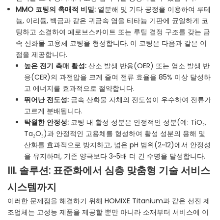
MMO 코팅의 촉매적 비밀:
열분해 및 기타 공정을 이용하여 루테
늄, 이리듐, 백금과 같은 귀금속 염을 티타늄 기판에 균일하게 코
팅하고 소결하여 페로브스카이트 또는 루틸 결정 구조를 갖는 금
속 산화물 고용체 코팅을 형성합니다. 이 코팅은 다음과 같은 이
점을 제공합니다.
높은 전기 촉매 활성:
산소 발생 반응(OER) 또는 염소 발생 반
응(CER)의 과전압을 크게 줄여 전류 효율을 85% 이상 달성하
고 에너지를 효과적으로 절약합니다.
뛰어난 전도성:
금속 산화물 자체의 전도성이 우수하여 전류가
고르게 분배됩니다.
탁월한 안정성:
코팅 내 활성 성분은 안정적인 성분(예: TiO₂,
Ta₂O₅)과 안정적인 고용체를 형성하여 활성 성분의 용해 및
산화를 효과적으로 방지하고, 넓은 pH 범위(2~12)에서 안정성
을 유지하며, 기존 양극보다 3~5배 더 긴 수명을 달성합니다.
III. 솔루션: 표준화에서 심층 맞춤형 기술 서비스
시스템까지
이러한 문제점을 해결하기 위해 HOMIXE Titanium과 같은 선진 제
조업체는 고성능 제품을 제공할 뿐만 아니라 소재부터 서비스에 이