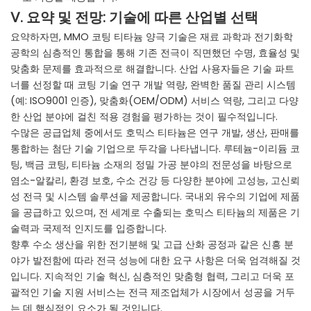
V. 요약 및 전망: 기술에 따른 산업별 선택
요약하자면, MMO 코팅 티타늄 양극 기술은 재료 과학과 전기화학
공학의 심층적인 통합을 통해 기존 전극이 직면했던 수명, 효율성 및
맞춤화 문제를 효과적으로 해결합니다. 산업 사용자들은 기술 파트
너를 선정할 때 코팅 기술 연구 개발 역량, 완벽한 품질 관리 시스템
(예: ISO9001 인증), 맞춤화(OEM/ODM) 서비스 역량, 그리고 다양
한 산업 분야에 걸친 적용 경험을 평가하는 것이 필수적입니다.
수많은 공급업체 중에서도 호믹스 티타늄은 연구 개발, 생산, 판매를
통합하는 첨단 기술 기업으로 두각을 나타냅니다. 루테늄-이리듐 코
팅, 백금 코팅, 티타늄 소재의 정밀 가공 분야의 전문성을 바탕으로
염소-알칼리, 환경 보호, 수소 건강 등 다양한 분야에 고성능, 고신뢰
성 전극 및 시스템 솔루션을 제공합니다. 국내외 유수의 기업에 제품
을 공급하고 있으며, 전 세계로 수출되는 호믹스 티타늄의 제품은 기
술력과 국제적 인지도를 입증합니다.
향후 수소 생산을 위한 전기분해 및 고급 산화 공정과 같은 신흥 분
야가 발전함에 따라 전극 성능에 대한 요구 사항은 더욱 엄격해질 것
입니다. 지속적인 기술 혁신, 심층적인 맞춤형 협력, 그리고 더욱 포
괄적인 기술 지원 서비스는 전극 제조업체가 시장에서 성공을 거두
는 데 핵심적인 요소가 될 것입니다.