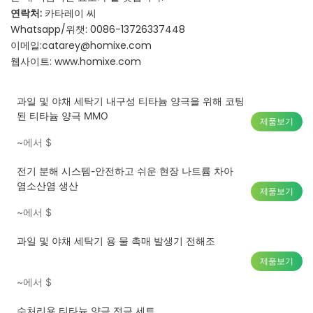
연락처:
카타레이 씨
Whatsapp/위챗: 0086-13726337448
이메일:
catarey@homixe.com
웹사이트:
www.homixe.com
과일 및 야채 세탁기 내구성 티타늄 양극을 위해 코팅
된 티타늄 양극 MMO
제품보기
~에서
$
전기 분해 시스템-안전하고 쉬운 현장 나트륨 차아
염소산염 생산
제품보기
~에서
$
과일 및 야채 세탁기 용 물 촉매 발생기 전해조
제품보기
~에서
$
수처리용 티타늄 양극 전극 세트