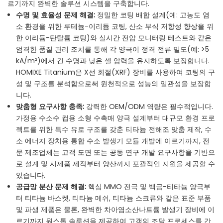
르기까지 완벽한 솔루션 시스템을 구축합니다.
수명 및 효율성 문제 해결:
정밀한 코팅 배합 설계(예: 고농도 염
소 환경을 위한 루테늄-이리듐 코팅, 산소 부식 저항성 향상을 위
한 이리듐-탄탈륨 코팅)와 실시간 전압 모니터링 테스트와 같은
엄격한 품질 관리 조치를 통해 각 양극이 정격 전류 밀도(예: >5
kA/m²)에서 긴 수명과 낮은 셀 압력을 유지하도록 보장합니다.
HOMIXE Titanium은 X선 회절(XRF) 장비를 사용하여 코팅의 구
성 및 구조를 분석함으로써 원천적으로 성능의 일관성을 보장합
니다.
맞춤형 요구사항 충족:
강력한 OEM/ODM 역량은 필수적입니다.
가정용 수소수 컵용 소형 수촉매 양극 설계부터 대규모 환경 프로
젝트를 위한 특수 유로 구조를 갖춘 티타늄 전해조 맞춤 제작, 수
소 에너지 장치용 통합 수소 발생기 모듈 개발에 이르기까지, 전
문 제조업체는 고객 도면 또는 공동 연구 개발 요구사항을 기반으
로 설계 및 시제품 제작부터 양산까지 포괄적인 지원을 제공할 수
있습니다.
공급망 분산 문제 해결:
핵심 MMO 전극 및 백금-티타늄 양극부
터 티타늄 바스켓, 티타늄 메쉬, 티타늄 스크류와 같은 표준 부품
및 파생 제품은 물론, 완벽한 차아염소산나트륨 발생기 장비에 이
르기까지 원스톱 솔루션을 제공하여 고객의 조달 프로세스를 간