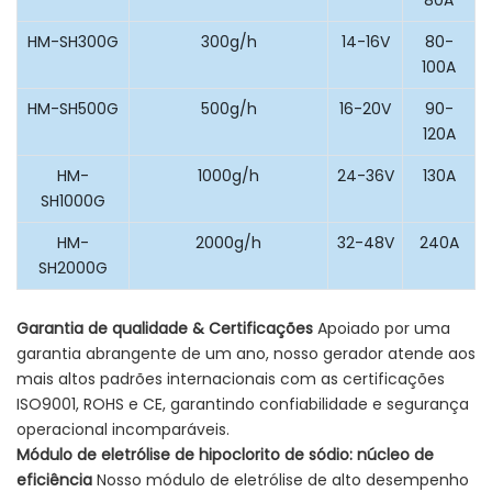
80A
HM-SH300G
300g/h
14-16V
80-
100A
HM-SH500G
500g/h
16-20V
90-
120A
HM-
1000g/h
24-36V
130A
SH1000G
HM-
2000g/h
32-48V
240A
SH2000G
Garantia de qualidade & Certificações
Apoiado por uma
garantia abrangente de um ano, nosso gerador atende aos
mais altos padrões internacionais com as certificações
ISO9001, ROHS e CE, garantindo confiabilidade e segurança
operacional incomparáveis.
Módulo de eletrólise de hipoclorito de sódio: núcleo de
eficiência
Nosso módulo de eletrólise de alto desempenho