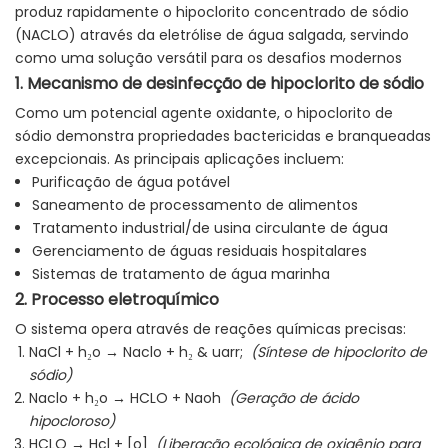
produz rapidamente o hipoclorito concentrado de sódio
(NACLO) através da eletrólise de água salgada, servindo
como uma solução versátil para os desafios modernos
1. Mecanismo de desinfecção de hipoclorito de sódio
Como um potencial agente oxidante, o hipoclorito de
sódio demonstra propriedades bactericidas e branqueadas
excepcionais. As principais aplicações incluem:
Purificação de água potável
Saneamento de processamento de alimentos
Tratamento industrial/de usina circulante de água
Gerenciamento de águas residuais hospitalares
Sistemas de tratamento de água marinha
2. Processo eletroquímico
O sistema opera através de reações químicas precisas:
NaCl + h₂o → Naclo + h₂ & uarr;
(Síntese de hipoclorito de
sódio)
Naclo + h₂o → HCLO + Naoh
(Geração de ácido
hipocloroso)
HCLO → Hcl + [o]
(Liberação ecológica de oxigênio para