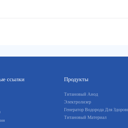
ые ссылки
Продукты
Титановый Анод
Электролизер
Генератор Водорода Для Здоров
ы
Титановый Материал
ния