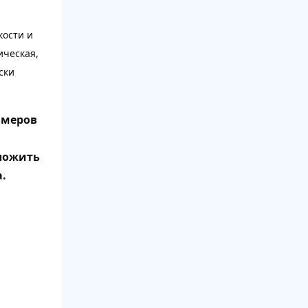
кости и
ическая,
ски
змеров
ложить
.