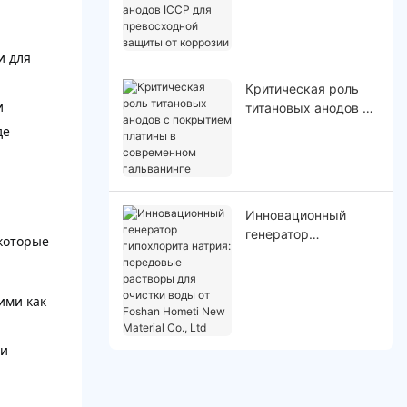
индивидуальных
анодов ICCP для
превосходной
и для
защиты от коррозии
Критическая роль
и
титановых анодов с
покрытием платины
де
в современном
гальванинге
Инновационный
генератор
которые
гипохлорита натрия:
передовые
растворы для
ими как
очистки воды от
Foshan Hometi New
Material Co., Ltd
 и