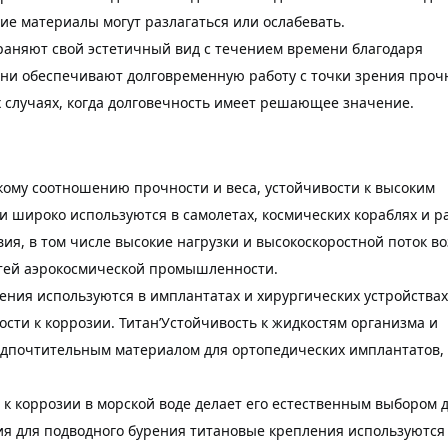
гие материалы могут разлагаться или ослабевать.
раняют свой эстетичный вид с течением времени благодаря
Они обеспечивают долговременную работу с точки зрения проч
х случаях, когда долговечность имеет решающее значение.
кому соотношению прочности и веса, устойчивости к высоким
 широко используются в самолетах, космических кораблях и р
ия, в том числе высокие нагрузки и высокоскоростной поток во
стей аэрокосмической промышленности.
ния используются в имплантатах и ​​хирургических устройствах
ости к коррозии. Титан’Устойчивость к жидкостям организма и
редпочтительным материалом для ортопедических имплантатов,
 к коррозии в морской воде делает его естественным выбором 
я для подводного бурения титановые крепления используются 