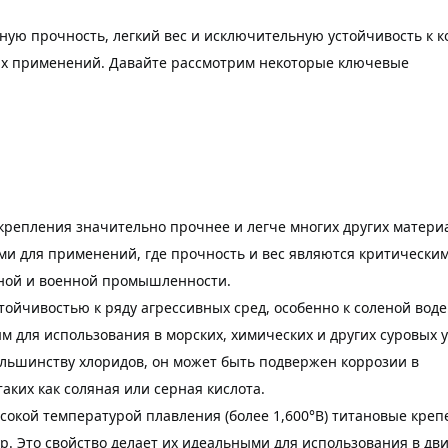
ную прочность, легкий вес и исключительную устойчивость к к
ых применений. Давайте рассмотрим некоторые ключевые
крепления значительно прочнее и легче многих других матери
и для применений, где прочность и вес являются критически
ьной и военной промышленности.
тойчивостью к ряду агрессивных сред, особенно к соленой воде
 для использования в морских, химических и других суровых у
большинству хлоридов, он может быть подвержен коррозии в
аких как соляная или серная кислота.
сокой температурой плавления (более 1,600°В) титановые кре
. Это свойство делает их идеальными для использования в дви