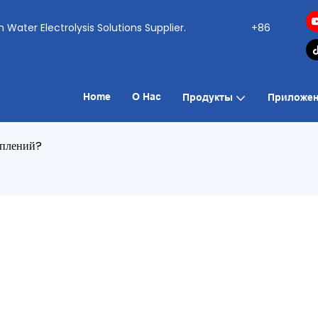
ogen Water Electrolysis Solutions Supplier.
+86
Home
О Нас
Продукты
Приложен
еплений?