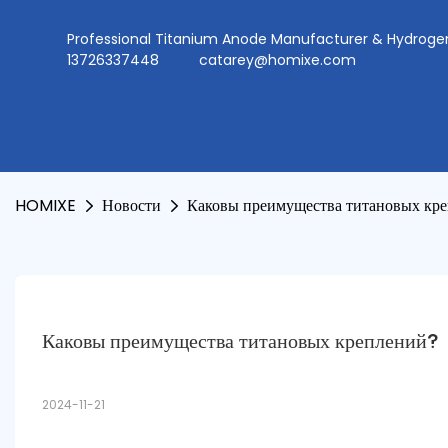
Professional Titanium Anode Manufacturer & Hydr
13726337448
catarey@homixe.com
HOMIXE
Новости
Каковы преимущества титановых кр
Каковы преимущества титановых креплений?
2024-11-21