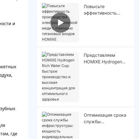
Повысьте
эффективность
производства
ности и
электролитической
меди с помощью
титановых анодов
HOMlXE
Представляем
HOMIXE Hydrogen
акетных
Rich Water Cup:
здуха,
быстрое
производство и
высокая
концентрация для
оптимального
здоровья
 зубных
Оптимизация срока
службы
для
инфраструктуры:
там, где
мощность