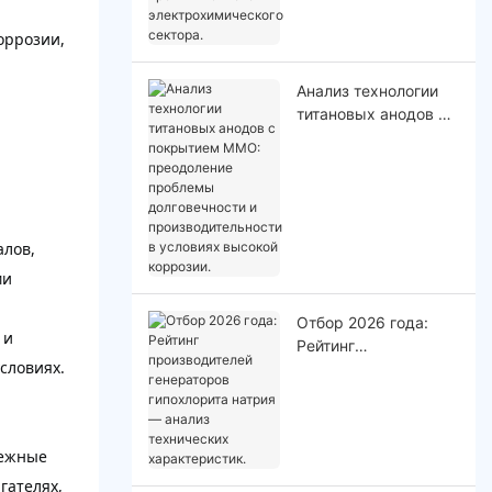
промышленного
электрохимического
оррозии,
сектора.
Анализ технологии
титановых анодов с
покрытием MMO:
преодоление
проблемы
долговечности и
производительности
алов,
в условиях высокой
коррозии.
ми
Отбор 2026 года:
 и
Рейтинг
словиях.
производителей
генераторов
гипохлорита натрия
— анализ
пежные
технических
характеристик.
гателях,