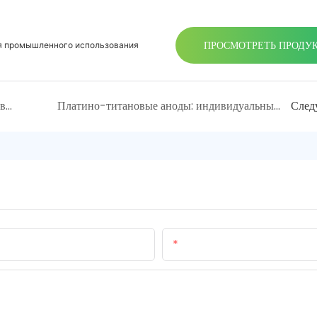
ПРОСМОТРЕТЬ ПРОДУ
ля промышленного использования
Пористые титановые листы: высокопроизводительный материал для экстремальных условий
Платино-титановые аноды: индивидуальные решения для электрохимических применений
След
Электронная Почта