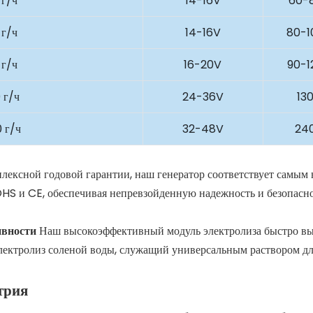
 г/ч
14-16V
60-
 г/ч
14-16V
80-1
 г/ч
16-20V
90-1
 г/ч
24-36V
13
 г/ч
32-48V
24
лексной годовой гарантии, наш генератор соответствует самым
HS и CE, обеспечивая непревзойденную надежность и безопасн
тивности
Наш высокоэффективный модуль электролиза быстро в
ектролиз соленой воды, служащий универсальным раствором д
трия