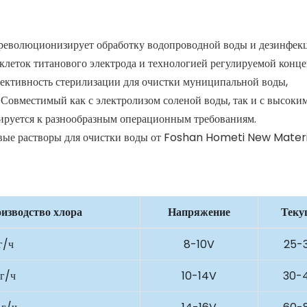
 революционизирует обработку водопроводной воды и дезинфек
леток титанового электрода и технологией регулируемой конце
фективность стерилизации для очистки муниципальной воды,
овместимый как с электролизом соленой воды, так и с высоки
тируется к разнообразным операционным требованиям.
изводство хлора
Напряжение
Теку
г/ч
8-10V
25-
 г/ч
10-14V
30-