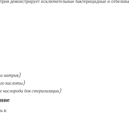
натрия демонстрирует исключительные бактерицидные и отбели
а натрия)
ого кислоты)
 кислорода для стерилизации)
ние
ь в: