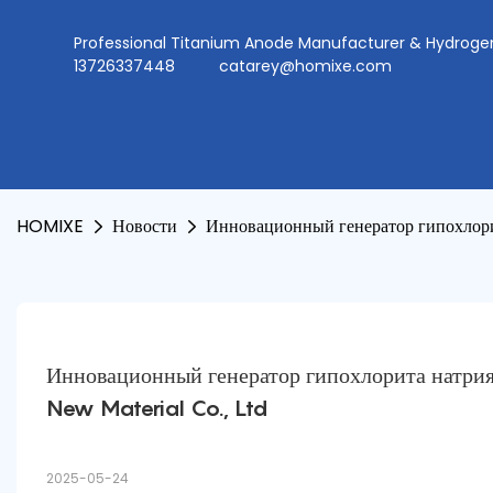
Professional Titanium Anode Manufacturer & Hydr
13726337448
catarey@homixe.com
HOMIXE
Новости
Инновационный генератор гипохлори
Инновационный генератор гипохлорита натрия:
New Material Co., Ltd
2025-05-24