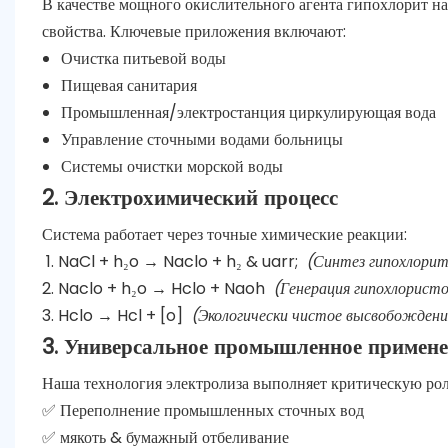
В качестве мощного окислительного агента гипохлорит 
свойства. Ключевые приложения включают:
Очистка питьевой воды
Пищевая санитария
Промышленная/электростанция циркулирующая вода
Управление сточными водами больницы
Системы очистки морской воды
2. Электрохимический процесс
Система работает через точные химические реакции:
NaCl + h₂o → Naclo + h₂ & uarr;
(Синтез гипохлорит
Naclo + h₂o → Hclo + Naoh
(Генерация гипохлорист
Hclo → Hcl + [o]
(Экологически чистое высвобождение
3. Универсальное промышленное примене
Наша технология электролиза выполняет критическую рол
✅ Переполнение промышленных сточных вод
✅ мякоть & бумажный отбеливание