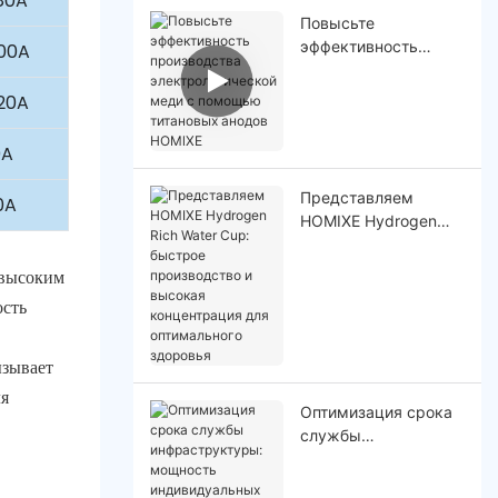
80A
Повысьте
эффективность
00A
производства
электролитической
20A
меди с помощью
титановых анодов
0A
HOMlXE
Представляем
0A
HOMIXE Hydrogen
Rich Water Cup:
быстрое
 высоким
производство и
ость
высокая
концентрация для
оптимального
ызывает
здоровья
ля
Оптимизация срока
службы
инфраструктуры:
мощность