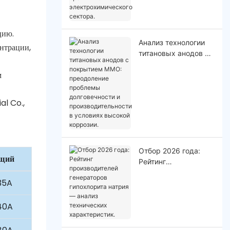
промышленного
электрохимического
сектора.
цию.
Анализ технологии
нтрации,
титановых анодов с
покрытием MMO:
м
преодоление
проблемы
долговечности и
производительности
в условиях высокой
коррозии.
Отбор 2026 года:
щий
Рейтинг
производителей
35A
генераторов
гипохлорита натрия
— анализ
40A
технических
характеристик.