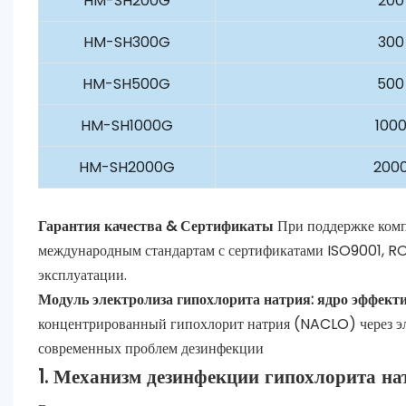
HM-SH200G
200
HM-SH300G
300
HM-SH500G
500
HM-SH1000G
1000
HM-SH2000G
2000
Гарантия качества & Сертификаты
При поддержке комп
международным стандартам с сертификатами ISO9001, RO
эксплуатации.
Модуль электролиза гипохлорита натрия: ядро ​​эффек
концентрированный гипохлорит натрия (NACLO) через эл
современных проблем дезинфекции
1. Механизм дезинфекции гипохлорита на