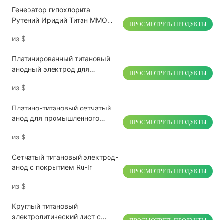
Генератор гипохлорита
Рутений Иридий Титан ММО
ПРОСМОТРЕТЬ ПРОДУКТЫ
Анод Электрод
из
$
Платинированный титановый
анодный электрод для
ПРОСМОТРЕТЬ ПРОДУКТЫ
электролиза водородной воды
из
$
Платино-титановый сетчатый
анод для промышленного
ПРОСМОТРЕТЬ ПРОДУКТЫ
электрохимического
из
$
применения
Сетчатый титановый электрод-
анод с покрытием Ru-Ir
ПРОСМОТРЕТЬ ПРОДУКТЫ
из
$
Круглый титановый
электролитический лист с