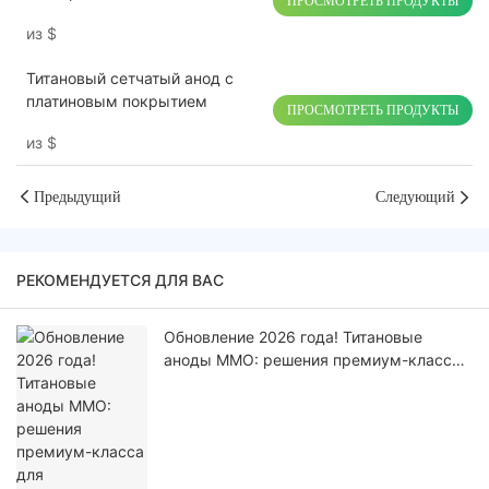
ПРОСМОТРЕТЬ ПРОДУКТЫ
рутениево-иридиевым
из
$
покрытием для фруктов и
овощей
Титановый сетчатый анод с
платиновым покрытием
ПРОСМОТРЕТЬ ПРОДУКТЫ
из
$
Предыдущий
Следующий
РЕКОМЕНДУЕТСЯ ДЛЯ ВАС
Обновление 2026 года! Титановые
аноды MMO: решения премиум-класса
для промышленного
электрохимического сектора.