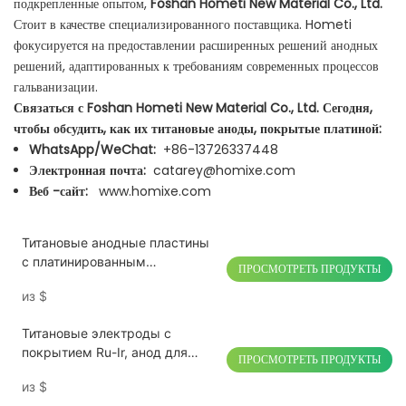
подкрепленные опытом,
Foshan Hometi New Material Co., Ltd.
Стоит в качестве специализированного поставщика. Hometi
фокусируется на предоставлении расширенных решений анодных
решений, адаптированных к требованиям современных процессов
гальванизации.
Связаться с Foshan Hometi New Material Co., Ltd. Сегодня,
чтобы обсудить, как их титановые аноды, покрытые платиной:
WhatsApp/WeChat:
+86-13726337448
Электронная почта:
catarey@homixe.com
Веб -сайт:
www.homixe.com
Титановые анодные пластины
с платинированным
ПРОСМОТРЕТЬ ПРОДУКТЫ
покрытием для электролиза
из
$
водородной воды
Титановые электроды с
покрытием Ru-Ir, анод для
ПРОСМОТРЕТЬ ПРОДУКТЫ
дезинфекции фруктов и
из
$
овощей, стерилизатор