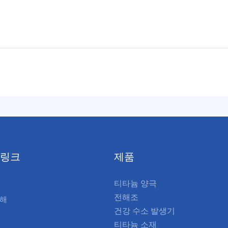
 링크
제품
티타늄 양극
전해조
대해
건강 수소 발생기
티타늄 소재