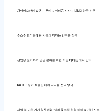
차아염소산염 발생기 루테늄 이리듐 티타늄 MMO 양극 전극
수소수 전기분해용 백금화 티타늄 양극판 전극
산업용 전기화학 응용 분야를 위한 백금 티타늄 메쉬 양극
Ru-Ir 코팅이 적용된 메쉬 티타늄 전극 양극
과일 및 야채 기계용 루테늄-이리듐 코팅 원형 티타늄 전해 시트