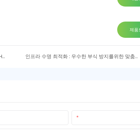
제품
혁신적인 나트륨 차아 염소산염 생성기 : Foshan Hometi New Material Co., Ltd의 고급 수처리 솔루션
인프라 수명 최적화 : 우수한 부식 방지를위한 맞춤형 ICCP 양극의 힘
이메일