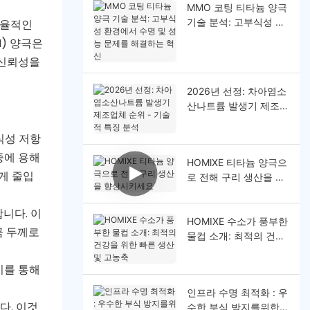
MMO 코팅 티타늄 양극
기술 분석: 고부식성 환
효율적인
경에서 수명 및 성능 문
I) 양극은
제를 해결하는 혁신
 신뢰성을
2026년 선정: 차아염소
산나트륨 발생기 제조업
체 순위 - 기술적 특징
분석
식성 저항
중에 용해
HOMlXE 티타늄 양극으
게 줄입
로 전해 구리 생산을 향
상시키세요
니다. 이
HOMIXE 수소가 풍부한
금 두께로
물컵 소개: 최적의 건강
을 위한 빠른 생산 및 고
농축
이를 통해
인프라 수명 최적화 : 우
다. 이것
수한 부식 방지를위한