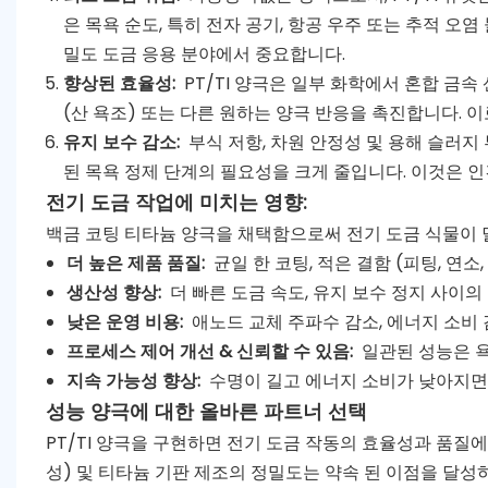
은 목욕 순도, 특히 전자 공기, 항공 우주 또는 추적 
밀도 도금 응용 분야에서 중요합니다.
향상된 효율성:
PT/TI 양극은 일부 화학에서 혼합 금속
(산 욕조) 또는 다른 원하는 양극 반응을 촉진합니다. 이
유지 보수 감소:
부식 저항, 차원 안정성 및 용해 슬러지
된 목욕 정제 단계의 필요성을 크게 줄입니다. 이것은 인
전기 도금 작업에 미치는 영향:
백금 코팅 티타늄 양극을 채택함으로써 전기 도금 식물이 
더 높은 제품 품질:
균일 한 코팅, 적은 결함 (피팅, 연소,
생산성 향상:
더 빠른 도금 속도, 유지 보수 정지 사이의 
낮은 운영 비용:
애노드 교체 주파수 감소, 에너지 소비 
프로세스 제어 개선 & 신뢰할 수 있음:
일관된 성능은 욕
지속 가능성 향상:
수명이 길고 에너지 소비가 낮아지면
성능 양극에 대한 올바른 파트너 선택
PT/TI 양극을 구현하면 전기 도금 작동의 효율성과 품질에
성) 및 티타늄 기판 제조의 정밀도는 약속 된 이점을 달성