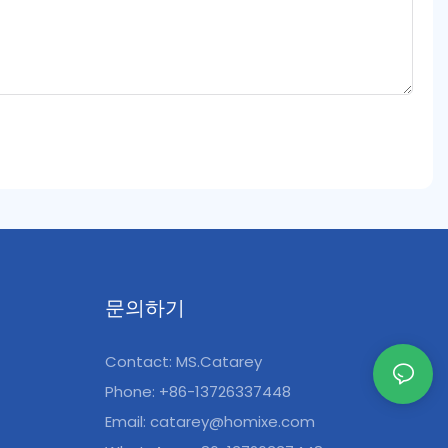
문의하기
Contact: MS.Catarey
Phone: +86-13726337448
Email:
catarey@homixe.com