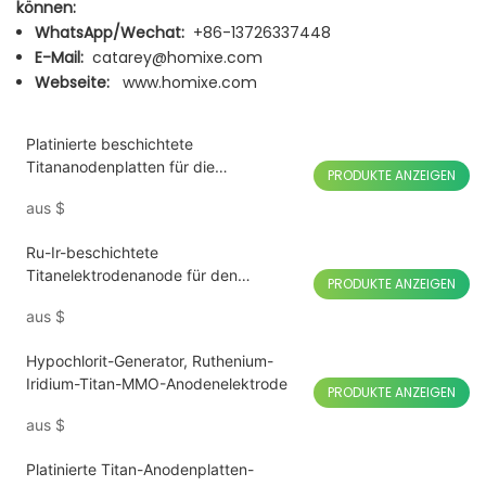
können:
WhatsApp/Wechat:
+86-13726337448
E-Mail:
catarey@homixe.com
Webseite:
www.homixe.com
Platinierte beschichtete
Titananodenplatten für die
PRODUKTE ANZEIGEN
Wasserstoff-Wasser-Elektrolyse
aus
$
Ru-Ir-beschichtete
Titanelektrodenanode für den
PRODUKTE ANZEIGEN
Sterilisator zur Desinfektion von Obst
aus
$
und Gemüse
Hypochlorit-Generator, Ruthenium-
Iridium-Titan-MMO-Anodenelektrode
PRODUKTE ANZEIGEN
aus
$
Platinierte Titan-Anodenplatten-