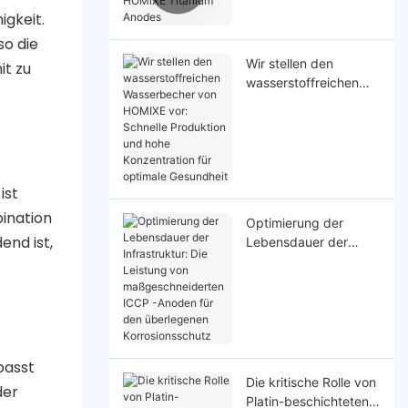
HOMlXE Titanium
igkeit.
Anodes
so die
Wir stellen den
it zu
wasserstoffreichen
Wasserbecher von
HOMIXE vor: Schnelle
Produktion und hohe
Konzentration für
optimale Gesundheit
ist
ination
Optimierung der
end ist,
Lebensdauer der
Infrastruktur: Die
Leistung von
maßgeschneiderten
ICCP -Anoden für den
überlegenen
Korrosionsschutz
passt
Die kritische Rolle von
der
Platin-beschichteten