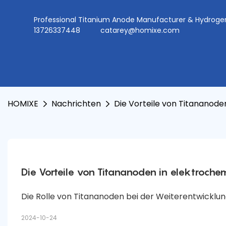
Professional Titanium Anode Manufacturer & Hydr
13726337448
catarey@homixe.com
HOMIXE
Nachrichten
Die Vorteile von Titananod
Die Vorteile von Titananoden in elektroc
Die Rolle von Titananoden bei der Weiterentwickl
2024-10-24