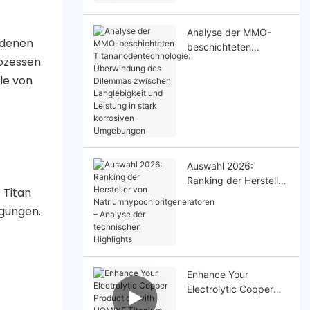
Sektor
Analyse der MMO-
edenen
beschichteten
ozessen
Titananodentechnolog
ie: Überwindung des
le von
Dilemmas zwischen
Langlebigkeit und
Leistung in stark
korrosiven
Umgebungen
Auswahl 2026:
Ranking der Hersteller
 Titan
von
ngungen.
Natriumhypochloritge
neratoren – Analyse
der technischen
Highlights
Enhance Your
Electrolytic Copper
Production with