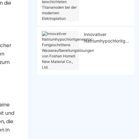
n die
Titananoden bei der
modernen
Elektroplation
Innovativer
Natriumhypochloritge
scher
nerator:
en
Fortgeschrittene
Wasseraufbereitungsl
 zum
ösungen von Foshan
Hometi New Material
Co., Ltd.
eine
eit und
n, die
n in