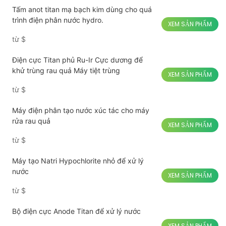
Tấm anot titan mạ bạch kim dùng cho quá
trình điện phân nước hydro.
XEM SẢN PHẨM
từ
$
Điện cực Titan phủ Ru-Ir Cực dương để
khử trùng rau quả Máy tiệt trùng
XEM SẢN PHẨM
từ
$
Máy điện phân tạo nước xúc tác cho máy
rửa rau quả
XEM SẢN PHẨM
từ
$
Máy tạo Natri Hypochlorite nhỏ để xử lý
nước
XEM SẢN PHẨM
từ
$
Bộ điện cực Anode Titan để xử lý nước
XEM SẢN PHẨM