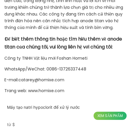
điện cao, trọng lượng nhẹ, tính linh hoạt và lợi ích về môi
trường khiến chúng trở thành lựa chọn giá trị cho nhiều ứng
dụng khác nhau. Các công ty đang tìm cách cải thiện quy
trình điện hóa nên cân nhắc tích hợp anode titan vào hệ
thống của mình để cải thiện hiệu suất và tính bền vững.
Để biết thêm thông tin hoặc tìm hiểu thêm về anode
titan của chúng tôi, vui lòng liên hệ với chúng tôi:
Công ty TNHH Vật liệu mới Foshan Hometi
WhatsApp/WeChat: 0086-13726337448
E-mail:catarey@homixe.com
Trang web: www.homixe.com
Máy tạo natri hypoclorit để xử lý nước
XEM SẢN PHẨM
từ
$