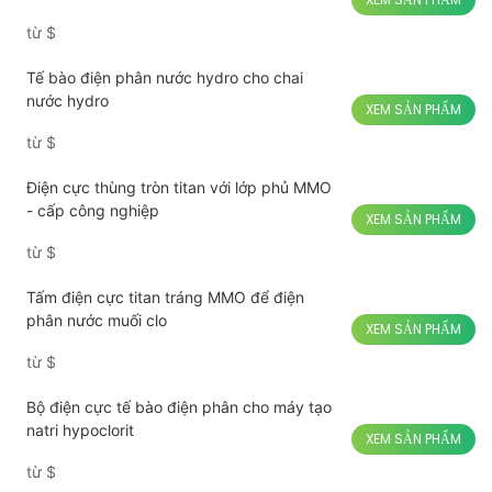
từ
$
Tế bào điện phân nước hydro cho chai
nước hydro
XEM SẢN PHẨM
từ
$
Điện cực thùng tròn titan với lớp phủ MMO
- cấp công nghiệp
XEM SẢN PHẨM
từ
$
Tấm điện cực titan tráng MMO để điện
phân nước muối clo
XEM SẢN PHẨM
từ
$
Bộ điện cực tế bào điện phân cho máy tạo
natri hypoclorit
XEM SẢN PHẨM
từ
$