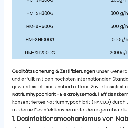
HM-SH200G
200g/h
HM-SH300G
300 g/h
HM-SH500G
500 g/
HM-SH1000G
1000g/
HM-SH2000G
2000g/
Qualitätssicherung & Zertifizierungen
Unser Generat
und erfüllt mit den höchsten internationalen Stand
gewährleistet eine unübertroffene Zuverlässigkeit un
Natriumhypochlorit -Elektrolysemodul: Effizienzker
konzentriertes Natriumhypochlorit (NACLO) durch Sal
moderne Desinfektionsherausforderungen über di
1. Desinfektionsmechanismus von Nat