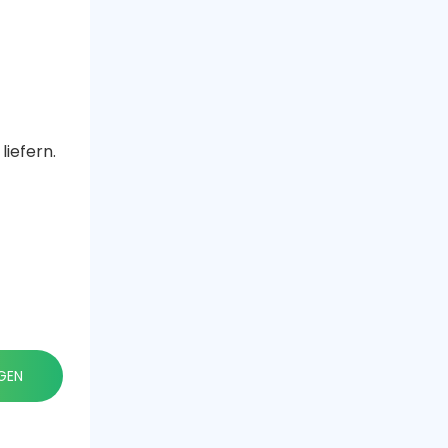
iefern.
GEN