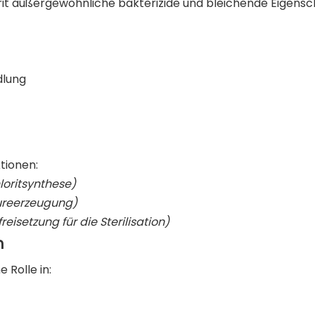
rit außergewöhnliche bakterizide und bleichende Eigensc
dlung
tionen:
oritsynthese)
ureerzeugung)
eisetzung für die Sterilisation)
n
 Rolle in: