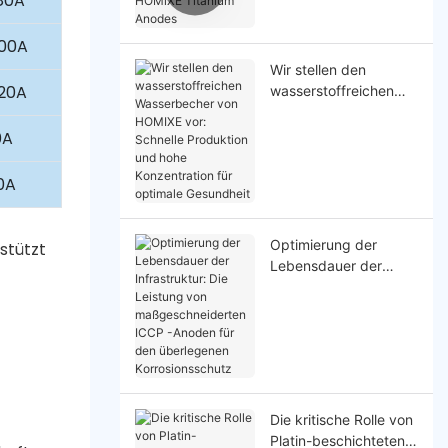
80A
HOMlXE Titanium
Anodes
100A
Wir stellen den
20A
wasserstoffreichen
Wasserbecher von
HOMIXE vor: Schnelle
0A
Produktion und hohe
Konzentration für
0A
optimale Gesundheit
Optimierung der
stützt
Lebensdauer der
Infrastruktur: Die
Leistung von
maßgeschneiderten
ICCP -Anoden für den
überlegenen
Korrosionsschutz
Die kritische Rolle von
Platin-beschichteten