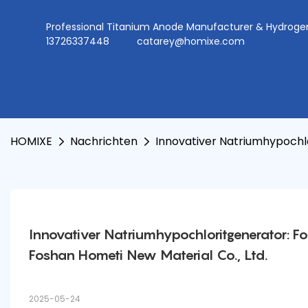
Professional Titanium Anode Manufacturer & Hydr
13726337448
catarey@homixe.com
HOMIXE
Nachrichten
Innovativer Natriumhypochl
Innovativer Natriumhypochloritgenerator: F
Foshan Hometi New Material Co., Ltd.
2025-05-24