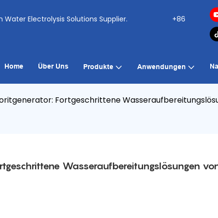
ogen Water Electrolysis Solutions Supplier.
+86
Home
Über Uns
Na
Produkte
Anwendungen
oritgenerator: Fortgeschrittene Wasseraufbereitungslösu
ortgeschrittene Wasseraufbereitungslösungen von