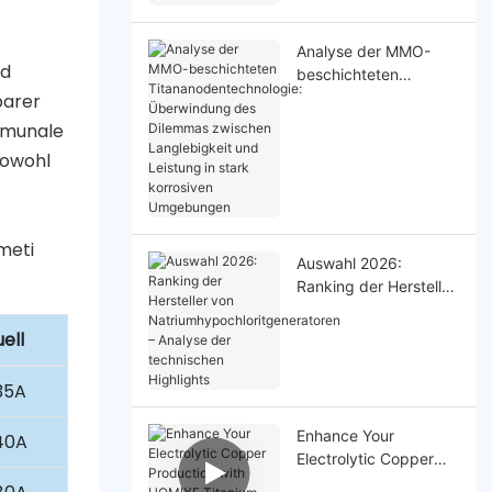
Sektor
Analyse der MMO-
nd
beschichteten
Titananodentechnolog
barer
ie: Überwindung des
ommunale
Dilemmas zwischen
sowohl
Langlebigkeit und
Leistung in stark
korrosiven
Umgebungen
Auswahl 2026:
Ranking der Hersteller
von
Natriumhypochloritge
ell
neratoren – Analyse
der technischen
35A
Highlights
Enhance Your
40A
Electrolytic Copper
Production with