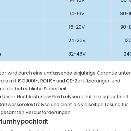
14-16V
60-
14-16V
80-
h
16-20V
90-1
h
24-36V
13
h
32-48V
24
or wird durch eine umfassende einjährige Garantie unter
ards mit ISO9001-, ROHS- und CE-Zertifizierungen und
d die betriebliche Sicherheit.
n
Unser Hochleistungs-Elektrolysemodul erzeugt schnell
zwasserelektrolyse und dient als vielseitige Lösung für
e gesamten Herausforderungen
riumhypochlorit