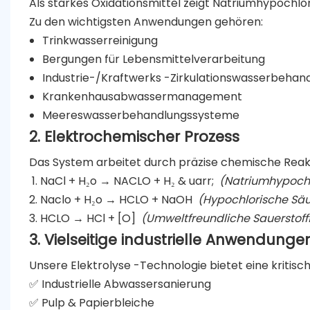
Als starkes Oxidationsmittel zeigt Natriumhypochlo
Zu den wichtigsten Anwendungen gehören:
Trinkwasserreinigung
Bergungen für Lebensmittelverarbeitung
Industrie-/Kraftwerks -Zirkulationswasserbehan
Krankenhausabwassermanagement
Meereswasserbehandlungssysteme
2. Elektrochemischer Prozess
Das System arbeitet durch präzise chemische Reak
NaCl + H₂o → NACLO + H₂ & uarr;
(Natriumhypochl
Naclo + H₂o → HCLO + NaOH
(Hypochlorische Sä
HCLO → HCl + [O]
(Umweltfreundliche Sauerstofffr
3. Vielseitige industrielle Anwendunge
Unsere Elektrolyse -Technologie bietet eine kritische
✅ Industrielle Abwassersanierung
✅ Pulp & Papierbleiche