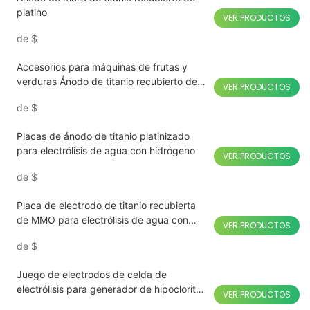
platino
VER PRODUCTOS
de
$
Accesorios para máquinas de frutas y
verduras Ánodo de titanio recubierto de
VER PRODUCTOS
rutenio-iridio
de
$
Placas de ánodo de titanio platinizado
para electrólisis de agua con hidrógeno
VER PRODUCTOS
de
$
Placa de electrodo de titanio recubierta
de MMO para electrólisis de agua con
VER PRODUCTOS
clorador salino
de
$
Juego de electrodos de celda de
electrólisis para generador de hipoclorito
VER PRODUCTOS
de sodio