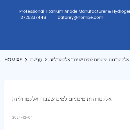
Professional Titanium Anode Manufacturer & Hydr
13726337448
catarey@homixe.com
אלקטרודות טיטניום למים שעברו אלקטרוליזה
חֲדָשׁוֹת
HOMIXE
אלקטרודות טיטניום למים שעברו אלקטרוליזה
2024-12-04