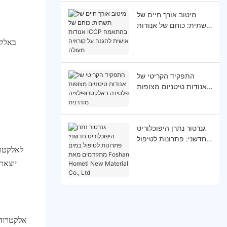
מיטוב אורך חיים של
תשתית: כוחם של אנודות
ICCP בהתאמה אישית
באלקט
להגנה על קורוזיה מעולה
התפקיד הקריטי של
אנודות טיטניום מצופות
פלטינה באלקטרופילציה
מודרנית
גנרטור נתרן היפוכלוריט
חדשני: פתרונות לטיפול
לאלקטרו
במים מתקדמים מאת
Foshan Hometi New
יוצאת
Material Co., Ltd
אלקטרודות