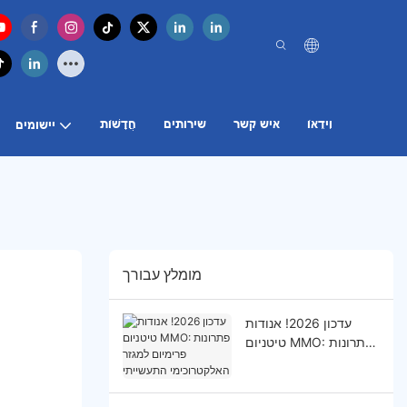
וִידֵאוֹ
איש קשר
שירותים
חֲדָשׁוֹת
יישומים
מומלץ עבורך
עדכון 2026! אנודות
טיטניום MMO: פתרונות
פרימיום למגזר
האלקטרוכימי התעשייתי