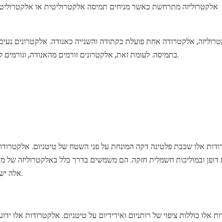
אלקטרוליזה מתרחשת כאשר מניחים תמיסה אלקטרוליטית או אלקטרוליט מו
רוליזה, אלקטרודה אחת פועלת כקתודה והשנייה כאנודה. אלקטרונים נעים
בתמיסה. לעומת זאת, אלקטרונים זורמים מהאנודה, וגורמים לתגובות חמצון באלקטרוליט, הגורמות לשחרור גזים או מוצרים אחרים.
דות אלו שכבת פלטינה דקה המונחת על פני השטח של טיטניום. אלקטרודות ט
 דופן ובמוליכות חשמלית חזקה. הם משמשים בדרך כלל באלקטרוליזה של מי
אלה יש יישומים בתאי דלק, חיישנים אלקטרוכימיים ואלקטרוכימילומינסנציה.
 אלו כוללות ציפוי של רותניום ואירידיום על טיטניום. אלקטרודות אלו ידוע