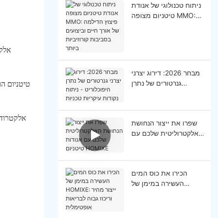
ניתוח טכנולוגי של אנודת
טיטניום מצופה MMO:
פיצוץ הדילמה של אורך
חיים וביצועים בסביבות
קורוזיביות ביותר
אלקט
מבחר 2026: דירוג יצרני
טיטניום הו
גנרטורים של נתרן
היפוכלוריט - ניתוח
נקודות עיקריות טכניות
אלקטרודות
שפרו את ייצור הנחושת
האלקטרוליטית שלכם עם
אנודות טיטניום HOMlXE
הכירו את כוס המים
העשירה במימן של
HOMIXE: ייצור מהיר
וריכוז גבוה לבריאות
אופטימלית