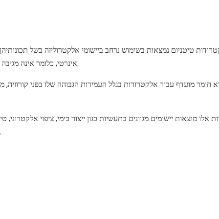
רודות טיטניום נמצאות בשימוש נרחב ביישומי אלקטרוליזה בשל תכונותיהן 
אינרטי, כלומר אינה מגיבה כימית עם החומרים האלקטרוליזים ונשארת יציבה לאורך כל התהליך.
א חומר מועדף עבור אלקטרודות בגלל העמידות הגבוהה שלו בפני קורוזיה, מו
 אלו מוצאות יישומים מגוונים בתעשיות כגון ייצור כימי, ציפוי אלקטרוני, טיפ
צלחות, מוטות, צינורות וחוטים, בהתאם לדרישות תפעוליות ספציפיו