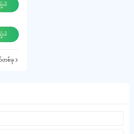
့်ပါ
့်ပါ
်တစ်ခု