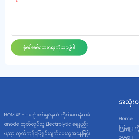
ကေြနပ်သော
စုံစမ်းစစ်ဆေးရေးကိုယခုပို့ပါ
အသုံးဝ
HOMIXE - ပရော်ဖက်ရှင်နယ် တိုက်တေနီယမ်
Home
anode ထုတ်လုပ်သူ Electrolytic ရေနည်း
ကြှနျုပျတ
ပညာ ထုတ်ကုန်ဖြေရှင်းချက်ပေးသူအနေဖြင့်၊
ဥပမာ ၊