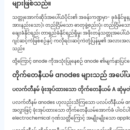
များဖြစ်သည်။
သတ္တုအောက်ဆိုဒ်အပေါ်ယံပိုင်း၏ အခန်းကဏ္ဍမှာ- ခုခံနိုင်မှု
အားနည်းသော)၊ တည်ငြိမ်သော ဓာတုဖွဲ့စည်းပုံ၊ တည်ငြိမ်သောပု
ချေးခံနိုင်ရည်၊ တာရှည်ခံနိုင်ရည်ရှိမှု၊ အဖိုးတန်သတ္တုအပေ
ဂျင်ဆင့်ကဲဖြစ်စဉ်နှင့် ကလိုရင်းဆင့်ကဲတုံ့ပြန်မှု၏ အလားအလာလ
သည်။
ထို့ကြောင့် anode ကိုအသုံးပြုနေစဉ် anode ၏မျက်နှာပြင်ပ
တိုက်တေနီယမ် anodes များသည် အပေါ်ယံ 
ပလက်တီနမ် ဖုံးအုပ်ထားသော တိုက်တေနီယမ် A
ဆုံမှ
ပလက်တီနမ် anodes ဟုလည်းသိကြသော ပလပ်တီနီယမ် anodes
အလွှာဖြင့် ဖုံးအုပ်ထားသော တိုက်တေနီယမ်အောက်ခံ ပါဝ
electrochemical ဂုဏ်သတ္တိကြောင့် အမျိုးမျိုးသော app