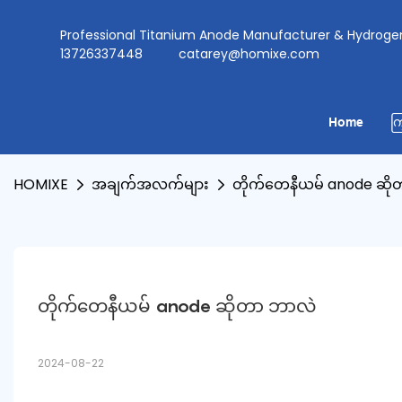
Professional Titanium Anode Manufacturer & Hydr
13726337448
catarey@homixe.com
Home
ကြ
HOMIXE
အချက်အလက်များ
တိုက်တေနီယမ် anode ဆိ
တိုက်တေနီယမ် anode ဆိုတာ ဘာလဲ
2024-08-22