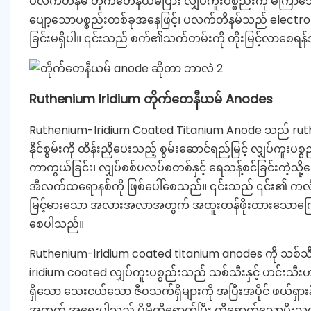
ပလက်တီနမ် တိုက်တေနီယမ်ပြား လျှပ်ကူးပစ္စည်းကို မကြာသ
ပျော့သောပစ္စည်းတစ်ခုအနေဖြင့်၊ ပလက်တီနမ်သည် electrolyt
ခြင်းမရှိပါ။ ၎င်းသည် စက်၏သက်တမ်းကို တိုးမြင့်လာစေရန်အ
Ruthenium Iridium တိုက်တေနီယမ် Anodes
Ruthenium-Iridium Coated Titanium Anode သည် ruthen
နိုင်စွမ်းကို ထိန်းညှိပေးသည့် စွမ်းဆောင်ရည်မြင့် လျှပ်ကူး
ကာကွယ်ခြင်း၊ လျှပ်စစ်ပလပ်စတစ်နှင့် ရေသန့်စင်ခြင်းကဲ့သို့သ
အီလက်ထရောနစ်ကို ဖြစ်ပေါ်စေသည်။ ၎င်းသည် ၎င်း၏ ကလိုရ
မြင့်မားသော အလားအလာအတွက် အထူးတန်ဖိုးထားသောကြောင့
စေပါသည်။
Ruthenium-iridium coated titanium anodes ကို သစ်သီး
iridium coated လျှပ်ကူးပစ္စည်းသည် သစ်သီးနှင့် ဟင်းသီးဟ
ရှိသော သေးငယ်သော ဇီဝသက်ရှိများကို အပြီးအပိုင် ဖယ်ရှာ
အတွက် အရေးပါသည့် ပိုမိုထိရောက်ပြီး ထိရောက်သောပိုးသတ