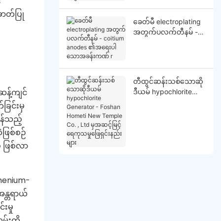
း
ဓာတ်ပြု
ခေတ်မီ electroplating
အတွက်ပလက်တီနမ် -
coitium anodes
၏အရေးပါသောအခန်း
ကဏ် r
တီထွင်ဆန်းသစ်သောဆို
န့်ကျင်
ဒီယမ် hypochlorite
Generator - Foshan
်ခြင်းမှ
Hometi New Temple
ွန်သည့်
Co. , Ltd မှအဆင့်မြင့်
ဖြစ်စဉ်
ရေကုသမှုဖြေရှင်းနည်း
များ
 ဖြစ်လာ
thenium-
အန္တရာယ်
းမှု
မ်းကို