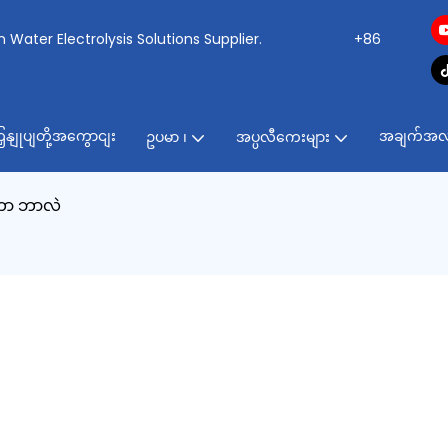
ogen Water Electrolysis Solutions Supplier.
+86
ှနျုပျတို့အကွောငျး
အချက်အလ
ဥပမာ ၊
အပ္ပလီကေးများ
ုတာ ဘာလဲ