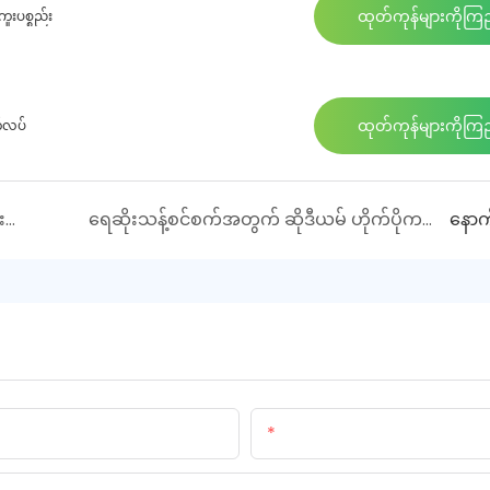
ထုတ်ကုန်များကိုကြည
ူးပစ္စည်း
ထုတ်ကုန်များကိုကြည
က်လပ်
ဟိုက်ဒရိုဂျင်ကြွယ်ဝတဲ့ရေရဲ့ အကျိုးကျေးဇူးတွေက ဘာတွေလဲ။
ရေဆိုးသန့်စင်စက်အတွက် ဆိုဒီယမ် ဟိုက်ပိုကလိုရိုက်ဂျင်နရေတာကို အသုံးပြုခြင်း၏ အကျိုးကျေးဇူးများကား အဘယ်နည်း။
နောက
လေယား