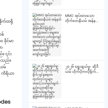
ပရီမီယံ ဖြေရှင်းချက်များ
MMO အုပ်ထားသော
ိုက်ထရို
တိုက်တေနီယမ် အန်နုတ်
နည်းပညာ ခွဲခြမ်းစိတ်ဖြာ
ခြင်း- အလွန်အမင်း ချေး
သစ်
စားတတ်သော
 ခိုင်မာ
ပတ်ဝန်းကျင်များတွင်
ကြာရှည်ခံမှုနှင့် စွမ်း
ော
ဆောင်ရည်ဆိုင်ရာ
်။ ၎င်း
အခက်အခဲကို ကျော်လွှား
ခဲ့သည်။
ခြင်း
ီယမ်
၂၀၂၆ ရွေးချယ်မှု- ဆိုဒီ
ယမ် ဟိုက်ပိုကလိုရိုက်
း ကိရိယာ
ဂျင်နရေတာ ထုတ်လုပ်သူ
များ အဆင့်သတ်မှတ်
ချက် - နည်းပညာဆိုင်ရာ
အဓိကအချက်များ
ခွဲခြမ်းစိတ်ဖြာခြင်း
odes