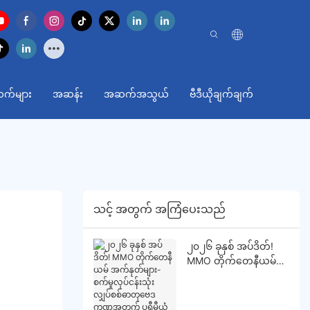
က်များ
အဆန်း
အဆက်အသွယ်
ဗီဒီယိုချက်ချက်
သင့် အတွက် အကြံပေးသည်
၂၀၂၆ ခုနှစ် အပ်ဒိတ်!
MMO တိုက်တေနီယမ်
အက်နုတ်များ- စက်မှု
လုပ်ငန်းသုံး လျှပ်စစ်
ဓာတုဗေဒ ကဏ္ဍအတွက်