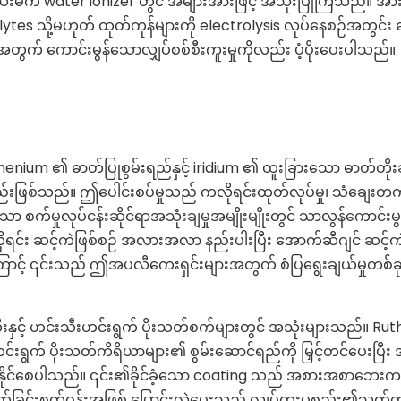
ေးမီက water ionizer တွင် အများအားဖြင့် အသုံးပြုကြသည်။ အာ
es သို့မဟုတ် ထုတ်ကုန်များကို electrolysis လုပ်နေစဉ်အတွင်း 
တွက် ကောင်းမွန်သောလျှပ်စစ်စီးကူးမှုကိုလည်း ပံ့ပိုးပေးပါသည်။
ium ၏ ဓာတ်ပြုစွမ်းရည်နှင့် iridium ၏ ထူးခြားသော ဓာတ်တိုးဆ
ပစ္စည်းဖြစ်သည်။ ဤပေါင်းစပ်မှုသည် ကလိုရင်းထုတ်လုပ်မှု၊ သံချေးတက
ော စက်မှုလုပ်ငန်းဆိုင်ရာအသုံးချမှုအမျိုးမျိုးတွင် သာလွန်ကောင်းမ
င်း ဆင့်ကဲဖြစ်စဉ် အလားအလာ နည်းပါးပြီး အောက်ဆီဂျင် ဆင့်ကဲ
် ၎င်းသည် ဤအပလီကေးရှင်းများအတွက် စံပြရွေးချယ်မှုတစ်ခု
နှင့် ဟင်းသီးဟင်းရွက် ပိုးသတ်စက်များတွင် အသုံးများသည်။ Ru
င်းရွက် ပိုးသတ်ကိရိယာများ၏ စွမ်းဆောင်ရည်ကို မြှင့်တင်ပေးပြီး 
းနိုင်စေပါသည်။ ၎င်း၏ခိုင်ခံ့သော coating သည် အစားအစာဘေးကင်
်ခြင်းစက်ဝန်းအဖြစ် ပြောင်းလဲပေးသည့် လျှပ်ကူးပစ္စည်း၏သက်တ