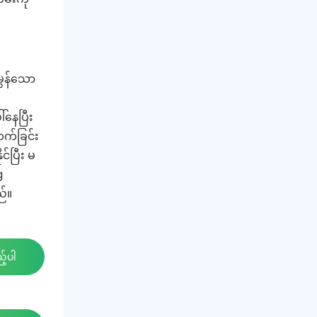
မွန်သော
်နေပြီး
က်ခြင်း
်ပြီး မ
g
ည်။
့်ပါ