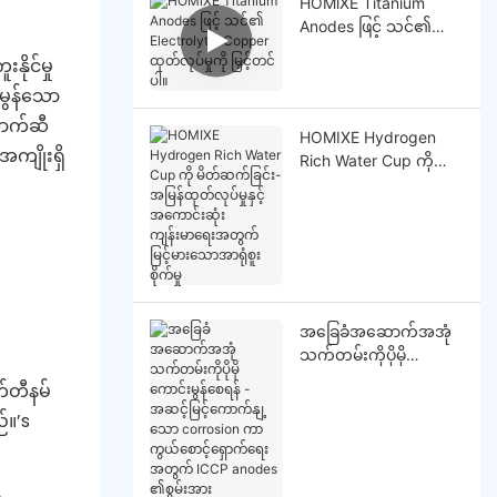
HOMlXE Titanium
Anodes ဖြင့် သင်၏
Electrolytic Copper
ိုင်မှု
ထုတ်လုပ်မှုကို မြှင့်တင်
းမွန်သော
ပါ။
အောက်ဆီ
HOMIXE Hydrogen
အကျိုးရှိ
Rich Water Cup ကို
မိတ်ဆက်ခြင်း- အမြန်
ထုတ်လုပ်မှုနှင့် အကောင်း
ဆုံးကျန်းမာရေးအတွက်
မြင့်မားသောအာရုံစူးစိုက်
မှု
အခြေခံအဆောက်အအုံ
သက်တမ်းကိုပိုမို
ကောင်းမွန်စေရန် -
်တီနမ်
အဆင့်မြင့်ကောက်နျ့
်။’s
သော corrosion ကာ
ကွယ်စောင့်ရှောက်ရေး
အတွက် ICCP anodes
၏စွမ်းအား