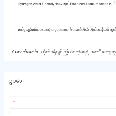
Hydrogen Water Electrolysis အတွက် Platinized Titanium Anode လျှပ်က
စက်မှုလျှပ်စစ်ဓာတု အသုံးချမှုများအတွက် ပလက်တီနမ် တိုက်တေနီယမ် ကွ
မလက်မောင်း
ဥပမာ ၊
အမည်အမည်