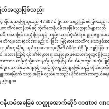
ိတ်အလွှာဖြစ်သည်။
င့် နှိုင်းရအနုမြူထုထည် 47.867 ပါရှိသော သတ္တုဒြပ်စင်ဖြစ်သည်။ န
်။ Blunt တိုက်တေနီယမ်နှင့် တိုက်တေနီယမ်အခြေခံသတ္တုစပ်များသည်
အဓိကအားဖြင့် အသုံးပြုသည့် တည်ဆောက်ပုံဆိုင်ရာပစ္စည်းများအ
 တိကျသောဆွဲငင်အားနည်းပါးခြင်း၊ မြင့်မားသောတိကျသောခွန်အား၊
းကူးနိုင်မှု၊ မညီညာသောအပူချိန်ကို ခံနိုင်ရည်ရှိပြီး လျင်မြန်သ
းသောကြောင့် ၎င်း၏စီးပွားရေးတန်ဖိုးမှာ နှစ်ဆယ်ရာစုတွင်ရှိခဲ့သည
ှင့် အာကာသယာဉ်ကဲ့သို့သော နည်းပညာမြင့်နယ်ပယ်များတွင် အသုံးပြု
င်မှု၊ ဆောက်လုပ်ရေးနှင့် နေ့စဉ်သုံးပစ္စည်းများဖြစ်သည့် တိုက်တေန
ဗျူဟာမြောက် သတ္တုအဖြစ် လူသိများသည်။ နိုင်ငံတော် ကာကွယ်ရေ
စည်းများ။
ေနီယမ်အခြေခံ သတ္တုအောက်ဆိုဒ် coated an