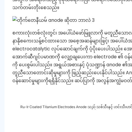
သက်တမ်းတိုးစေသည်။
စကားလုံးတစ်လုံးတွင်၊ အပေါ်ယံဖော်မြူလာကို မတူညီသောလည်ပတ
နာနိုစကေးသန့်စင်ထားသော အစေ့အဆန်များဖြင့်၊ အပေါ်ယံအလွှာ
electrocatalytic လုပ်ဆောင်ချက်ကို ပံ့ပိုးပေးပါသည်။ အေ
အောက်ဆီဂျင်ပမာဏကို လျှော့ချပေးကာ electrode ၏ ဝန်
ကို ပေးစွမ်းပါသည်။ အရွယ်အစားနှင့် ပုံသဏ္ဍာန် anode ၏အမ
တူညီသောတောင်းဆိုမှုများကို ဖြည့်ဆည်းပေးနိုင်ပါသည်။ 
ဝန်ဆောင်မှုများကိုရရှိနိုင်သည်။ ဆပ်ပြာကို အလွန်အကျွံမ
Ru-Ir Coated Titanium Electrodes Anode သည် သစ်သီးနှင့် ဟင်းသီးဟင်