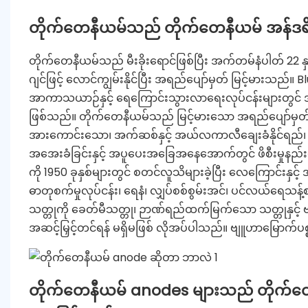
တိုက်တေနီယမ်သည် တိုက်တေနီယမ် အန်ဒရ
တိုက်တေနီယမ်သည် မီးခိုးရောင်ဖြစ်ပြီး အက်တမ်နံပါတ် 22 နှ
ဂျင်ဖြင့် လောင်ကျွမ်းနိုင်ပြီး အရည်ပျော်မှတ် မြင့်မားသည
အာကာသယာဉ်နှင့် ရေကြောင်းသွားလာရေးလုပ်ငန်းများတွင် 
ဖြစ်သည်။ တိုက်တေနီယမ်သည် မြင့်မားသော အရည်ပျော်မှတ်၊
အားကောင်းသော၊ အက်ဆစ်နှင့် အယ်လကာလီချေးခံနိုင်ရည်၊ အပူစီ
အအေးခံခြင်းနှင့် အပူပေးအခြေအနေအောက်တွင် ဖိစီးမှုနည်းပါ
ကို 1950 ခုနှစ်များတွင် စတင်လူသိများခဲ့ပြီး လေကြောင်းန
ဓာတုစက်မှုလုပ်ငန်း၊ ရေနံ၊ လျှပ်စစ်စွမ်းအင်၊ ပင်လယ်ရေသန့်စ
သတ္တုကို ခေတ်မီသတ္တု၊ ဉာဏ်ရည်ထက်မြက်သော သတ္တုနှင့် 
အဆင့်မြှင့်တင်ရန် မရှိမဖြစ် လိုအပ်ပါသည်။ ဗျူဟာမြောက်ပစ္
တိုက်တေနီယမ် anodes များသည် တိုက်တ