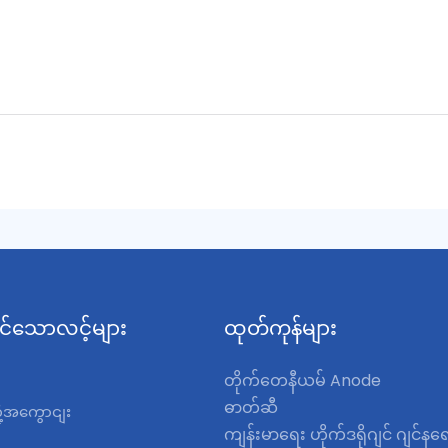
င်သောလင့်များ
ထုတ်ကုန်များ
တိုက်တေနီယမ် Anode
ဓာတ်ဆီ
ို့အကွောငျး
ကျန်းမာရေး ဟိုက်ဒရိုဂျင် ဂျင်န