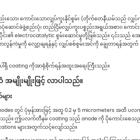
နည်းသော၊ ကောင်းသောလျှပ်ကူးနိုင်စွမ်း (တိုက်တေနီယမ်သည် လျှပ်ကူးန
ံဆောင်ခဲဖွဲ့စည်းပုံ၊ တည်ငြိမ်လျှပ်ကူးပစ္စည်းအရွယ်အစား၊ ကောင်
ါ်ယံပိုင်း၏ electrocatalytic စွမ်းဆောင်မှုတို့ဖြစ်သည်။ ၎င်းသည် 
ွန်ကဲမှုကို လျှော့ချရန်နှင့် လျှပ်စစ်စွမ်းအင်ကို ချွေတာရန်အတွက် 
ေါ်ရှိ coating ကိုအာရုံစိုက်ရန်အထူးအရေးကြီးသည်။
အမျိုးမျိုးဖြင့် လာပါသည်။
တ်များ
 တွင် ပုံမှန်အားဖြင့် အထူ 0.2 မှ 5 micrometers အထိ ပလက
င်ပါသည်။ ဤပလက်တီနမ် coating သည် anode ကို ပိုကောင်းစေသည
lications များအတွက်သင့်လျော်သည်။