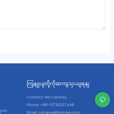
ကြှနျုပျတို့ကိုဆကျသှယျရနျ
Contact: MS.Catarey
Phone: +86-13726337448
ရေတာ
Email:
catarey@homixe.com