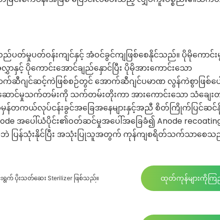
်မှုပတ်ဝန်းကျင်နှင့် အံဝင်ခွင်ကျဖြစ်စေနိုင်သည်။ ပိုမိုကောင်း
နှင့် ပိုကောင်းအောင်ချည်နှောင်ပြီး ပိုမိုအားကောင်းသော
ာက်ဆီဂျင်ဆင့်ကဲဖြစ်စဉ်တွင် အောက်ဆီဂျင်ပမာဏ လွန်ကဲစွာဖြစ်ပေါ
ဆောင်မှုသက်တမ်းကို သက်တမ်းတိုးကာ အားကောင်းသော သံချေးတ
ှန်တကယ်လုပ်ငန်းခွင်အခြေအနေများနှင့်အညီ စိတ်ကြိုက်ပြင်ဆင်နိုင
Anode အပေါ်ယံပိုင်း၏ဝတ်ဆင်မှုအပေါ်အခြေခံ၍ Anode recoatin
ဝတ်ဘဲ ပြန်သုံးနိုင်ပြီး အသုံးပြုသူအတွက် ကုန်ကျစရိတ်သက်သာစေသ
ထုတ်ကုန်များကိုကြည
းရွက် ပိုးသတ်ဆေး Sterilizer ဖြစ်သည်။