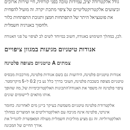
גודל אלקטרודה יציב, עמידות טובה בפני קורוזיה, חיי שירות ארוכים
וביצועים אלקטרוקטליטיים של ציפוי מתכת יקרה. זה מועיל להפחית
את פוטנציאל היתר של התפתחות חמצן ותגובת התפתחות כלור
ולחסוך באנרגיה חשמלית.
לכן, במהלך השימוש באנודה, חשוב במיוחד לשים לב לציפוי על פני האנודה.
אנודות טיטניום מגיעות במגוון ציפויים
צמתים
טיטניום מצופה פלטינה A
אנודות טיטניום פלטינה, הידועות גם בשם אנודות פלטינה, מורכבות מבסיס
טיטניום מצופה בשכבת פלטינה, העובי בדרך כלל נע בין 0.2 ל-5 מיקרומטר.
ציפוי פלטינה זה משפר את האנודה’התכונות האלקטרוכימיות של, מה שהופך
אותו מתאים ליישומים שונים.
אלקטרודת פלטינה טיטניום משמשת בעיקר ביינן מים לאחרונה. כחומר
אינרטי, פלטינה אינה מגיבה עם האלקטרוליטים או המוצרים במהלך
האלקטרוליזה. זה גם מציע מוליכות חשמלית מעולה המאפשרת להגדיל את
אורך החיים של המכונה.