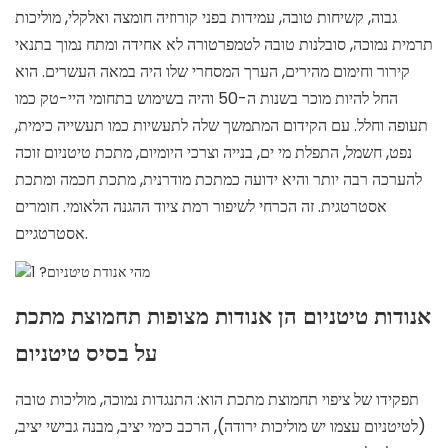
גבוה, קשיחות טובה, עמידות בפני קורוזיה חומצה ואלקלי, מוליכות
תרמית נמוכה, סובלנות טובה לטמפרטורה לא אחידה ומתח נמוך בתנאי
קירור וחימום מהירים, הערך המסחרי שלו היה במאה העשרים. הוא
החל להיות מוכר בשנות ה-50 והיה בשימוש בתחומי היי-טק כמו
תעופה וחלל. עם הקידום המתמשך שלה לתעשיות כמו תעשייה כימית,
נפט, חשמל, התפלת מי ים, בנייה וצרכי ​​היומיום, מתכת טיטניום זוכה
להערכה רבה יותר והיא ידועה כמתכת מודרנית, מתכת חכמה ומתכת
אסטרטגית. זה הכרחי לשיפור רמת ציוד ההגנה הלאומי. חומרים
אסטרטגיים.
אנודות טיטניום הן אנודות מצופות תחמוצת מתכת
על בסיס טיטניום
תפקידו של ציפוי תחמוצת מתכת הוא: התנגדות נמוכה, מוליכות טובה
(לטיטניום עצמו יש מוליכות ירודה), הרכב כימי יציב, מבנה גבישי יציב,