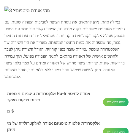
במילה אחת, ניתן להתאים את נוסחת הציפוי לסביבות הפעלה שונות. עם
גרגירים מעודנים משופרים בקנה מידה ננו, הציפוי נקשר טוב יותר עם המצע
ומספק פעולה אלקטרוקטליטית חזקה יותר. פוטנציאל יתר התפתחות החמצן
גבוה, מה שמפחית את כמות החמצן המתפתח, מאריך את חיי השירות של
האלקטרודה ומספק עמידות טובה בפני קורוזיה. הגודל והצורה ניתן לעבד
ולהתאים אישית של האנודה בהתאם לתנאי העבודה בפועל, תוך עמידה
בדרישות שונות. שירותי ציפוי מחדש של האנודה זמינים על סמך בלאי ציפוי
האנודה. ניתן לעשות שימוש חוזר במצע ללא בלאי יתר, חוסך בעלויות
למשתמש.
אלקטרודות טיטניום מצופות Ru-Ir אנודה לחיטוי
פירות וירקות מעקר
צפה במוצרים
$
מ
אלקטרודת פלטות טיטניום אנודה לאלקטרוליזה של מי
מימן
צפה במוצרים