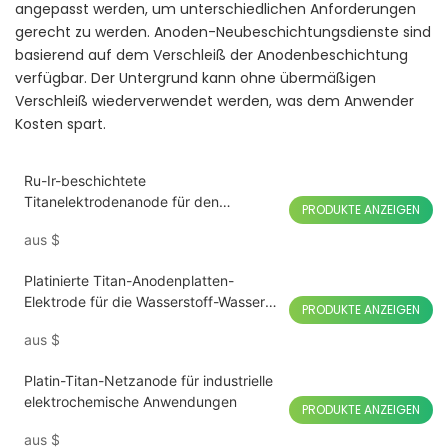
angepasst werden, um unterschiedlichen Anforderungen
gerecht zu werden. Anoden-Neubeschichtungsdienste sind
basierend auf dem Verschleiß der Anodenbeschichtung
verfügbar. Der Untergrund kann ohne übermäßigen
Verschleiß wiederverwendet werden, was dem Anwender
Kosten spart.
Ru-Ir-beschichtete
Titanelektrodenanode für den
PRODUKTE ANZEIGEN
Sterilisator zur Desinfektion von Obst
aus
$
und Gemüse
Platinierte Titan-Anodenplatten-
Elektrode für die Wasserstoff-Wasser-
PRODUKTE ANZEIGEN
Elektrolyse
aus
$
Platin-Titan-Netzanode für industrielle
elektrochemische Anwendungen
PRODUKTE ANZEIGEN
aus
$