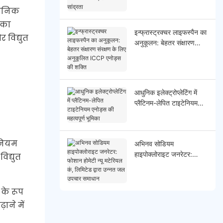
उच्च सांद्रता
ायनिक
 का
इन्फ्रास्ट्रक्चर लाइफस्पैन का
 विद्युत
अनुकूलन: बेहतर संक्षारण
संरक्षण के लिए अनुकूलित
ICCP एनोड्स की शक्ति
आधुनिक इलेक्ट्रोप्लेटिंग में
प्लैटिनम-लेपित टाइटेनियम
एनोड्स की महत्वपूर्ण भूमिका
ेनियम
अभिनव सोडियम
हाइपोक्लोराइट जनरेटर:
िद्युत
फोशान होमेटी न्यू मटेरियल कं,
लिमिटेड द्वारा उन्नत जल
उपचार समाधान
 के रूप
ाने में