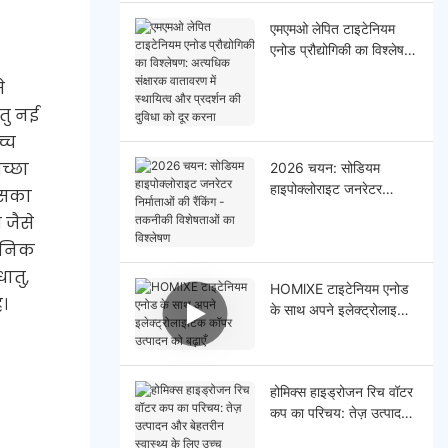
एमएमओ लेपित टाइटेनियम
एनोड प्रौद्योगिकी का विश्लेषण:
अत्यधिक संक्षारक वातावरण में
े
स्थायित्व और प्रदर्शन की
तु नई
दुविधा को दूर करना
च्च
च्छा
2026 चयन: सोडियम
हाइपोक्लोराइट जनरेटर
इसका
निर्माताओं की रैंकिंग - तकनीकी
 जैसे
विशेषताओं का विश्लेषण
दैनिक
ातु,
HOMlXE टाइटेनियम एनोड
ै।
के साथ अपने इलेक्ट्रोलाइटिक
कॉपर उत्पादन को बढ़ाएँ
होमिक्स हाइड्रोजन रिच वॉटर
कप का परिचय: तेज़ उत्पादन
और बेहतरीन स्वास्थ्य के लिए