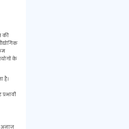
म की
औद्योगिक
 कम
योगों के
 है।
 प्रभावी
ृत अनाज